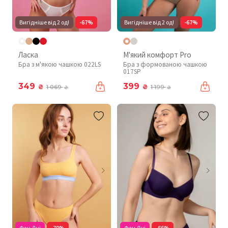
Вигідніше від 2 од!
-67%
Вигідніше від 2 од!
-67%
Ласка
М'який комфорт Pro
Бра з м'якою чашкою 022LS
Бра з формованою чашкою
017SP
349
399
₴
₴
1 069
1 199
₴
₴
Фан Дні
-70%
Фан Дні
-66%