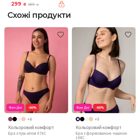
299
₴
659
₴
Схожі продукти
Фан Дні
-66%
Фан Дні
-66%
+6
+5
Кольоровий комфорт
Кольоровий комфорт
Бра з пуш-апом 076C
Бра з формованою чашкою
108C