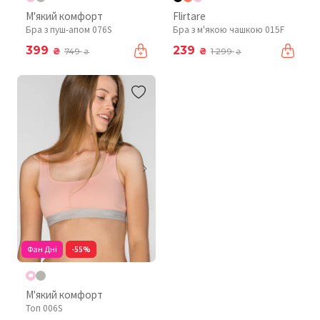
М'який комфорт
Flirtare
Бра з пуш-апом 076S
Бра з м'якою чашкою 015F
399
239
₴
₴
749
1 299
₴
₴
Фан Дні
-55%
М'який комфорт
Топ 006S