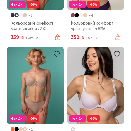
Фан Дні
-66%
Фан Дні
-66%
+3
+4
Кольоровий комфорт
Кольоровий комфорт
Бра з пуш-апом 225C
Бра з пуш-апом 025C
359
359
₴
₴
1 069
1 069
₴
₴
Фан Дні
-66%
Фан Дні
-66%
+2