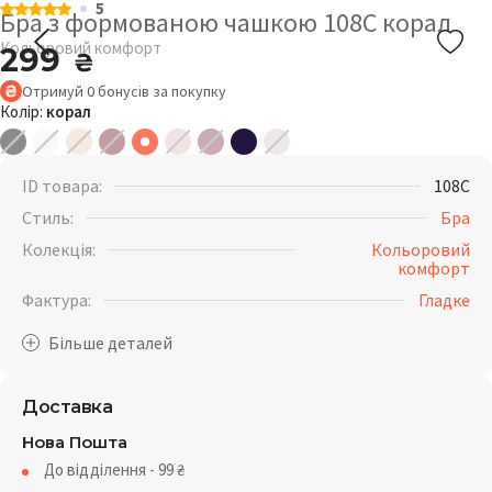
5
Бра з формованою чашкою 108C корал
Кольоровий комфорт
299
₴
Отримуй
0
бонусів
за покупку
Колір:
корал
ID товара:
108C
Стиль:
Бра
Колекція:
Кольоровий
комфорт
Фактура:
Гладке
Доставка
Нова Пошта
До відділення - 99
₴