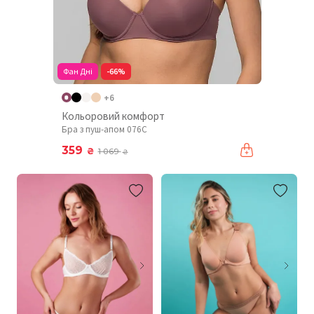
Фан Дні
-66%
+6
Кольоровий комфорт
Бра з пуш-апом 076C
359
₴
1 069
₴