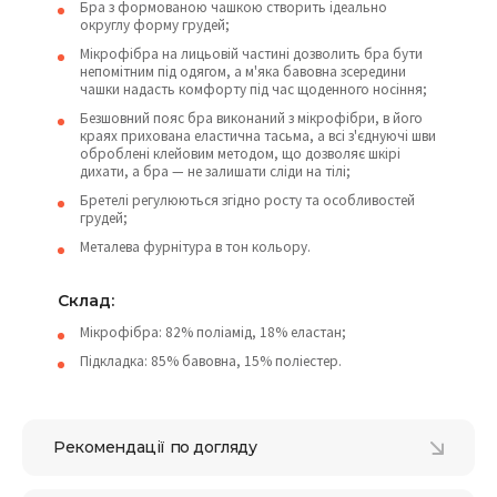
Бра з формованою чашкою створить ідеально
округлу форму грудей;
Мікрофібра на лицьовій частині дозволить бра бути
непомітним під одягом, а м'яка бавовна зсередини
чашки надасть комфорту під час щоденного носіння;
Безшовний пояс бра виконаний з мікрофібри, в його
краях прихована еластична тасьма, а всі з'єднуючі шви
оброблені клейовим методом, що дозволяє шкірі
дихати, а бра — не залишати сліди на тілі;
Бретелі регулюються згідно росту та особливостей
грудей;
Металева фурнітура в тон кольору.
Склад:
Мікрофібра: 82% поліамід, 18% еластан;
Підкладка: 85% бавовна, 15% поліестер.
Рекомендації по догляду