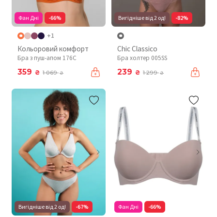
Фан Дні
-66%
Вигідніше від 2 од!
-82%
+1
Кольоровий комфорт
Chic Classico
Бра з пуш-апом 176C
Бра холтер 005SS
359
239
₴
₴
1 069
1 299
₴
₴
Вигідніше від 2 од!
-67%
Фан Дні
-66%