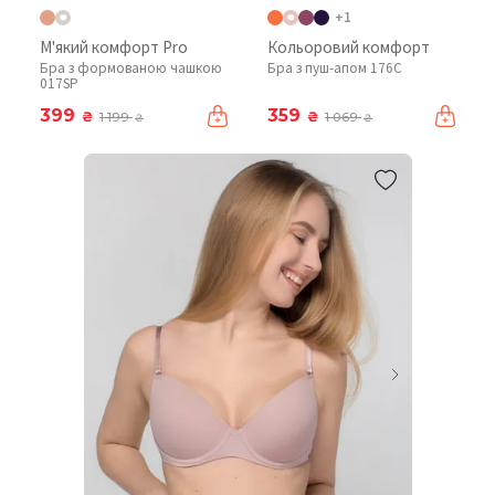
+1
М'який комфорт Pro
Кольоровий комфорт
Бра з формованою чашкою
Бра з пуш-апом 176C
017SP
399
359
₴
₴
1 199
1 069
₴
₴