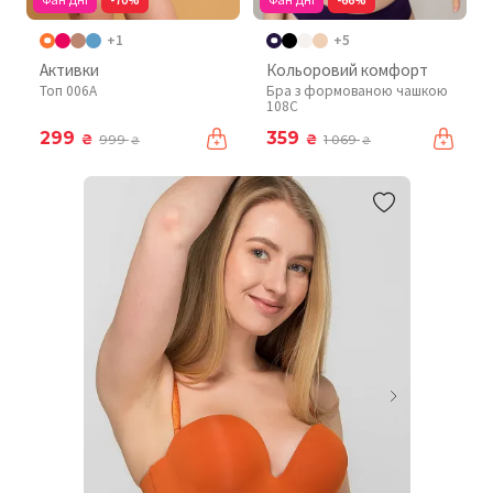
+1
+5
Активки
Кольоровий комфорт
Топ 006A
Бра з формованою чашкою
108C
299
359
₴
₴
999
1 069
₴
₴