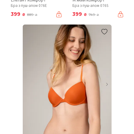
Бра з пуш-апом 076Е
Бра з пуш-апом 076S
399
399
₴
₴
889
749
₴
₴