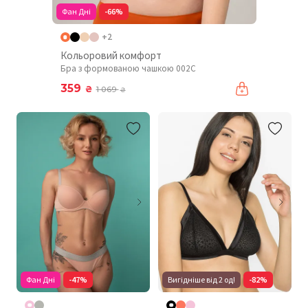
Фан Дні
-66%
+2
Кольоровий комфорт
Бра з формованою чашкою 002C
359
₴
1 069
₴
Фан Дні
-47%
Вигідніше від 2 од!
-82%