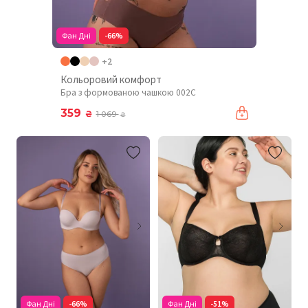
Фан Дні
-66%
+2
Кольоровий комфорт
Бра з формованою чашкою 002C
359
₴
1 069
₴
Фан Дні
-66%
Фан Дні
-51%