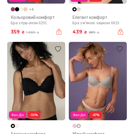
+4
Кольоровий комфорт
Елегант комфорт
Бра з пуш-апом 025C
Бра з м'якою чашкою 002S
359
439
₴
₴
1 069
889
₴
₴
Фан Дні
-55%
Фан Дні
-47%
Елегант комфорт
М'який комфорт