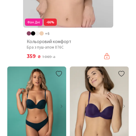
Фан Дні
-66%
+6
Кольоровий комфорт
Бра з пуш-апом 076C
359
₴
1 069
₴