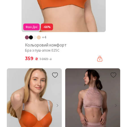
Фан Дні
-66%
+4
Кольоровий комфорт
Бра з пуш-апом 025C
359
₴
1 069
₴