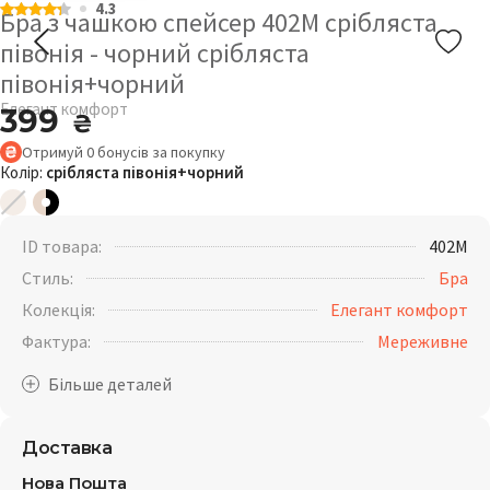
4.3
Бра з чашкою спейсер 402М срібляста
півонія - чорний срібляста
півонія+чорний
Елегант комфорт
399
₴
Отримуй
0
бонусів
за покупку
Колір:
срібляста півонія+чорний
ID товара:
402M
Стиль:
Бра
Колекція:
Елегант комфорт
Фактура:
Мереживне
Доставка
Нова Пошта