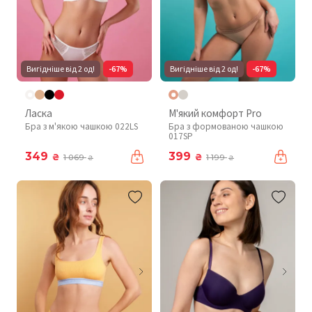
Вигідніше від 2 од!
-67%
Вигідніше від 2 од!
-67%
Ласка
М'який комфорт Pro
Бра з м'якою чашкою 022LS
Бра з формованою чашкою
017SP
349
399
₴
₴
1 069
1 199
₴
₴