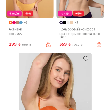
Фан Дні
-70%
Фан Дні
-66%
+1
+5
Активки
Кольоровий комфорт
Топ 006A
Бра з формованою чашкою
108C
299
359
₴
₴
999
1 069
₴
₴