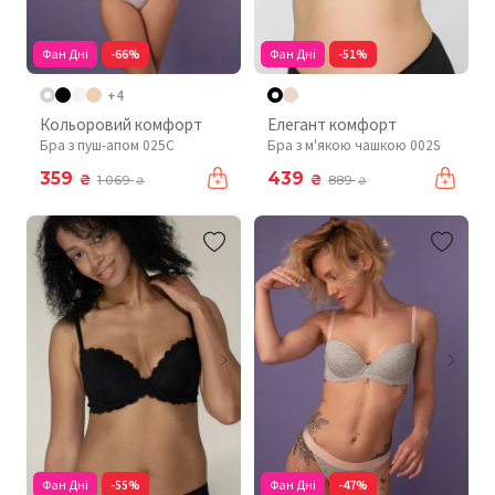
Фан Дні
-66%
Фан Дні
-51%
+4
Кольоровий комфорт
Елегант комфорт
Бра з пуш-апом 025C
Бра з м'якою чашкою 002S
359
439
₴
₴
1 069
889
₴
₴
Фан Дні
-55%
Фан Дні
-47%