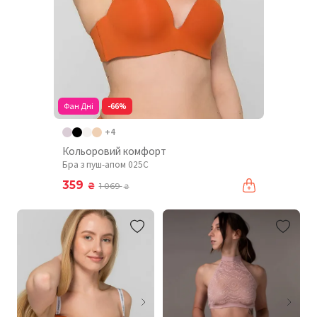
Фан Дні
-66%
+4
Кольоровий комфорт
Бра з пуш-апом 025C
359
₴
1 069
₴