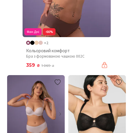
Фан Дні
-66%
+2
Кольоровий комфорт
Бра з формованою чашкою 002C
359
₴
1 069
₴