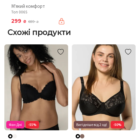
М'який комфорт
Топ 006S
299
₴
659
₴
Схожі продукти
Фан Дні
-55%
Вигідніше від 2 од!
-50%