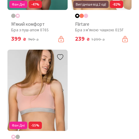
Фан Дні
-47%
Вигідніше від 2 од!
-82%
М'який комфорт
Flirtare
Бра з пуш-апом 076S
Бра з м'якою чашкою 015F
399
239
₴
₴
749
1 299
₴
₴
Фан Дні
-55%