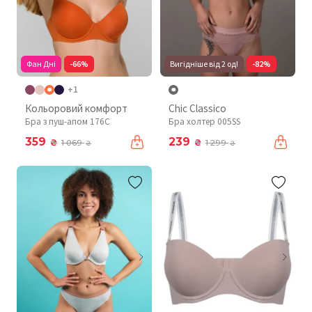
Фан Дні
-66%
Вигідніше від 2 од!
-82%
+1
Кольоровий комфорт
Chic Classico
Бра з пуш-апом 176C
Бра холтер 005SS
359
239
₴
₴
1 069
1 299
₴
₴