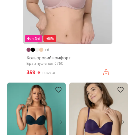
Фан Дні
-66%
+6
Кольоровий комфорт
Бра з пуш-апом 076C
359
₴
1 069
₴