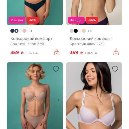
Фан Дні
-66%
Фан Дні
-66%
+3
+4
Кольоровий комфорт
Кольоровий комфорт
Бра з пуш-апом 225C
Бра з пуш-апом 025C
359
359
₴
₴
1 069
1 069
₴
₴