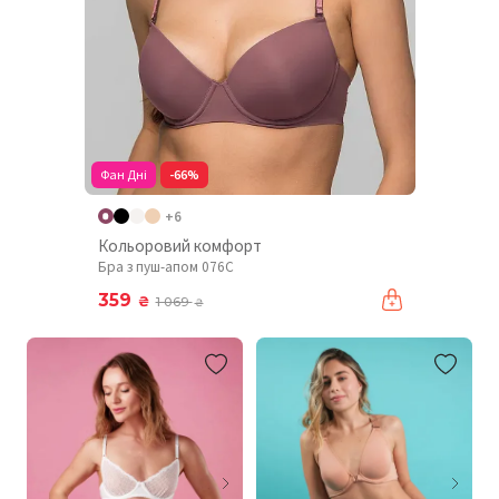
Фан Дні
-66%
+6
Кольоровий комфорт
Бра з пуш-апом 076C
359
₴
1 069
₴