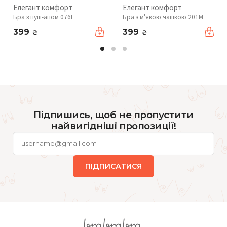
Елегант комфорт
Елегант комфорт
Бра з пуш-апом 076Е
Бра з м'якою чашкою 201М
399
399
₴
₴
Підпишись, щоб не пропустити
найвигідніші пропозиції!
ПІДПИСАТИСЯ