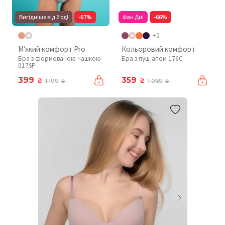
Вигідніше від 2 од!
-67%
Фан Дні
-66%
+1
М'який комфорт Pro
Кольоровий комфорт
Бра з формованою чашкою
Бра з пуш-апом 176C
017SP
399
359
₴
₴
1 199
1 069
₴
₴