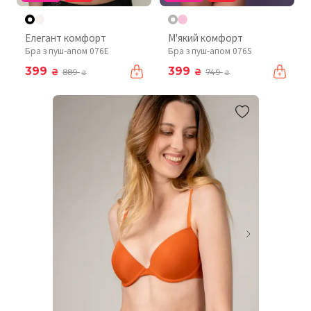
Елегант комфорт
М'який комфорт
Бра з пуш-апом 076Е
Бра з пуш-апом 076S
399
399
₴
₴
889
749
₴
₴