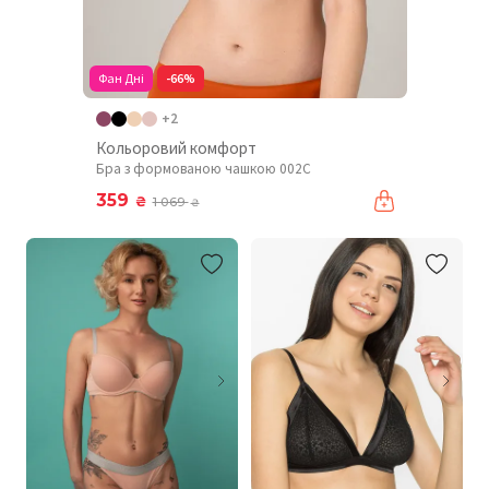
Фан Дні
-66%
+2
Кольоровий комфорт
Бра з формованою чашкою 002C
359
₴
1 069
₴