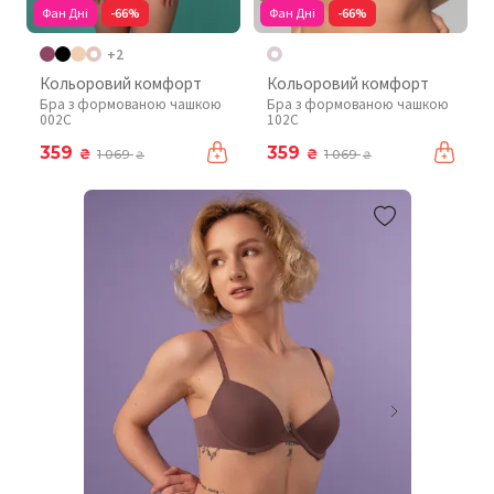
Фан Дні
-66%
Фан Дні
-66%
+2
Кольоровий комфорт
Кольоровий комфорт
Бра з формованою чашкою
Бра з формованою чашкою
002C
102C
359
359
₴
₴
1 069
1 069
₴
₴