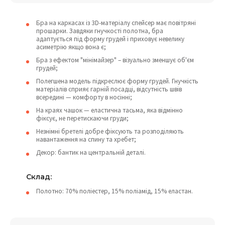
Бра на каркасах із 3D-матеріалу спейсер має повітряні
прошарки. Завдяки гнучкості полотна, бра
адаптується під форму грудей і приховує невелику
асиметрію якщо вона є;
Бра з ефектом "мінімайзер" – візуально зменшує об'єм
грудей;
Полегшена модель підкреслює форму грудей. Гнучкість
матеріалів сприяє гарній посадці, відсутність швів
всередині — комфорту в носінні;
На краях чашок — еластична тасьма, яка відмінно
фіксує, не перетискаючи груди;
Незнімні бретелі добре фіксують та розподіляють
навантаження на спину та хребет;
Декор: бантик на центральній деталі.
Склад:
Полотно: 70% поліестер, 15% поліамід, 15% еластан.