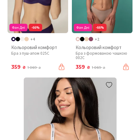
Фан Дні
-66%
Фан Дні
-66%
+4
+2
Кольоровий комфорт
Кольоровий комфорт
Бра з пуш-апом 025C
Бра з формованою чашкою
002C
359
359
₴
₴
1 069
1 069
₴
₴