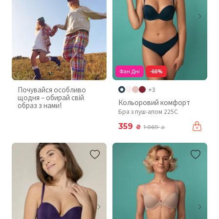
Фан Дні
-66%
Почувайся особливо
+3
щодня – обирай свій
Кольоровий комфорт
образ з нами!
Бра з пуш-апом 225C
359
₴
1 069
₴