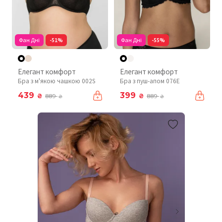
Фан Дні
-51%
Фан Дні
-55%
Елегант комфорт
Елегант комфорт
Бра з м'якою чашкою 002S
Бра з пуш-апом 076Е
439
399
₴
₴
889
889
₴
₴