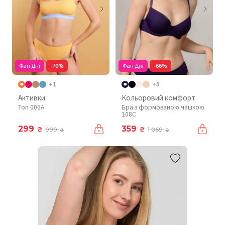
Фан Дні
-70%
Фан Дні
-66%
+1
+5
Активки
Кольоровий комфорт
Топ 006A
Бра з формованою чашкою
108C
299
359
₴
₴
999
1 069
₴
₴