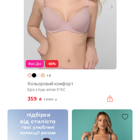
Фан Дні
-66%
+6
Кольоровий комфорт
Бра з пуш-апом 076C
359
₴
1 069
₴