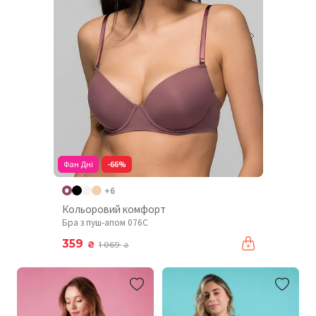
Фан Дні
-66%
+6
Кольоровий комфорт
Бра з пуш-апом 076C
359
₴
1 069
₴