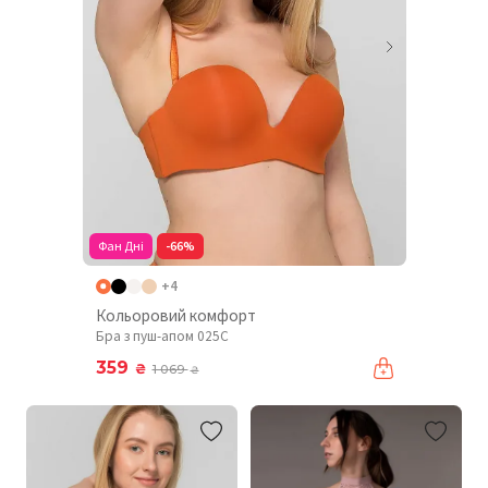
Фан Дні
-66%
+4
Кольоровий комфорт
Бра з пуш-апом 025C
359
₴
1 069
₴