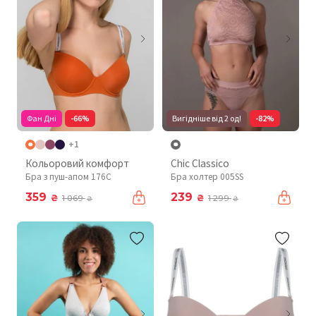
Фан Дні
-66%
Вигідніше від 2 од!
-82%
+1
Кольоровий комфорт
Chic Classico
Бра з пуш-апом 176C
Бра холтер 005SS
359
239
₴
₴
1 069
1 299
₴
₴