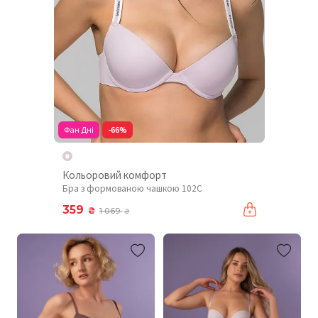
Фан Дні
-66%
Кольоровий комфорт
Бра з формованою чашкою 102C
359
₴
1 069
₴