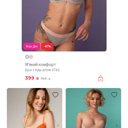
Фан Дні
-47%
М'який комфорт
Бра з пуш-апом 076S
399
₴
749
₴