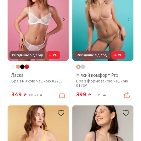
Вигідніше від 2 од!
-67%
Вигідніше від 2 од!
-67%
Ласка
М'який комфорт Pro
Бра з м'якою чашкою 022LS
Бра з формованою чашкою
017SP
349
399
₴
₴
1 069
1 199
₴
₴