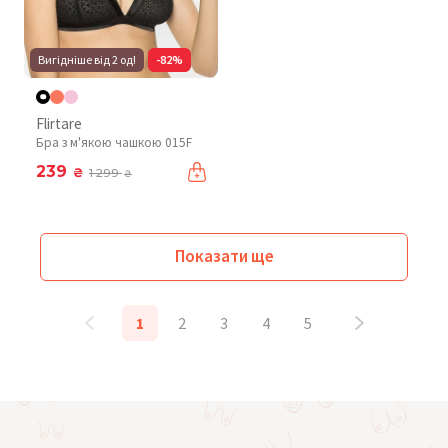
Вигідніше від 2 од!
-82%
Flirtare
Бра з м'якою чашкою 015F
239
₴
1 299
₴
Показати ще
1
2
3
4
5