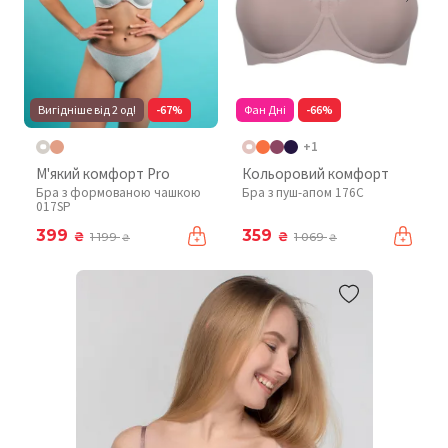
Вигідніше від 2 од!
-67%
Фан Дні
-66%
+1
М'який комфорт Pro
Кольоровий комфорт
Бра з формованою чашкою
Бра з пуш-апом 176C
017SP
399
359
₴
₴
1 199
1 069
₴
₴