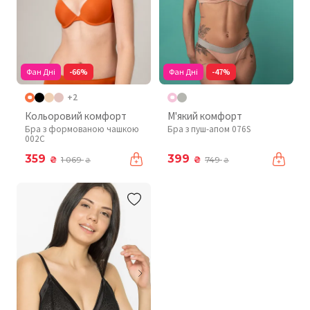
Фан Дні
-66%
Фан Дні
-47%
+2
Кольоровий комфорт
М'який комфорт
Бра з формованою чашкою
Бра з пуш-апом 076S
002C
359
399
₴
₴
1 069
749
₴
₴