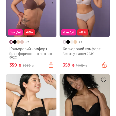
Фан Дні
-66%
Фан Дні
-66%
+2
+4
Кольоровий комфорт
Кольоровий комфорт
Бра з формованою чашкою
Бра з пуш-апом 025C
002C
359
359
₴
₴
1 069
1 069
₴
₴