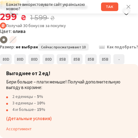
5
Бра купальный 033K олива
Бажаєте використовувати сайт українською
ТАК
мовою?
Поцелуй
299
₴
1 599
₴
Получай
30
бонусов
за покупку
Цвет:
олива
Размер:
не выбран
Как подобрать?
Сейчас просматривают 10
80D
80D
80D
80D
85B
85B
85B
85B
-
Выгоднее от 2 ед!
Бери больше – плати меньше! Получай дополнительную
выгоду в корзине:
2 еденицы –
5%
3 еденицы –
10%
4 и больше–
15%
(Детальные условия)
Ассортимент