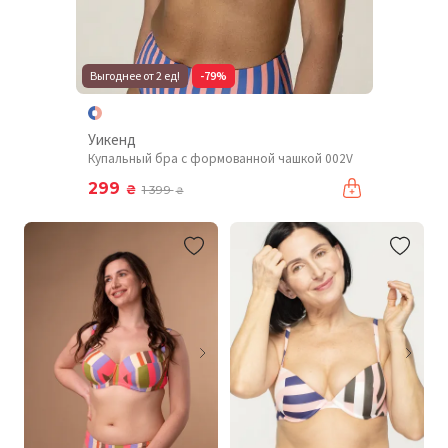
Выгоднее от 2 ед!
-79%
Уикенд
Купальный бра с формованной чашкой 002V
299
₴
1 399
₴