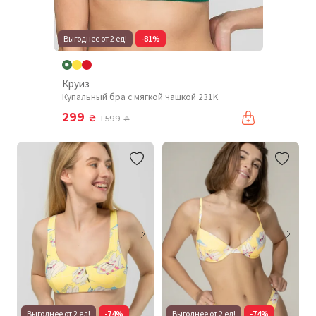
Выгоднее от 2 ед!
-81%
Круиз
Купальный бра с мягкой чашкой 231K
299
₴
1 599
₴
Выгоднее от 2 ед!
-74%
Выгоднее от 2 ед!
-74%