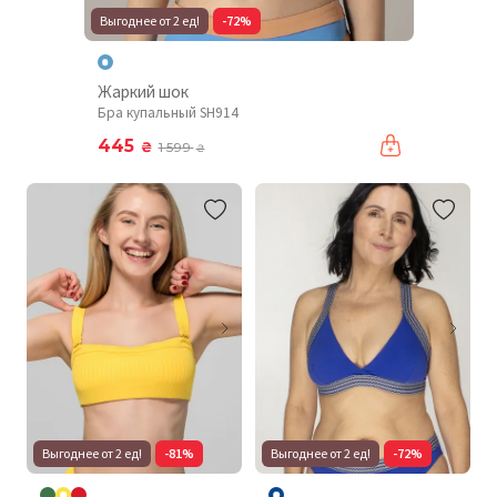
Выгоднее от 2 ед!
-72%
Жаркий шок
Бра купальный SH914
445
₴
1 599
₴
Выгоднее от 2 ед!
-81%
Выгоднее от 2 ед!
-72%