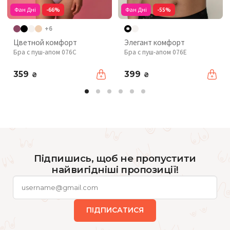
Фан Дні
-66%
Фан Дні
-55%
+6
Цветной комфорт
Элегант комфорт
Бра с пуш-апом 076C
Бра с пуш-апом 076Е
359
399
₴
₴
Підпишись, щоб не пропустити
найвигідніші пропозиції!
ПІДПИСАТИСЯ