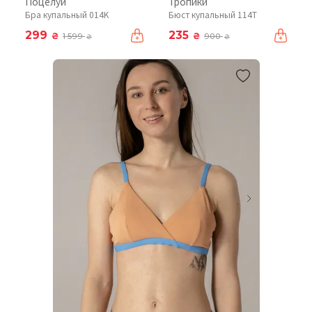
Поцелуй
Тропики
Бра купальный 014K
Бюст купальный 114T
299
235
₴
₴
1 599
900
₴
₴