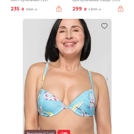
235
299
₴
₴
900
1 399
₴
₴
Выгоднее от 2 ед!
-74%