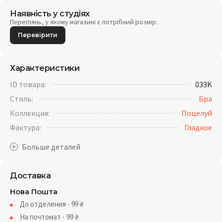
Наявність у студіях
Переглянь, у якому магазині є потрібний розмір.
Перевірити
Характеристики
ID товара:
033K
Стиль:
Бра
Коллекция:
Поцелуй
Фактура:
Гладкое
Доставка
Нова Пошта
До отделения - 99
₴
На почтомат - 99
₴