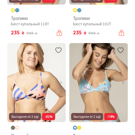
Тропики
Тропики
Бюст купальный 118T
Бюст купальный 102T
235
235
₴
₴
900
900
₴
₴
Выгоднее от 2 ед!
-81%
Выгоднее от 2 ед!
-74%