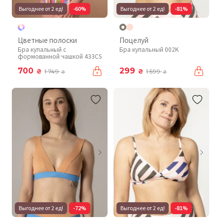
Выгоднее от 2 ед!
-60%
Выгоднее от 2 ед!
-81%
Цветные полоски
Поцелуй
Бра купальный с
Бра купальный 002K
формованной чашкой 433CS
700
299
₴
₴
1 749
1 599
₴
₴
Выгоднее от 2 ед!
-72%
Выгоднее от 2 ед!
-81%