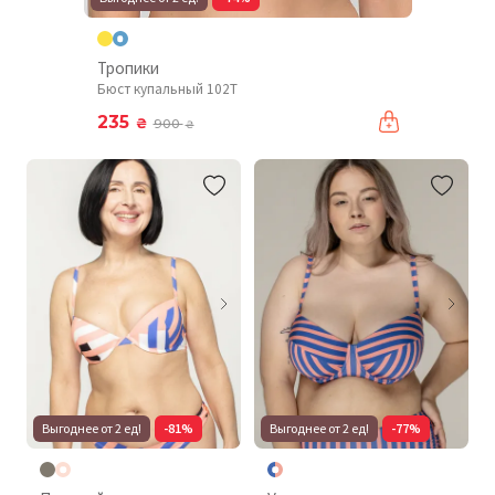
Тропики
Бюст купальный 102T
235
₴
900
₴
Выгоднее от 2 ед!
-81%
Выгоднее от 2 ед!
-77%