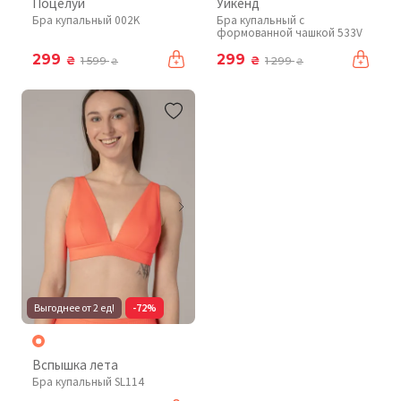
Поцелуй
Уикенд
Бра купальный 002K
Бра купальный с
формованной чашкой 533V
299
299
₴
₴
1 599
1 299
₴
₴
Выгоднее от 2 ед!
-72%
Вспышка лета
Бра купальный SL114