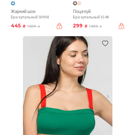
Жаркий шок
Поцелуй
Бра купальный SH908
Бра купальный 014K
445
299
₴
₴
1 599
1 599
₴
₴