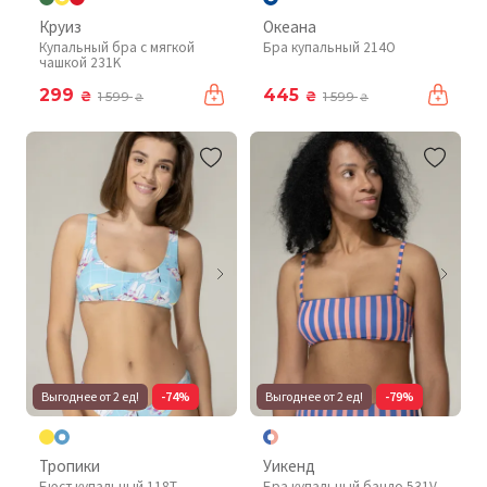
Круиз
Океана
Купальный бра с мягкой
Бра купальный 214O
чашкой 231K
299
445
₴
₴
1 599
1 599
₴
₴
Выгоднее от 2 ед!
-74%
Выгоднее от 2 ед!
-79%
Тропики
Уикенд
Бюст купальный 118T
Бра купальный бандо 531V