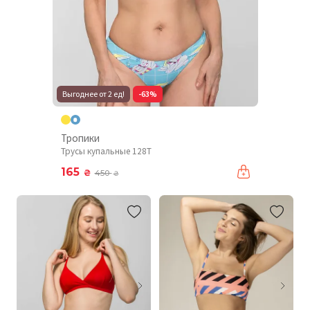
Выгоднее от 2 ед!
-63%
Тропики
Трусы купальные 128T
165
₴
450
₴