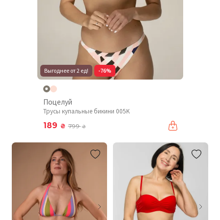
Выгоднее от 2 ед!
-76%
Поцелуй
Трусы купальные бикини 005K
189
₴
799
₴