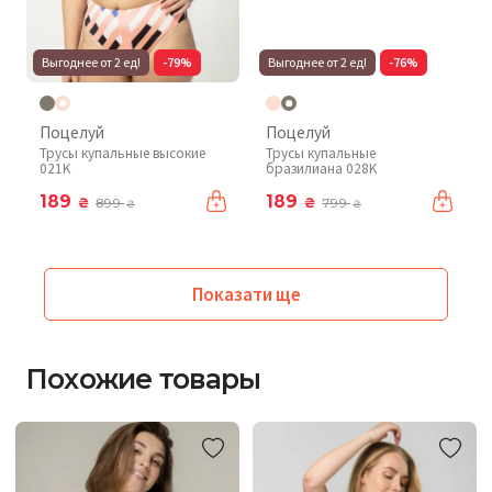
Выгоднее от 2 ед!
-79%
Выгоднее от 2 ед!
-76%
Поцелуй
Поцелуй
Трусы купальные высокие
Трусы купальные
021K
бразилиана 028K
189
189
₴
₴
899
799
₴
₴
Показати ще
Похожие товары