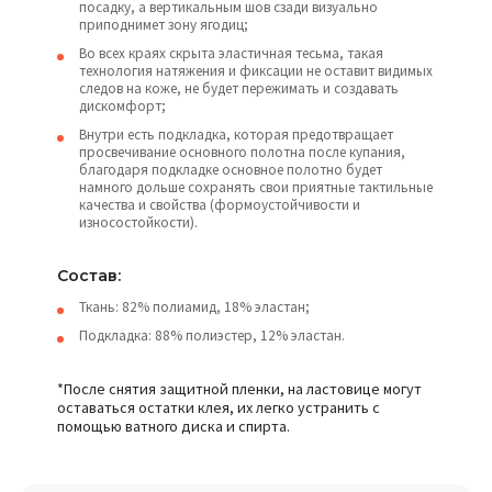
посадку, а вертикальным шов сзади визуально
приподнимет зону ягодиц;
Во всех краях скрыта эластичная тесьма, такая
технология натяжения и фиксации не оставит видимых
следов на коже, не будет пережимать и создавать
дискомфорт;
Внутри есть подкладка, которая предотвращает
просвечивание основного полотна после купания,
благодаря подкладке основное полотно будет
намного дольше сохранять свои приятные тактильные
качества и свойства (формоустойчивости и
износостойкости).
Состав:
Ткань: 82% полиамид, 18% эластан;
Подкладка: 88% полиэстер, 12% эластан.
*После снятия защитной пленки, на ластовице могут
оставаться остатки клея, их легко устранить с
помощью ватного диска и спирта.