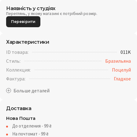
Наявність у студіях
Переглянь, у якому магазині є потрібний розмір.
Перевірити
Характеристики
ID товара:
011K
Стиль:
Бразильяна
Коллекция:
Поцелуй
Фактура:
Гладкое
Доставка
Нова Пошта
До отделения - 99
₴
На почтомат - 99
₴