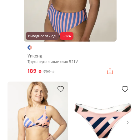
Выгоднее от 2 ед!
-76%
Уикенд
Трусы купальные слип 521V
189
₴
799
₴