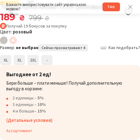
4.7
Трусы купальные 011K розовый
Бажаєте використовувати сайт українською
ТАК
мовою?
Поцелуй
189
₴
799
₴
Получай
19
бонусов
за покупку
Цвет:
розовый
Размер:
не выбран
Как подобрать?
Сейчас просматривают 4
XL
XL
2XL
-
Выгоднее от 2 ед!
Бери больше – плати меньше! Получай дополнительную
выгоду в корзине:
2 еденицы –
5%
3 еденицы –
10%
4 и больше–
15%
(Детальные условия)
Ассортимент