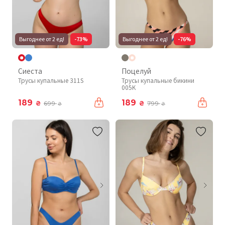
Выгоднее от 2 ед!
-73%
Выгоднее от 2 ед!
-76%
Сиеста
Поцелуй
Трусы купальные 311S
Трусы купальные бикини
005K
189
189
₴
₴
699
799
₴
₴