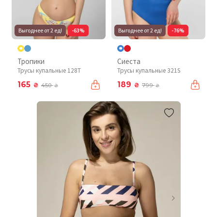
Выгоднее от 2 ед!
-63%
Выгоднее от 2 ед!
-76%
Тропики
Сиеста
Трусы купальные 128T
Трусы купальные 321S
165
189
₴
₴
450
799
₴
₴