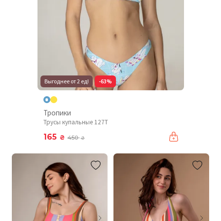
Выгоднее от 2 ед!
-63%
Тропики
Трусы купальные 127T
165
₴
450
₴