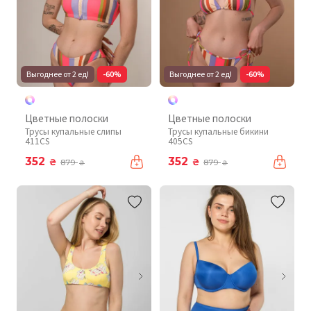
Выгоднее от 2 ед!
-60%
Выгоднее от 2 ед!
-60%
Цветные полоски
Цветные полоски
Трусы купальные слипы
Трусы купальные бикини
411CS
405CS
352
352
₴
₴
879
879
₴
₴