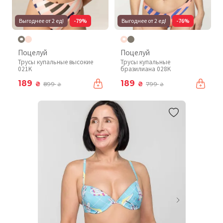
Выгоднее от 2 ед!
-79%
Выгоднее от 2 ед!
-76%
Поцелуй
Поцелуй
Трусы купальные высокие
Трусы купальные
021K
бразилиана 028K
189
189
₴
₴
899
799
₴
₴