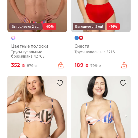
Выгоднее от 2 ед!
-60%
Выгоднее от 2 ед!
-76%
Цветные полоски
Сиеста
Трусы купальные
Трусы купальные 321S
бразилиана 427CS
352
189
₴
₴
879
799
₴
₴