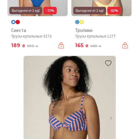
Выгоднее от 2 ед!
-73%
Выгоднее от 2 ед!
-63%
Сиеста
Тропики
Трусы купальные 327S
Трусы купальные 127T
189
165
₴
₴
699
450
₴
₴