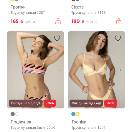
Тропіки
Сієста
Труси купальні 128T
Труси купальні 311S
165
189
₴
₴
450
699
₴
₴
Вигідніше від 2 од!
-76%
Вигідніше від 2 од!
-63%
Поцілунок
Тропіки
Труси купальні бікіні 005K
Труси купальні 127T