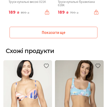
Труси купальні високі 021K
Труси купальні бразиліана
028K
189
189
₴
₴
899
799
₴
₴
Показати ще
Схожі продукти