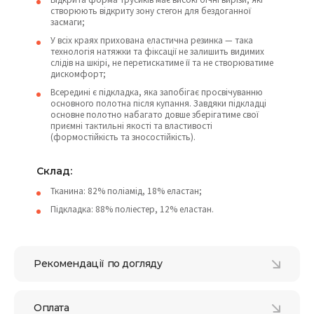
створюють відкриту зону стегон для бездоганної
засмаги;
У всіх краях прихована еластична резинка — така
технологія натяжки та фіксації не залишить видимих ​​
слідів на шкірі, не перетискатиме її та не створюватиме
дискомфорт;
Всередині є підкладка, яка запобігає просвічуванню
основного полотна після купання. Завдяки підкладці
основне полотно набагато довше зберігатиме свої
приємні тактильні якості та властивості
(формостійкість та зносостійкість).
Склад:
Тканина: 82% поліамід, 18% еластан;
Підкладка: 88% поліестер, 12% еластан.
Рекомендації по догляду
Оплата