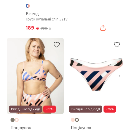
Вікенд
Труси купальні сліп 521V
189
₴
799
₴
Вигідніше від 2 од!
-79%
Вигідніше від 2 од!
-76%
Поцілунок
Поцілунок