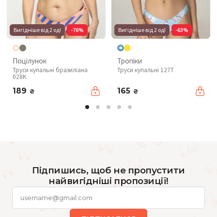
Вигідніше від 2 од!
-76%
Вигідніше від 2 од!
-63%
Поцілунок
Тропіки
Труси купальні бразиліана
Труси купальні 127T
028K
189
165
₴
₴
Підпишись, щоб не пропустити
найвигідніші пропозиції!