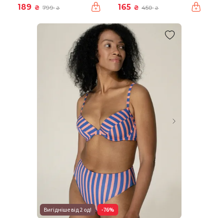
189
165
₴
₴
799
450
₴
₴
Вигідніше від 2 од!
-76%