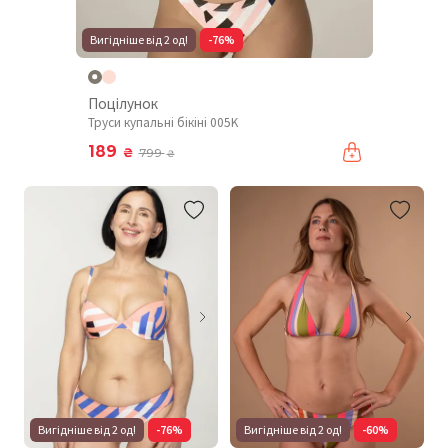
Вигідніше від 2 од!
-76%
Поцілунок
Труси купальні бікіні 005K
189
₴
799
₴
Вигідніше від 2 од!
-76%
Вигідніше від 2 од!
-60%