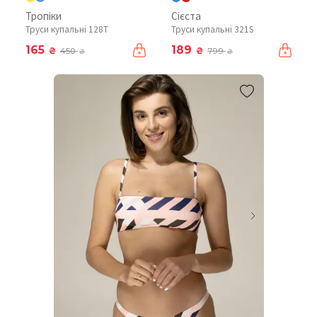
Тропіки
Сієста
Труси купальні 128T
Труси купальні 321S
165
189
₴
₴
450
799
₴
₴