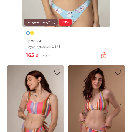
Вигідніше від 2 од!
-63%
Тропіки
Труси купальні 127T
165
₴
450
₴