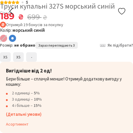
5
Труси купальні 327S морський синій
Сієста
189
₴
699
₴
Отримуй
19
бонусів
за покупку
Колір:
морський синій
Розмір:
не обрано
Як підібрати?
Зараз переглядають 3
XS
XS
-
Вигідніше від 2 од!
Бери більше – сплачуй менше! Отримуй додаткову вигоду у
кошику:
2 одиниці –
5%
3 одиниці –
10%
4 і більше –
15%
(Детальні умови)
Асортимент