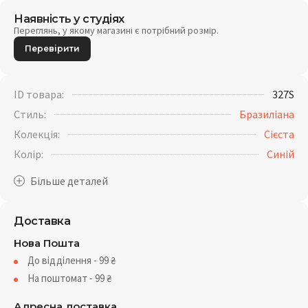
Наявність у студіях
Переглянь, у якому магазині є потрібний розмір.
Перевірити
ID товара:
327S
Стиль:
Бразиліана
Колекція:
Сієста
Колір:
Синій
Доставка
Нова Пошта
До відділення - 99
₴
На поштомат - 99
₴
Адресна доставка