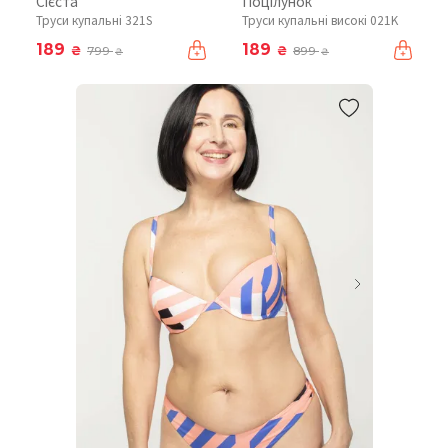
Сієста
Поцілунок
Труси купальні 321S
Труси купальні високі 021K
189
189
₴
₴
799
899
₴
₴