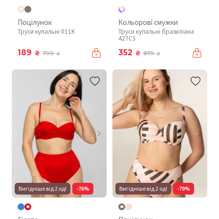
Поцілунок
Кольорові смужки
Труси купальні 011K
Труси купальні бразиліана
427CS
189
352
₴
₴
799
879
₴
₴
Вигідніше від 2 од!
-76%
Вигідніше від 2 од!
-79%