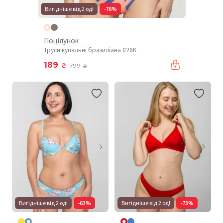
Вигідніше від 2 од!
-76%
Поцілунок
Труси купальні бразиліана 028K
189
₴
799
₴
Вигідніше від 2 од!
-63%
Вигідніше від 2 од!
-73%