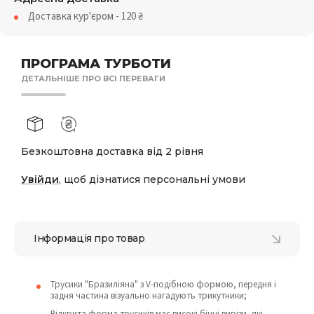
Доставка кур'єром - 120
₴
ПРОГРАМА ТУРБОТИ
ДЕТАЛЬНІШЕ ПРО ВСІ ПЕРЕВАГИ
Безкоштовна доставка від 2 рівня
Увійди
, щоб дізнатися персональні умови
Інформація про товар
Трусики "Бразиліяна" з V-подібною формою, передня і
задня частина візуально нагадують трикутники;
Відкрита форма трусиків має високі бічні вирізи, які