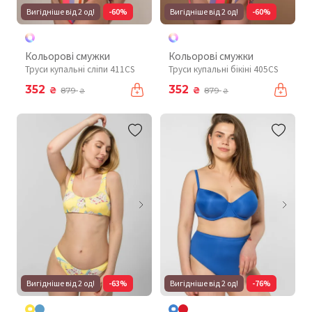
Вигідніше від 2 од!
-60%
Вигідніше від 2 од!
-60%
Кольорові смужки
Кольорові смужки
Труси купальні сліпи 411CS
Труси купальні бікіні 405CS
352
352
₴
₴
879
879
₴
₴
Вигідніше від 2 од!
-63%
Вигідніше від 2 од!
-76%