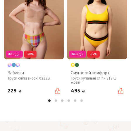
Фан Дні
-50%
Фан Дні
-55%
Забавки
Смугастий комфорт
Труси сліпи високі 021ZB
Труси купальні сліпи 812KS
жовті
229
495
₴
₴