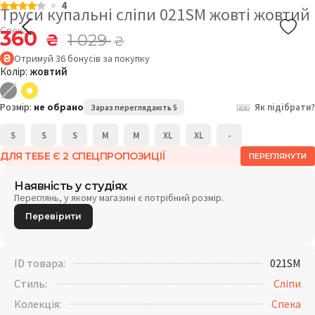
4
Труси купальні сліпи 021SM жовті жовтий
Спека
360
₴
1 029
₴
Отримуй
36
бонусів
за покупку
Колір:
жовтий
Розмір:
не обрано
Як підібрати?
Зараз переглядають 5
S
S
S
M
M
XL
XL
-
ДЛЯ ТЕБЕ Є 2 СПЕЦПРОПОЗИЦІЇ
ПЕРЕГЛЯНУТИ
Наявність у студіях
Переглянь, у якому магазині є потрібний розмір.
Перевірити
ID товара:
021SM
Стиль:
Сліпи
Колекція:
Спека