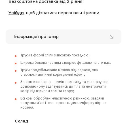
Безкоштовна доставка від 2 рівня
Увійди
, щоб дізнатися персональні умови
Інформація про товар
Труси в формі сліпи з високою посадкою;
Широка бокова частина створює фіксацію на стегнах;
Труси продубльовано м'якою підкладкою, яка
створює невеликий коригуючий ефект;
Зовнішнє полотно — суміш поліаміду та еластану, що
дозволяє йому адаптуватись до тіла та не втрачати
колір під впливом солі та хлору;
Всі краї оброблені еластичною резинкою, завдяки
чому шви м'які і не створюють дискомфорту під час
носіння.
Склад: