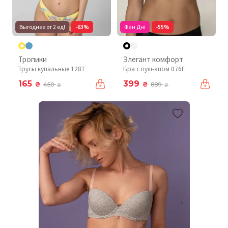
Выгоднее от 2 ед!
-63%
Фан Дні
-55%
Тропики
Элегант комфорт
Трусы купальные 128T
Бра с пуш-апом 076Е
165
399
₴
₴
450
889
₴
₴