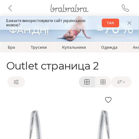
Бажаєте використовувати сайт українською
ТАК
мовою?
Бра
Трусики
Купальники
Одежда
Ак
Outlet страница 2