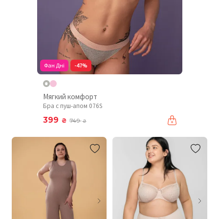
Фан Дні
-47%
Мягкий комфорт
Бра с пуш-апом 076S
399
₴
749
₴