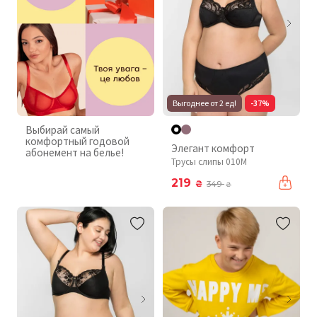
Выгоднее от 2 ед!
-37%
Выбирай самый
комфортный годовой
Элегант комфорт
абонемент на белье!
Трусы слипы 010М
219
₴
349
₴