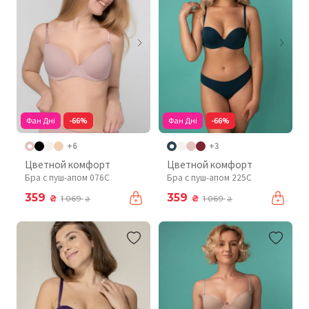
Фан Дні
-66%
Фан Дні
-66%
+6
+3
Цветной комфорт
Цветной комфорт
Бра с пуш-апом 076C
Бра с пуш-апом 225C
359
359
₴
₴
1 069
1 069
₴
₴