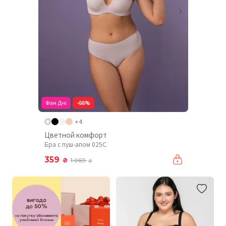
Фан Дні
-66%
+4
Цветной комфорт
Бра с пуш-апом 025C
359
₴
1 069
₴