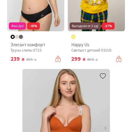
Фан Дні
-40%
Выгоднее от 2 ед!
-67%
Элегант комфорт
Happy Us
Трусы слипы 071S
Свитшот детский 031US
239
299
₴
₴
399
899
₴
₴