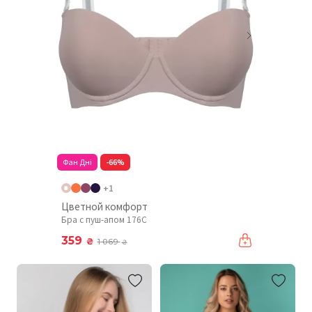
Фан Дні
-66%
+1
Цветной комфорт
Бра с пуш-апом 176C
359
₴
1 069
₴