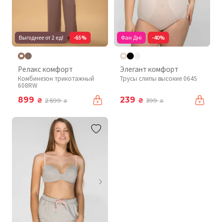
Выгоднее от 2 ед!
-65%
Фан Дні
-40%
Релакс комфорт
Элегант комфорт
Комбинезон трикотажный
Трусы слипы высокие 064S
608RW
899
239
₴
₴
2 599
399
₴
₴