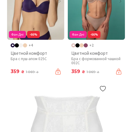
Фан Дні
-66%
Фан Дні
-66%
+4
+2
Цветной комфорт
Цветной комфорт
Бра с пуш-апом 025C
Бра с формованной чашкой
002C
359
359
₴
₴
1 069
1 069
₴
₴