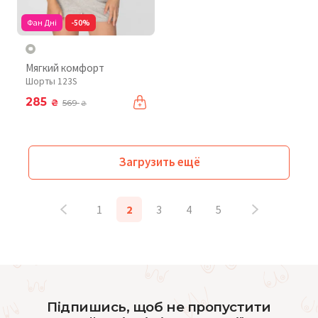
Фан Дні
-50%
Мягкий комфорт
Шорты 123S
285
₴
569
₴
Загрузить ещё
1
2
3
4
5
Підпишись, щоб не пропустити