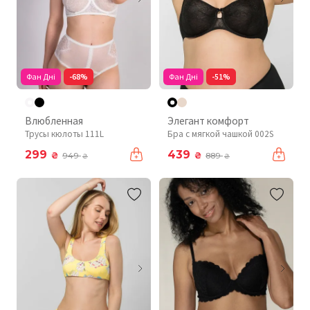
Фан Дні
-68%
Фан Дні
-51%
Влюбленная
Элегант комфорт
Трусы кюлоты 111L
Бра с мягкой чашкой 002S
299
439
₴
₴
949
889
₴
₴