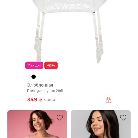
Фан Дні
-65%
Влюбленная
Пояс для чулок 206L
349
₴
990
₴