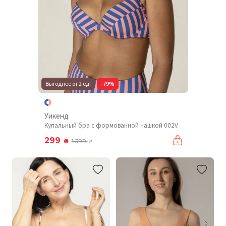
Выгоднее от 2 ед!
-79%
Уикенд
Купальный бра с формованной чашкой 002V
299
₴
1 399
₴