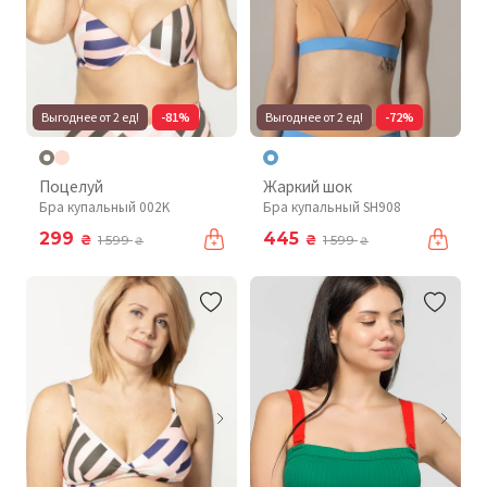
Выгоднее от 2 ед!
-81%
Выгоднее от 2 ед!
-72%
Поцелуй
Жаркий шок
Бра купальный 002K
Бра купальный SH908
299
445
₴
₴
1 599
1 599
₴
₴