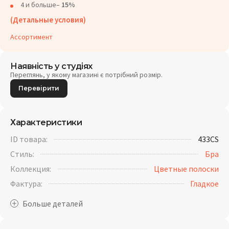
4 и больше–
15%
(Детальные условия)
Ассортимент
Наявність у студіях
Переглянь, у якому магазині є потрібний розмір.
Перевірити
Характеристики
ID товара:
433CS
Стиль:
Бра
Коллекция:
Цветные полоски
Фактура:
Гладкое