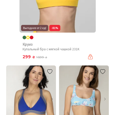
Выгоднее от 2 ед!
-81%
Круиз
Купальный бра с мягкой чашкой 231K
299
₴
1 599
₴