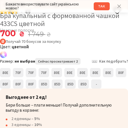
Бажаєте використовувати сайт українською
РАЗМЕР: 80E
ОБХВАТ ГРУДИ: 101СМ
ТАК
мовою?
4.5
Бра купальный с формованной чашкой
433CS цветной
Цветные полоски
700
₴
1 749
₴
Получай
70
бонусов
за покупку
Цвет:
цветной
Размер:
не выбран
Как подобрать?
Сейчас просматривают 2
80E
70F
70F
70F
80E
80E
80E
80E
80E
80F
80F
80F
80F
85D
85D
85D
85D
-
Выгоднее от 2 ед!
Бери больше – плати меньше! Получай дополнительную
выгоду в корзине:
2 еденицы –
5%
3 еденицы –
10%