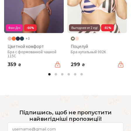
Фан Дні
-66%
Выгоднее от 2 ед!
-81%
+3
Цветной комфорт
Поцелуй
Бра с формованной чашкой
Бра купальный 002K
115C
359
299
₴
₴
Підпишись, щоб не пропустити
найвигідніші пропозиції!