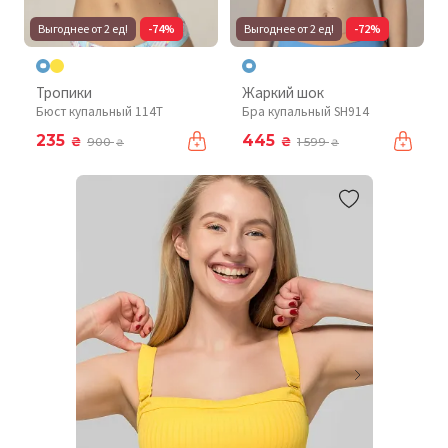
Выгоднее от 2 ед!
-74%
Выгоднее от 2 ед!
-72%
Тропики
Жаркий шок
Бюст купальный 114T
Бра купальный SH914
235
445
₴
₴
900
1 599
₴
₴