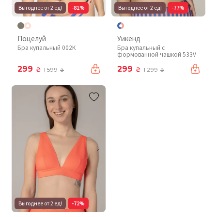
Выгоднее от 2 ед!
-81%
Выгоднее от 2 ед!
-77%
Поцелуй
Уикенд
Бра купальный 002K
Бра купальный с
формованной чашкой 533V
299
299
₴
₴
1 599
1 299
₴
₴
Выгоднее от 2 ед!
-72%