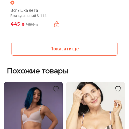
Вспышка лета
Бра купальный SL114
445
₴
1 599
₴
Показати ще
Похожие товары