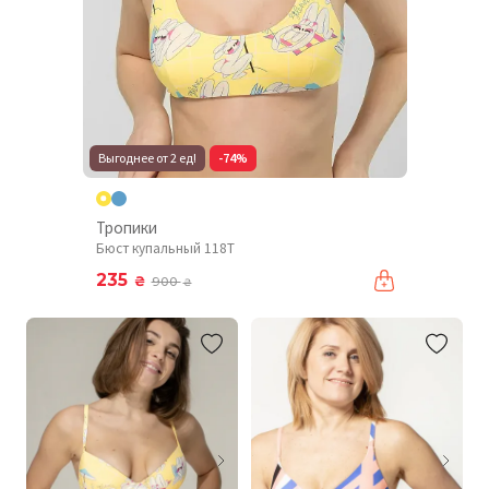
Выгоднее от 2 ед!
-74%
Тропики
Бюст купальный 118T
235
₴
900
₴