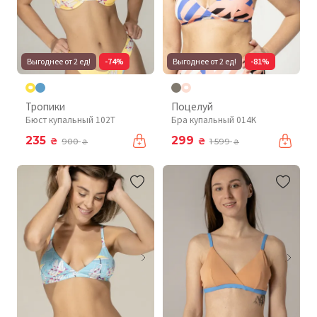
Выгоднее от 2 ед!
-74%
Выгоднее от 2 ед!
-81%
Тропики
Поцелуй
Бюст купальный 102T
Бра купальный 014K
235
299
₴
₴
900
1 599
₴
₴