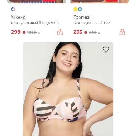
Уикенд
Тропики
Бра купальный бандо 531V
Бюст купальный 102T
299
235
₴
₴
1 399
900
₴
₴