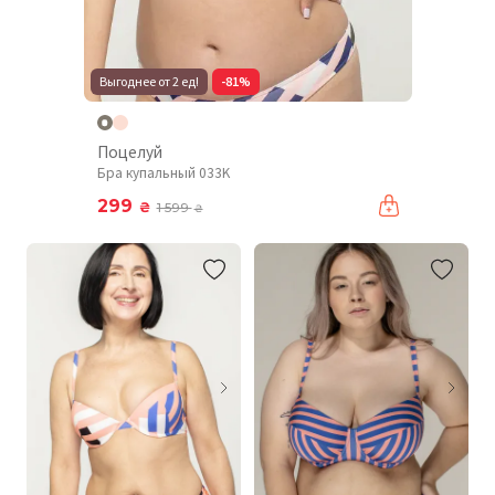
Выгоднее от 2 ед!
-81%
Поцелуй
Бра купальный 033K
299
₴
1 599
₴