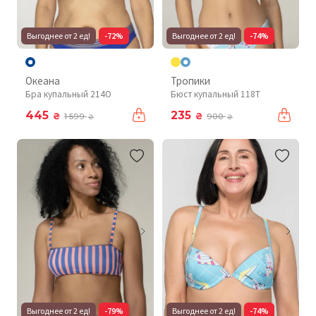
Выгоднее от 2 ед!
-72%
Выгоднее от 2 ед!
-74%
Океана
Тропики
Бра купальный 214O
Бюст купальный 118T
445
235
₴
₴
1 599
900
₴
₴
Выгоднее от 2 ед!
-79%
Выгоднее от 2 ед!
-74%