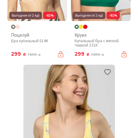
Выгоднее от 2 ед!
-81%
Выгоднее от 2 ед!
-81%
Поцелуй
Круиз
Бра купальный 014K
Купальный бра с мягкой
чашкой 231K
299
299
₴
₴
1 599
1 599
₴
₴