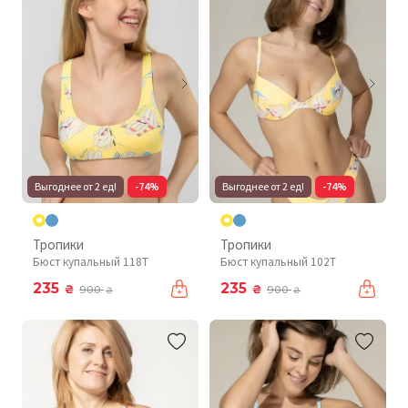
Выгоднее от 2 ед!
-74%
Выгоднее от 2 ед!
-74%
Тропики
Тропики
Бюст купальный 118T
Бюст купальный 102T
235
235
₴
₴
900
900
₴
₴