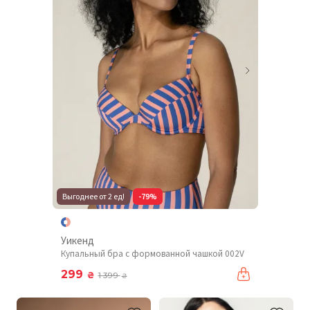
Выгоднее от 2 ед!
-79%
Уикенд
Купальный бра с формованной чашкой 002V
299
₴
1 399
₴