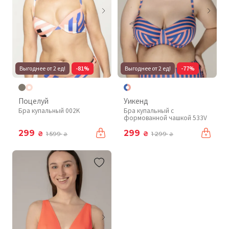
Выгоднее от 2 ед!
-81%
Выгоднее от 2 ед!
-77%
Поцелуй
Уикенд
Бра купальный 002K
Бра купальный с
формованной чашкой 533V
299
299
₴
₴
1 599
1 299
₴
₴