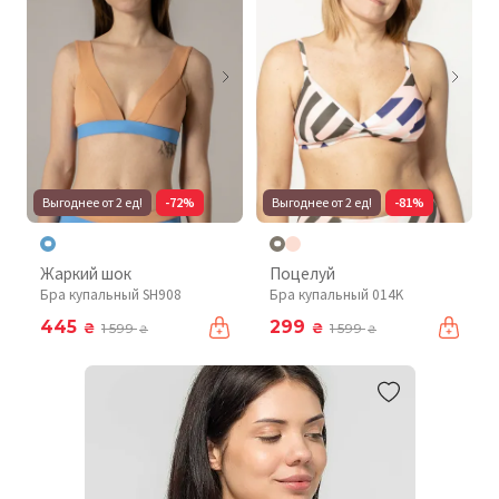
Выгоднее от 2 ед!
-72%
Выгоднее от 2 ед!
-81%
Жаркий шок
Поцелуй
Бра купальный SH908
Бра купальный 014K
445
299
₴
₴
1 599
1 599
₴
₴