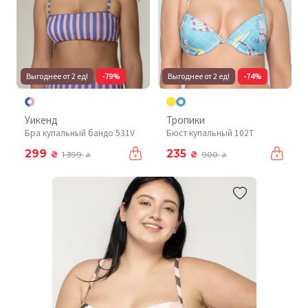
Выгоднее от 2 ед!
-79%
Выгоднее от 2 ед!
-74%
Уикенд
Тропики
Бра купальный бандо 531V
Бюст купальный 102T
299
235
₴
₴
1 399
900
₴
₴