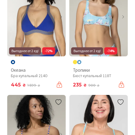
Выгоднее от 2 ед!
-72%
Выгоднее от 2 ед!
-74%
Океана
Тропики
Бра купальный 214O
Бюст купальный 118T
445
235
₴
₴
1 599
900
₴
₴