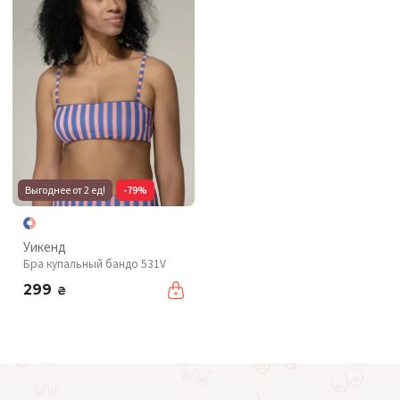
Выгоднее от 2 ед!
-79%
Уикенд
Бра купальный бандо 531V
299
₴