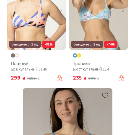
Выгоднее от 2 ед!
-81%
Выгоднее от 2 ед!
-74%
Поцелуй
Тропики
Бра купальный 014K
Бюст купальный 114T
299
235
₴
₴
1 599
900
₴
₴