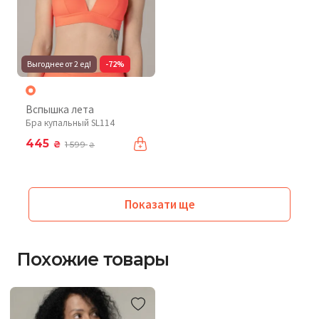
Выгоднее от 2 ед!
-72%
Вспышка лета
Бра купальный SL114
445
₴
1 599
₴
Показати ще
Похожие товары