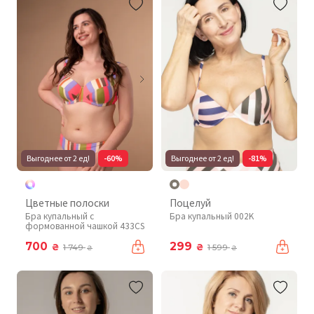
Выгоднее от 2 ед!
-60%
Выгоднее от 2 ед!
-81%
Цветные полоски
Поцелуй
Бра купальный с
Бра купальный 002K
формованной чашкой 433CS
700
299
₴
₴
1 749
1 599
₴
₴