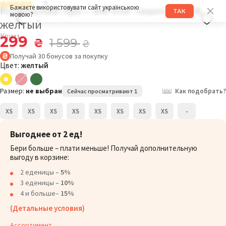
5
Купальный бра с мягкой чашкой 231K
Бажаєте використовувати сайт українською
ТАК
мовою?
желтый
Круиз
299
₴
1 599
₴
Получай
30
бонусов
за покупку
Цвет:
желтый
Размер:
не выбран
Как подобрать?
Сейчас просматривают 1
XS
XS
XS
XS
XS
XS
XS
XS
-
Выгоднее от 2 ед!
Бери больше – плати меньше! Получай дополнительную
выгоду в корзине:
2 еденицы –
5%
3 еденицы –
10%
4 и больше–
15%
(Детальные условия)
Ассортимент