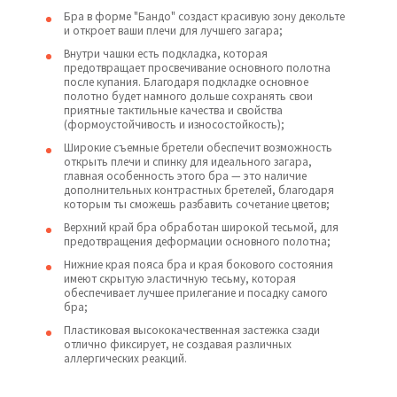
Бра в форме "Бандо" создаст красивую зону декольте
и откроет ваши плечи для лучшего загара;
Внутри чашки есть подкладка, которая
предотвращает просвечивание основного полотна
после купания. Благодаря подкладке основное
полотно будет намного дольше сохранять свои
приятные тактильные качества и свойства
(формоустойчивость и износостойкость);
Широкие съемные бретели обеспечит возможность
открыть плечи и спинку для идеального загара,
главная особенность этого бра — это наличие
дополнительных контрастных бретелей, благодаря
которым ты сможешь разбавить сочетание цветов;
Верхний край бра обработан широкой тесьмой, для
предотвращения деформации основного полотна;
Нижние края пояса бра и края бокового состояния
имеют скрытую эластичную тесьму, которая
обеспечивает лучшее прилегание и посадку самого
бра;
Пластиковая высококачественная застежка сзади
отлично фиксирует, не создавая различных
аллергических реакций.