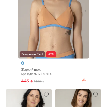
Выгоднее от 2 ед!
-72%
Жаркий шок
Бра купальный SH914
445
₴
1 599
₴