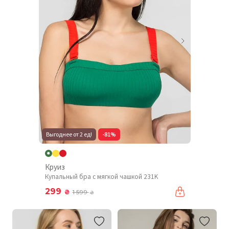
Выгоднее от 2 ед!
-81%
Круиз
Купальный бра с мягкой чашкой 231K
299
₴
1 599
₴