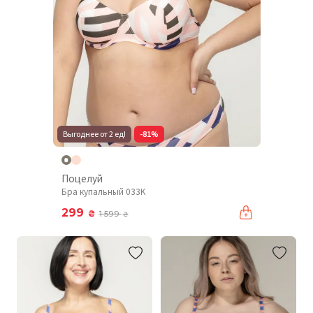
Выгоднее от 2 ед!
-81%
Поцелуй
Бра купальный 033K
299
₴
1 599
₴