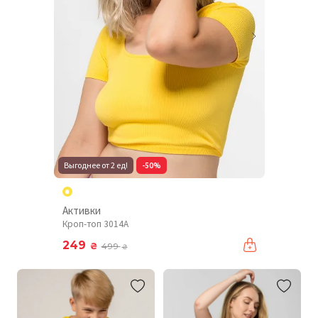
Выгоднее от 2 ед!
-50%
Активки
Кроп-топ 3014A
249
₴
499
₴