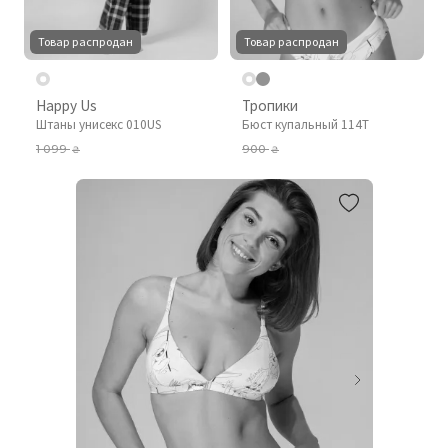
Товар распродан
Товар распродан
Happy Us
Тропики
Штаны унисекс 010US
Бюст купальный 114T
1 099
900
₴
₴