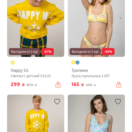
Выгоднее от 2 ед!
-67%
Выгоднее от 2 ед!
-63%
Happy Us
Тропики
Свитшот детский 031US
Трусы купальные 128T
299
165
₴
₴
899
450
₴
₴