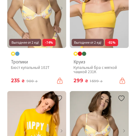
Выгоднее от 2 ед!
-74%
Выгоднее от 2 ед!
-81%
Тропики
Круиз
Бюст купальный 102T
Купальный бра с мягкой
чашкой 231K
235
299
₴
₴
900
1 599
₴
₴