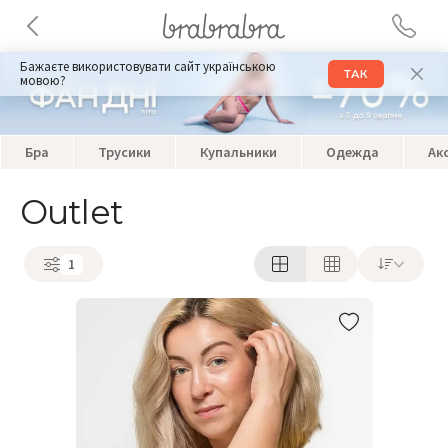
Бажаєте використовувати сайт українською
ТАК
мовою?
Бра
Трусики
Купальники
Одежда
Ак
Outlet
1