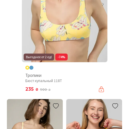
Выгоднее от 2 ед!
-74%
Тропики
Бюст купальный 118T
235
₴
900
₴