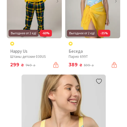
Выгоднее от 2 ед!
-60%
Выгоднее от 2 ед!
-35%
Happy Us
Беседа
Штаны детские 030US
Парео 699T
299
389
₴
₴
749
599
₴
₴