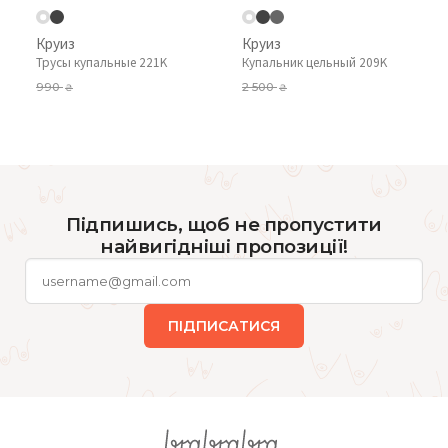
Круиз
Круиз
Трусы купальные 221K
Купальник цельный 209K
990
2 500
₴
₴
Підпишись, щоб не пропустити
найвигідніші пропозиції!
ПІДПИСАТИСЯ