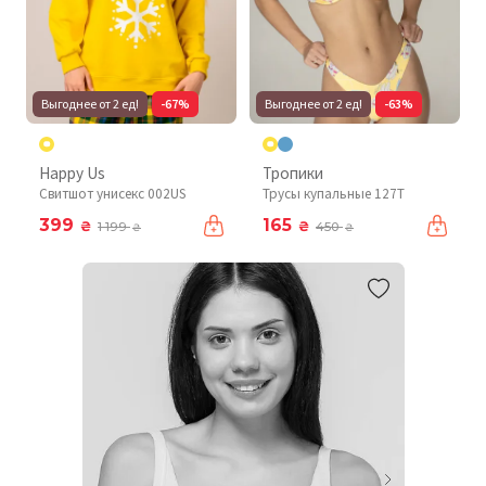
Выгоднее от 2 ед!
-67%
Выгоднее от 2 ед!
-63%
Happy Us
Тропики
Свитшот унисекс 002US
Трусы купальные 127T
399
165
₴
₴
1 199
450
₴
₴