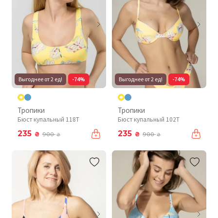
Выгоднее от 2 ед!
-74%
Выгоднее от 2 ед!
-74%
Тропики
Тропики
Бюст купальный 118T
Бюст купальный 102T
235
235
₴
₴
900
900
₴
₴