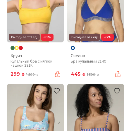
Выгоднее от 2 ед!
-81%
Выгоднее от 2 ед!
-72%
Круиз
Океана
Купальный бра с мягкой
Бра купальный 214O
чашкой 231K
299
445
₴
₴
1 599
1 599
₴
₴