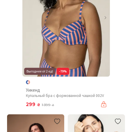
Выгоднее от 2 ед!
-79%
Уикенд
Купальный бра с формованной чашкой 002V
299
₴
1 399
₴