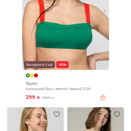
Выгоднее от 2 ед!
-81%
Круиз
Купальный бра с мягкой чашкой 231K
299
₴
1 599
₴