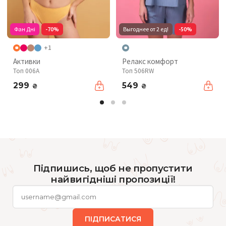
Фан Дні
-70%
Выгоднее от 2 ед!
-50%
+1
Активки
Релакс комфорт
Топ 006A
Топ 506RW
299
549
₴
₴
Підпишись, щоб не пропустити
найвигідніші пропозиції!
ПІДПИСАТИСЯ