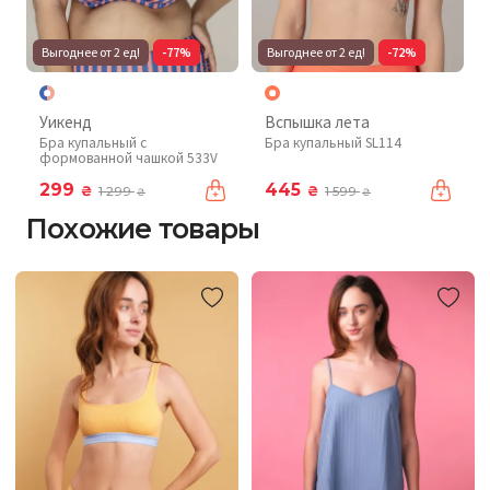
Выгоднее от 2 ед!
-77%
Выгоднее от 2 ед!
-72%
Уикенд
Вспышка лета
Бра купальный с
Бра купальный SL114
формованной чашкой 533V
299
445
₴
₴
1 299
1 599
₴
₴
Похожие товары