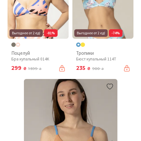
Выгоднее от 2 ед!
-81%
Выгоднее от 2 ед!
-74%
Поцелуй
Тропики
Бра купальный 014K
Бюст купальный 114T
299
235
₴
₴
1 599
900
₴
₴