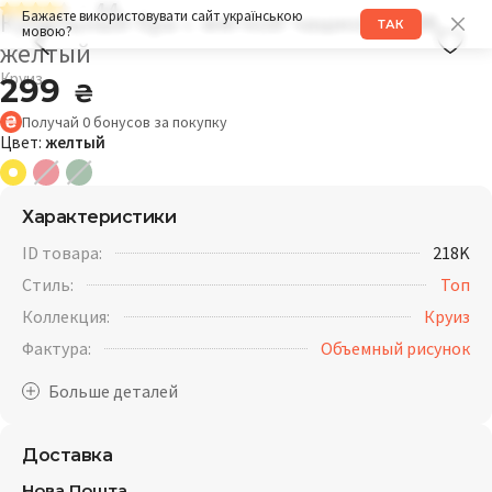
4.4
Купальный бра с мягкой чашкой 218K
Бажаєте використовувати сайт українською
ТАК
мовою?
желтый
Круиз
299
₴
Получай
0
бонусов
за покупку
Цвет:
желтый
Характеристики
ID товара:
218K
Стиль:
Топ
Коллекция:
Круиз
Фактура:
Объемный рисунок
Доставка
Нова Пошта