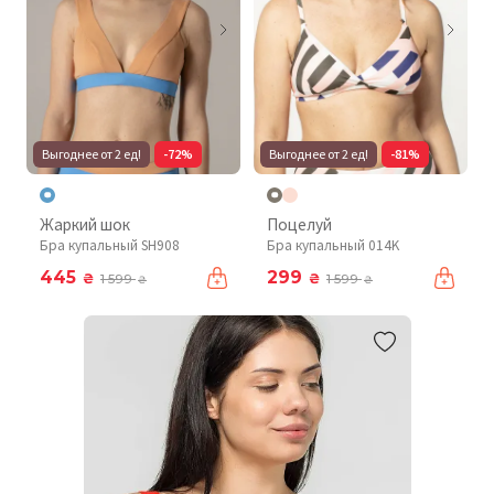
Выгоднее от 2 ед!
-72%
Выгоднее от 2 ед!
-81%
Жаркий шок
Поцелуй
Бра купальный SH908
Бра купальный 014K
445
299
₴
₴
1 599
1 599
₴
₴