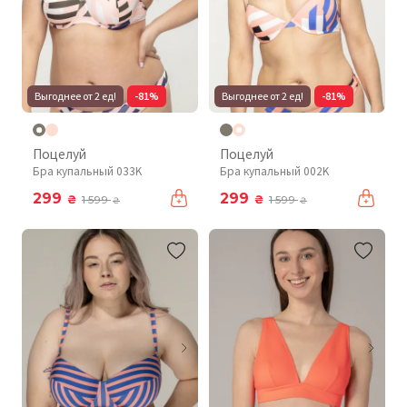
Выгоднее от 2 ед!
-81%
Выгоднее от 2 ед!
-81%
Поцелуй
Поцелуй
Бра купальный 033K
Бра купальный 002K
299
299
₴
₴
1 599
1 599
₴
₴