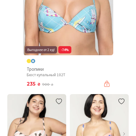
Выгоднее от 2 ед!
-74%
Тропики
Бюст купальный 102T
235
₴
900
₴