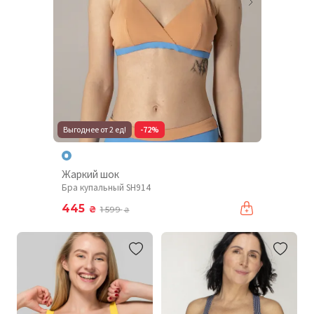
Выгоднее от 2 ед!
-72%
Жаркий шок
Бра купальный SH914
445
₴
1 599
₴