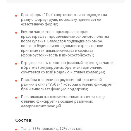
Бра в форме "Топ" спортивного типа подходит на
разную форму груди, поскольку принимает ее
естественную форму;
Внутри чашки есть подкладка, которая
предотвращает просвечивание основного полотна
после купания. Благодаря подкладке основное
полотно будет намного дольше сохранять свои
приятные тактильные качества и свойства
(формоустойчивость и износостойкость);
Передняя часть сплошных (плавный переход из чашки
в бретель) регулируемых бретелей гармонично
сочетается со всей моделью и стилем коллекции;
Пояс бра выполнен из двухцветной эластичной
резинки в стиле "Урбан", которая отлично фиксирует
бра и выполняет функцию поддержки;
Пластиковая высококачественная застежка сзади
отлично фиксирует не создает различных
аллергических реакций.
Состав:
Ткань: 88% полиамид, 12% эластан;