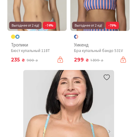
Выгоднее от 2 ед!
-74%
Выгоднее от 2 ед!
-79%
Тропики
Уикенд
Бюст купальный 118T
Бра купальный бандо 531V
235
299
₴
₴
900
1 399
₴
₴