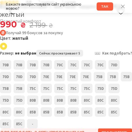
4.8
7 оценок
1 отзыв
Бра купальный с мягкой чашкой 815KS
Бажаєте використовувати сайт українською
ТАК
мовою?
желтый
Полосатый комфорт
990
₴
2 199
₴
Получай
99
бонусов
за покупку
Цвет:
желтый
Размер:
не выбран
Как подобрать?
Сейчас просматривают 5
70B
70B
70B
70B
70C
70C
70C
70C
70D
70D
70D
70D
70E
70E
70E
70E
75B
75B
75B
75B
75B
75C
75C
75C
75C
75C
75D
75D
75D
75D
80B
80B
80B
80B
80C
80C
80C
80C
80C
85B
85B
85B
85B
85C
85C
85C
85C
85C
-