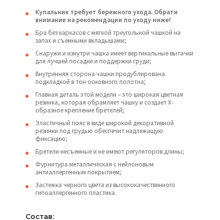
Купальник требует бережного ухода. Обрати
внимание на рекомендации по уходу ниже!
Бра без каркасов с мягкой треугольной чашкой на
запах и съемными вкладышами;
Снаружи и изнутри чашка имеет вертикальные вытачки
для лучшей посадки и поддержки груди;
Внутренняя сторона чашки продублирована
подкладкой в тон основного полотна;
Главная деталь этой модели – это широкая цветная
резинка, которая обрамляет чашку и создает Х-
образное крепление бретелей;
Эластичный пояс в виде широкой декоративной
резинки под грудью обеспечит надлежащую
фиксацию;
Бретели несъемные и не имеют регуляторов длины;
Фурнитура металлическая с нейлоновым
антиаллергенным покрытием;
Застежка черного цвета из высококачественного
гипоаллергенного пластика.
Состав: