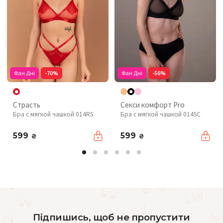
Фан Дні
-70%
Фан Дні
-56%
Страсть
Секси комфорт Pro
Бра с мягкой чашкой 014RS
Бра с мягкой чашкой 014SC
599
599
₴
₴
Підпишись, щоб не пропустити