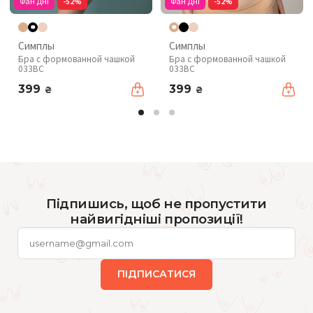
Фан Дні
-52%
Фан Дні
-52%
Симплы
Симплы
Бра с формованной чашкой
Бра с формованной чашкой
033BC
033BC
399
399
₴
₴
Підпишись, щоб не пропустити
найвигідніші пропозиції!
ПІДПИСАТИСЯ