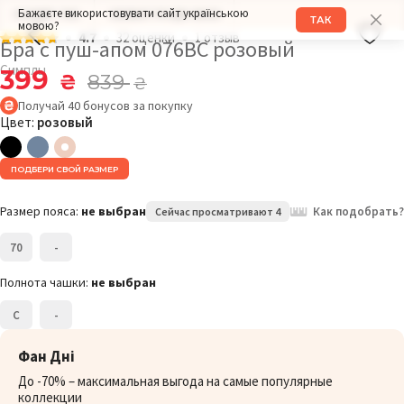
Бажаєте використовувати сайт українською
РАЗМЕР: 70C
ОБХВАТ ГРУДИ: 86СМ
ТАК
мовою?
4.7
32 оценки
1 отзыв
Бра с пуш-апом 076BC розовый
Симплы
399
₴
839
₴
Получай
40
бонусов
за покупку
Цвет:
розовый
ПОДБЕРИ СВОЙ РАЗМЕР
Размер пояса:
не выбран
Как подобрать?
Сейчас просматривают 4
70
-
Полнота чашки:
не выбран
C
-
Фан Дні
До -70% – максимальная выгода на самые популярные
коллекции