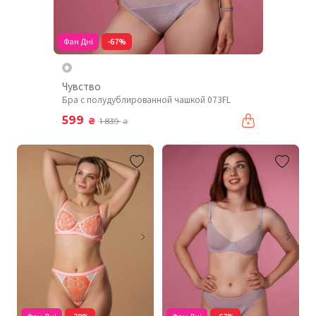
Фан Дні
-67%
Чувство
Бра с полудублированной чашкой 073FL
599
₴
1 839
₴