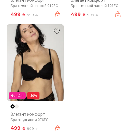
Элегант комфорт
Элегант комфорт
Бра с мягкой чашкой 012EC
Бра с мягкой чашкой 101EC
499
499
₴
₴
999
999
₴
₴
Фан Дні
-50%
Элегант комфорт
Бра з пуш-апом 076EC
499
₴
999
₴