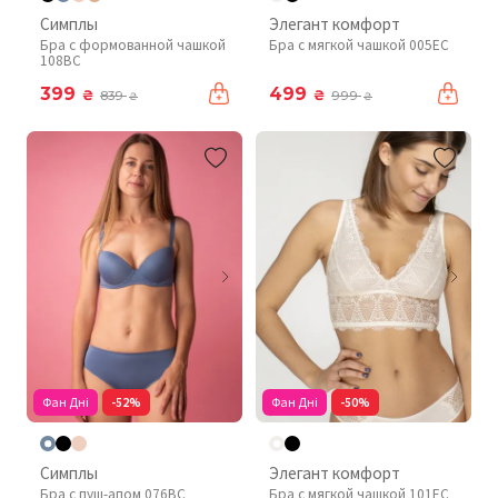
Симплы
Элегант комфорт
Бра с формованной чашкой
Бра с мягкой чашкой 005EC
108BC
399
499
₴
₴
839
999
₴
₴
Фан Дні
-52%
Фан Дні
-50%
Симплы
Элегант комфорт
Бра с пуш-апом 076BC
Бра с мягкой чашкой 101EC