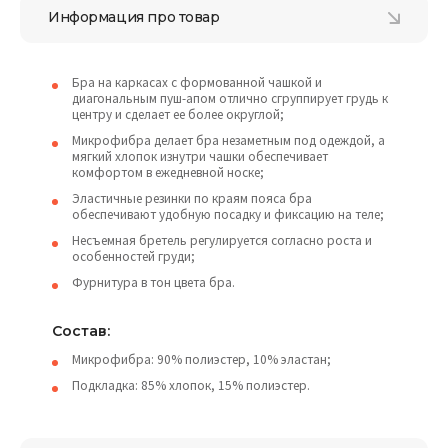
Информация про товар
Бра на каркасах с формованной чашкой и
диагональным пуш-апом отлично сгруппирует грудь к
центру и сделает ее более округлой;
Микрофибра делает бра незаметным под одеждой, а
мягкий хлопок изнутри чашки обеспечивает
комфортом в ежедневной носке;
Эластичные резинки по краям пояса бра
обеспечивают удобную посадку и фиксацию на теле;
Несъемная бретель регулируется согласно роста и
особенностей груди;
Фурнитура в тон цвета бра.
Состав:
Микрофибра: 90% полиэстер, 10% эластан;
Подкладка: 85% хлопок, 15% полиэстер.