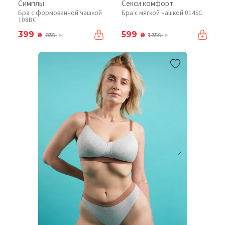
Симплы
Секси комфорт
Бра с формованной чашкой
Бра с мягкой чашкой 014SC
108BC
399
599
₴
₴
839
1 359
₴
₴