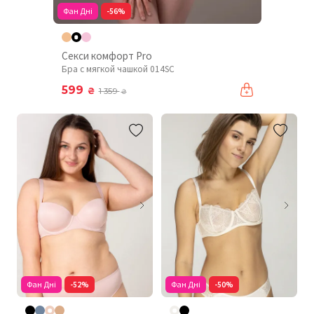
Фан Дні
-56%
Секси комфорт Pro
Бра с мягкой чашкой 014SC
599
₴
1 359
₴
Фан Дні
-52%
Фан Дні
-50%