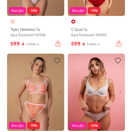
Фан Дні
-70%
Фан Дні
-70%
Чувственность
Страсть
Бра балконет 005SN
Бра балконет 005RS
599
599
₴
₴
1 999
1 999
₴
₴
Фан Дні
-70%
Фан Дні
-50%