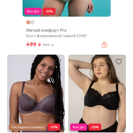
Фан Дні
-50%
Мягкий комфорт Pro
Бра с формованной чашкой 034SP
499
₴
999
₴
Последние размеры
-50%
Фан Дні
-50%