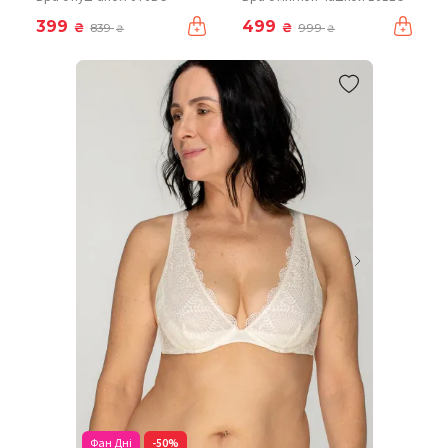
399
499
₴
₴
839
999
₴
₴
Фан Дні
-50%