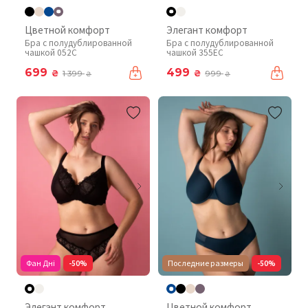
Цветной комфорт
Элегант комфорт
Бра с полудублированной
Бра с полудублированной
чашкой 052C
чашкой 355EC
699
499
₴
₴
1 399
999
₴
₴
Фан Дні
-50%
Последние размеры
-50%
Элегант комфорт
Цветной комфорт