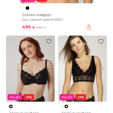
Элегант комфорт
Бра с мягкой чашкой 065EC
499
₴
999
₴
Фан Дні
-50%
Фан Дні
-50%