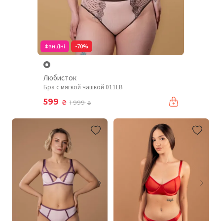
Фан Дні
-70%
Любисток
Бра с мягкой чашкой 011LB
599
₴
1 999
₴