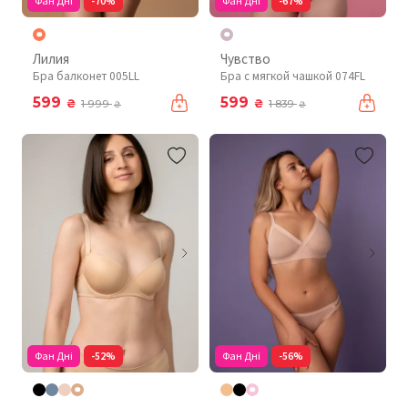
Фан Дні
-70%
Фан Дні
-67%
Лилия
Чувство
Бра балконет 005LL
Бра с мягкой чашкой 074FL
599
599
₴
₴
1 999
1 839
₴
₴
Фан Дні
-52%
Фан Дні
-56%