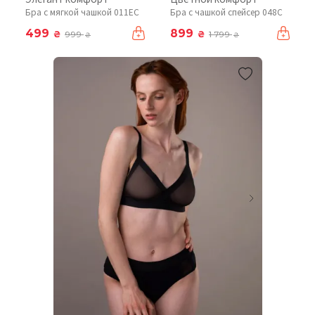
Бра с мягкой чашкой 011EC
Бра с чашкой спейсер 048С
499
899
₴
₴
999
1 799
₴
₴