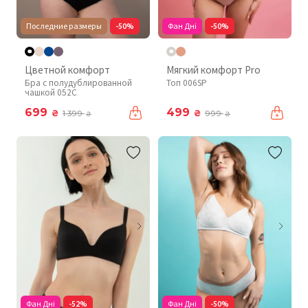
Последние размеры
-50%
Фан Дні
-50%
Цветной комфорт
Мягкий комфорт Pro
Бра с полудублированной
Топ 006SP
чашкой 052C
699
499
₴
₴
1 399
999
₴
₴
Фан Дні
-52%
Фан Дні
-50%