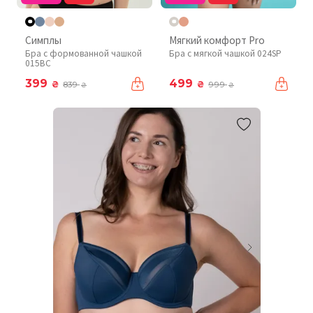
Симплы
Мягкий комфорт Pro
Бра с формованной чашкой
Бра с мягкой чашкой 024SP
015BC
399
499
₴
₴
839
999
₴
₴