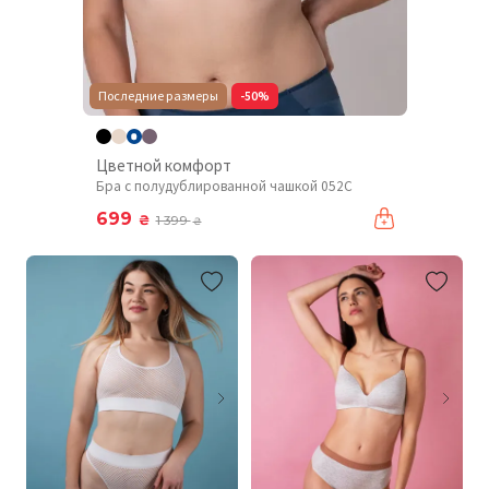
Последние размеры
-50%
Цветной комфорт
Бра с полудублированной чашкой 052C
699
₴
1 399
₴