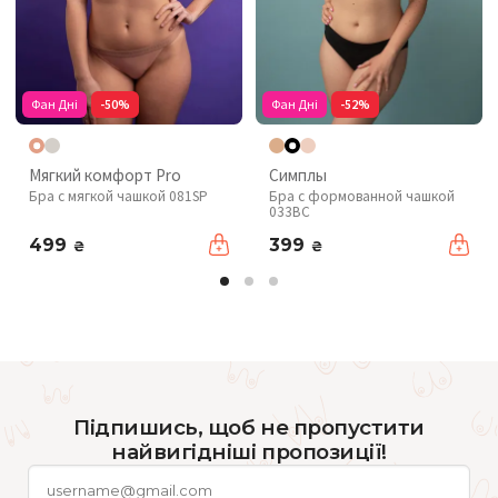
Фан Дні
-50%
Фан Дні
-52%
Мягкий комфорт Pro
Симплы
Бра с мягкой чашкой 081SP
Бра с формованной чашкой
033BC
499
399
₴
₴
Підпишись, щоб не пропустити
найвигідніші пропозиції!