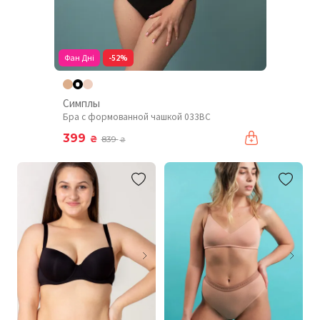
Фан Дні
-52%
Симплы
Бра с формованной чашкой 033BC
399
₴
839
₴