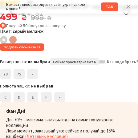
4.6
Бра с мягкой чашкой 081SP серый меланж
Бажаєте використовувати сайт українською
ТАК
мовою?
Мягкий комфорт Pro
499
₴
999
₴
Получай
50
бонусов
за покупку
Цвет:
серый меланж
ПОДБЕРИ СВОЙ РАЗМЕР
Размер пояса:
не выбран
Как подобрать?
Сейчас просматривают 6
70
75
-
Полнота чашки:
не выбран
C
D
E
F
-
Фан Дні
До -70% – максимальная выгода на самые популярные
коллекции
Лови момент, заказывай уже сейчас и получай до 15%
кэшбека!
(Детальные условия)