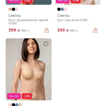
Фан Дні
-52%
Фан Дні
-52%
Симплы
Симплы
Бра с формованной чашкой
Бра с пуш-апом 076BC
033BC
399
399
₴
₴
839
839
₴
₴
Фан Дні
-52%