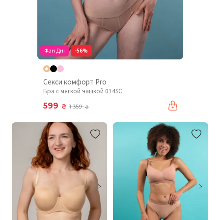
Фан Дні
-56%
Секси комфорт Pro
Бра с мягкой чашкой 014SC
599
₴
1 359
₴