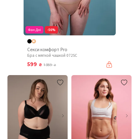
Фан Дні
-56%
Секси комфорт Pro
Бра с мягкой чашкой 072SC
599
₴
1 359
₴