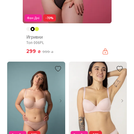
Фан Дні
-70%
Игривки
Топ 006PL
299
₴
999
₴