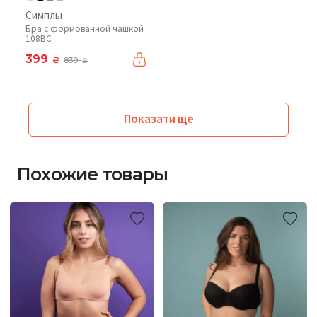
Симплы
Бра с формованной чашкой
108BC
399
₴
839
₴
Показати ще
Похожие товары