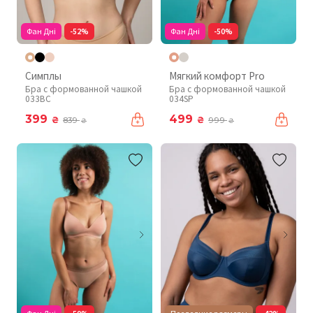
Фан Дні
-52%
Фан Дні
-50%
Симплы
Мягкий комфорт Pro
Бра с формованной чашкой
Бра с формованной чашкой
033BC
034SP
399
499
₴
₴
839
999
₴
₴