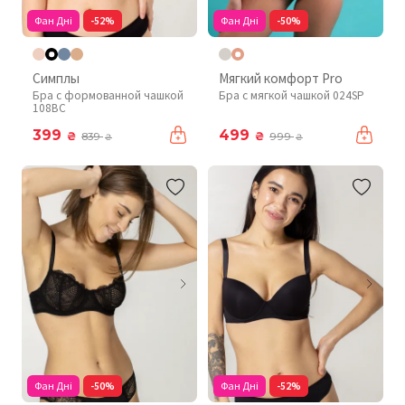
Фан Дні
-52%
Фан Дні
-50%
Симплы
Мягкий комфорт Pro
Бра с формованной чашкой
Бра с мягкой чашкой 024SP
108BC
399
499
₴
₴
839
999
₴
₴
Фан Дні
-50%
Фан Дні
-52%