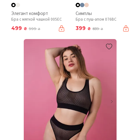
Элегант комфорт
Симплы
Бра с мягкой чашкой 005EC
Бра с пуш-апом 076BC
499
399
₴
₴
999
839
₴
₴