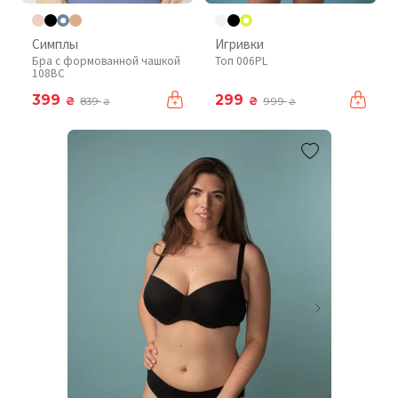
Симплы
Игривки
Бра с формованной чашкой
Топ 006PL
108BC
399
299
₴
₴
839
999
₴
₴