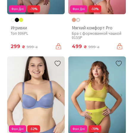
Фан Дні
-70%
Фан Дні
-50%
Игривки
Мягкий комфорт Pro
Топ 006PL
Бра с формованной чашкой
015SP
299
499
₴
₴
999
999
₴
₴
Фан Дні
-52%
Фан Дні
-70%