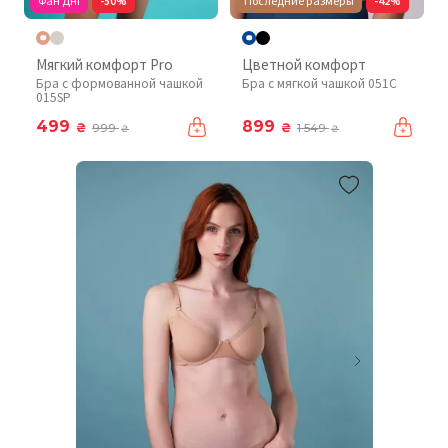
Фан Дні
-50%
Последние размеры
-42%
Мягкий комфорт Pro
Цветной комфорт
Бра с формованной чашкой
Бра с мягкой чашкой 051C
015SP
499
899
₴
₴
999
1 549
₴
₴