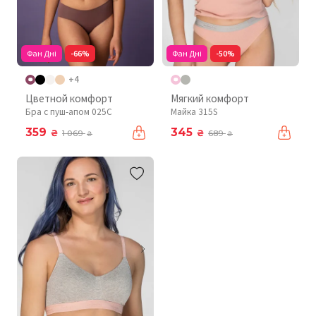
Фан Дні
-66%
Фан Дні
-50%
+4
Цветной комфорт
Мягкий комфорт
Бра с пуш-апом 025C
Майка 315S
359
345
₴
₴
1 069
689
₴
₴