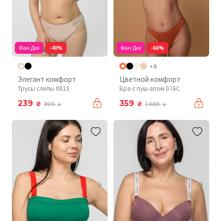
Фан Дні
-40%
Фан Дні
-66%
+6
Элегант комфорт
Цветной комфорт
Трусы слипы 081S
Бра с пуш-апом 076C
239
359
₴
₴
399
1 069
₴
₴