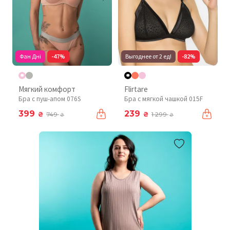
Фан Дні
-47%
Выгоднее от 2 ед!
-82%
Мягкий комфорт
Flirtare
Бра с пуш-апом 076S
Бра с мягкой чашкой 015F
399
239
₴
₴
749
1 299
₴
₴