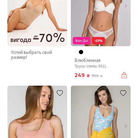
Фан Дні
-69%
Успей выбрать свой
размер!
Влюбленная
Трусы слипы 001L
249
₴
799
₴