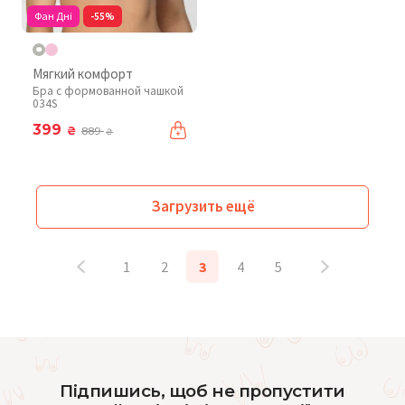
Фан Дні
-55%
Мягкий комфорт
Бра с формованной чашкой
034S
399
₴
889
₴
Загрузить ещё
1
2
3
4
5
Підпишись, щоб не пропустити