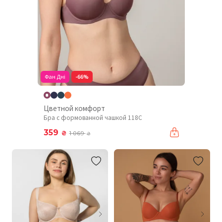
Фан Дні
-66%
Цветной комфорт
Бра с формованной чашкой 118C
359
₴
1 069
₴