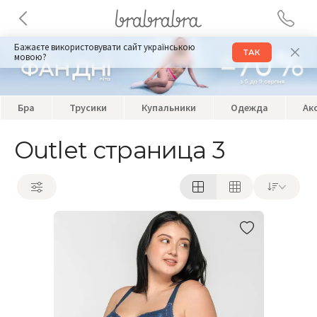
Бажаєте використовувати сайт українською
ТАК
мовою?
Бра
Трусики
Купальники
Одежда
Ак
Outlet страница 3