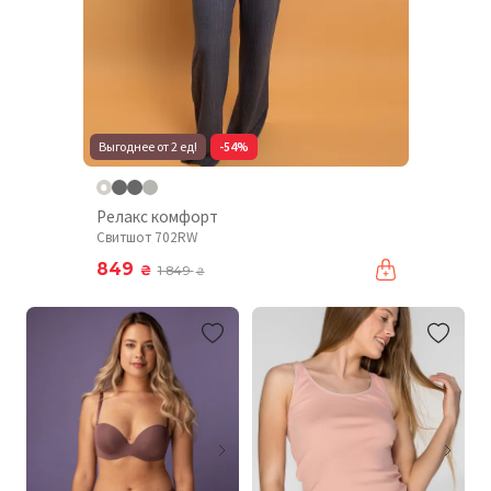
Выгоднее от 2 ед!
-54%
Релакс комфорт
Свитшот 702RW
849
₴
1 849
₴