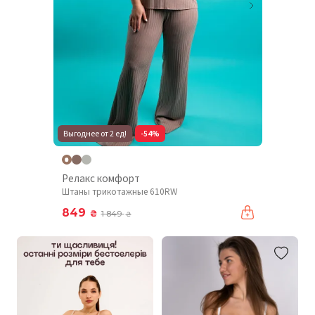
Выгоднее от 2 ед!
-54%
Релакс комфорт
Штаны трикотажные 610RW
849
₴
1 849
₴