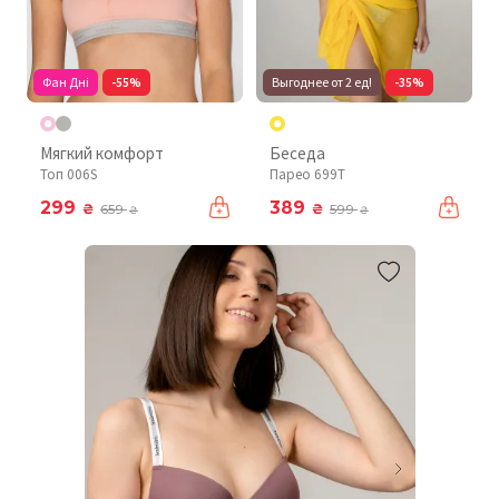
Фан Дні
-55%
Выгоднее от 2 ед!
-35%
Мягкий комфорт
Беседа
Топ 006S
Парео 699T
299
389
₴
₴
659
599
₴
₴