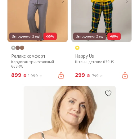
Выгоднее от 2 ед!
-55%
Выгоднее от 2 ед!
-60%
Релакс комфорт
Happy Us
Кардиган трикотажный
Штаны детские 030US
669RW
899
299
₴
₴
1 999
749
₴
₴