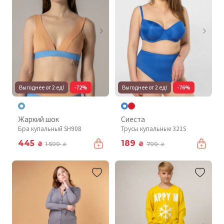
Выгоднее от 2 ед!
-72%
Выгоднее от 2 ед!
-76%
Жаркий шок
Сиеста
Бра купальный SH908
Трусы купальные 321S
445
189
₴
₴
1 599
799
₴
₴