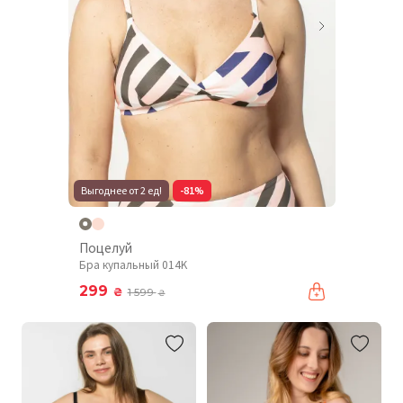
Выгоднее от 2 ед!
-81%
Поцелуй
Бра купальный 014K
299
₴
1 599
₴