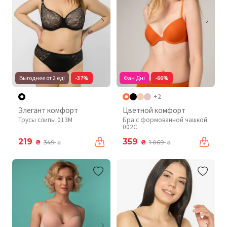
Выгоднее от 2 ед!
-37%
Фан Дні
-66%
+2
Элегант комфорт
Цветной комфорт
Трусы слипы 013M
Бра с формованной чашкой
002C
219
359
₴
₴
349
1 069
₴
₴