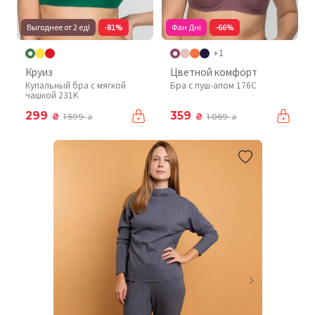
Выгоднее от 2 ед!
-81%
Фан Дні
-66%
+1
Круиз
Цветной комфорт
Купальный бра с мягкой
Бра с пуш-апом 176C
чашкой 231K
299
359
₴
₴
1 599
1 069
₴
₴