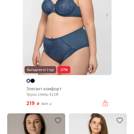
Выгоднее от 2 ед!
-37%
Элегант комфорт
Трусы слипы 011М
219
₴
349
₴