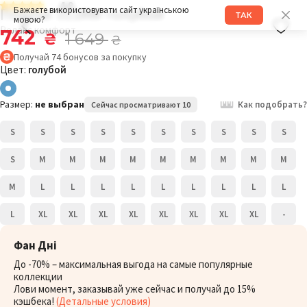
4.9
Платье 311RW голубой
Бажаєте використовувати сайт українською
ТАК
мовою?
Релакс комфорт
742
₴
1 649
₴
Получай
74
бонусов
за покупку
Цвет:
голубой
Размер:
не выбран
Как подобрать?
Сейчас просматривают 10
S
S
S
S
S
S
S
S
S
S
S
M
M
M
M
M
M
M
M
M
M
L
L
L
L
L
L
L
L
L
L
XL
XL
XL
XL
XL
XL
XL
XL
-
Фан Дні
До -70% – максимальная выгода на самые популярные
коллекции
Лови момент, заказывай уже сейчас и получай до 15%
кэшбека!
(Детальные условия)