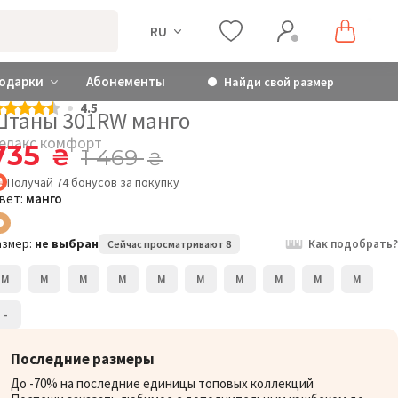
RU
одарки
Абонементы
Найди свой размер
4.5
Штаны 301RW манго
елакс комфорт
735
₴
1 469
₴
Получай
74
бонусов
за покупку
вет:
манго
азмер:
не выбран
Как подобрать?
Сейчас просматривают 8
M
M
M
M
M
M
M
M
M
M
-
Последние размеры
До -70% на последние единицы топовых коллекций