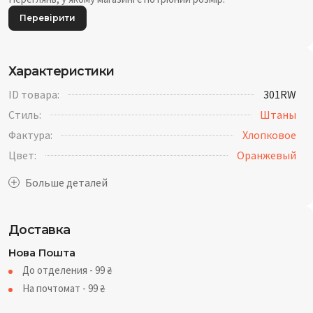
Перевірити
Характеристики
ID товара:
301RW
Стиль:
Штаны
Фактура:
Хлопковое
Цвет:
Оранжевый
Доставка
Нова Пошта
До отделения - 99
₴
На почтомат - 99
₴