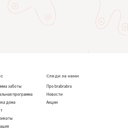
ис
Следи за нами
мма заботы
Про brabrabra
льная программа
Новости
ка дома
Акции
ат
фикаты
ация