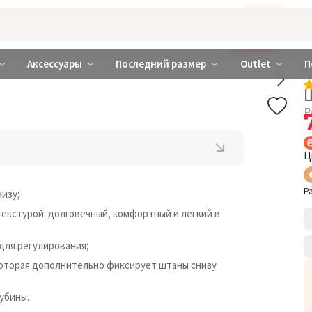
Бажаєте використовувати сайт українською мовою?
ТАК
abrabra ❤️ Киев и Украина
КОМПЛЕКТИ
Аксессуары
Последний размер
Outlet
П
Р
Ц
Р
низу;
текстурой: долговечный, комфортный и легкий в
 для регулирования;
которая дополнительно фиксирует штаны снизу
убины.