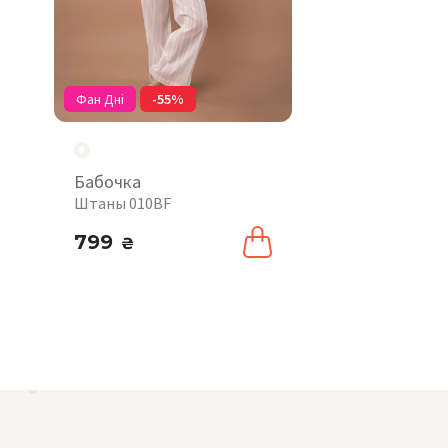
Фан Дні
-55%
Бабочка
Штаны 010BF
799
₴