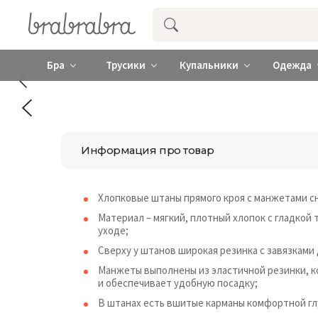
Купить нижнее женское белье ❤️ br
Бра
Трусики
Купальники
Одежда
Информация про товар
Хлопковые штаны прямого кроя с манжетами с
Материал – мягкий, плотный хлопок с гладкой 
уходе;
Сверху у штанов широкая резинка с завязками
Манжеты выполнены из эластичной резинки, 
и обеспечивает удобную посадку;
В штанах есть вшитые карманы комфортной гл