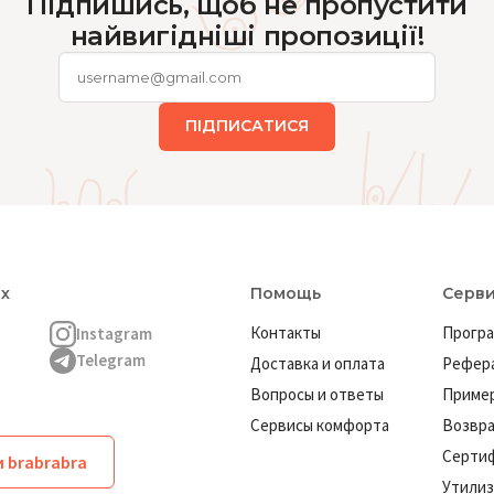
Підпишись, щоб не пропустити
найвигідніші пропозиції!
ПІДПИСАТИСЯ
ях
Помощь
Серв
Контакты
Програ
Instagram
Telegram
Доставка и оплата
Рефера
Вопросы и ответы
Пример
Сервисы комфорта
Возвр
Серти
 brabrabra
Утилиз