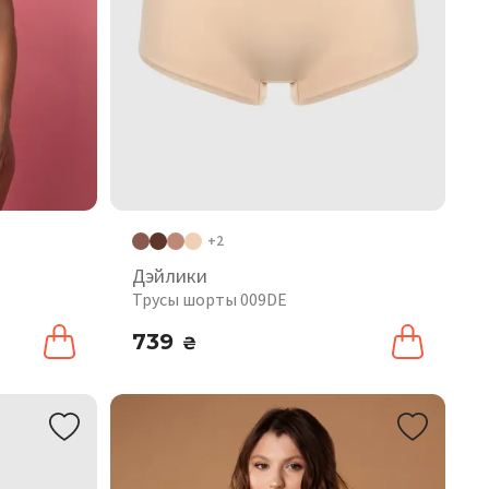
+2
Дэйлики
Трусы шорты 009DE
739
₴