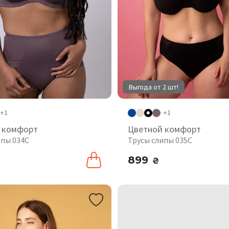
Выгода от 2 шт!
+1
+1
 комфорт
Цветной комфорт
ипы 034C
Трусы слипы 035C
899
₴