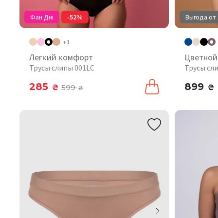
Фан Дні
-52%
Выгода от 
+1
Легкий комфорт
Цветной
Трусы слипы 001LC
Трусы сл
285
899
₴
599
₴
₴