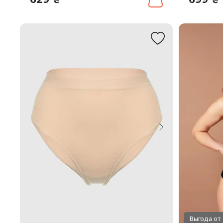
₴
₴
Выгода от 