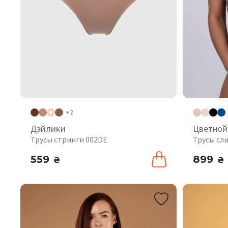
+2
Дэйлики
Цветной
Трусы стринги 002DE
Трусы сл
559
899
₴
₴