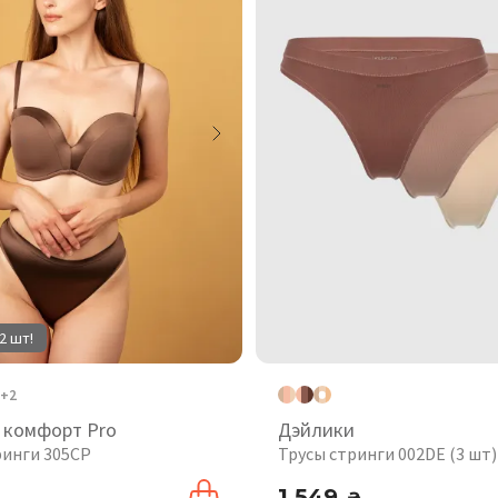
2 шт!
+2
 комфорт Pro
Дэйлики
ринги 305CP
Трусы стринги 002DE (3 шт)
1 549