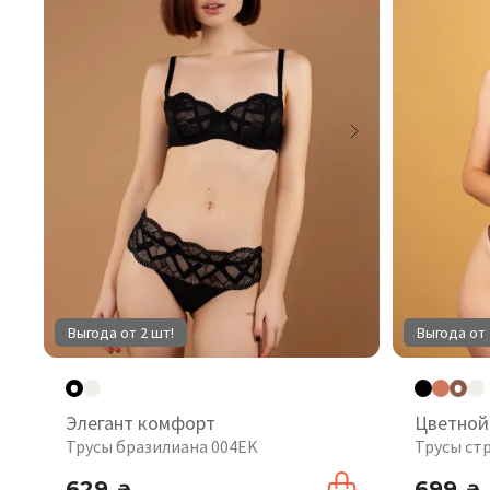
Выгода от 2 шт!
Выгода от 
Элегант комфорт
Цветной
Трусы бразилиана 004EK
Трусы ст
629
699