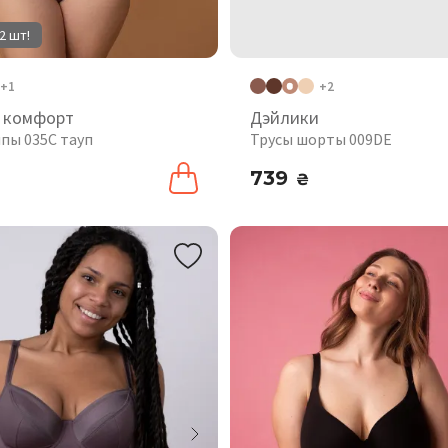
2 шт!
+1
+2
 комфорт
Дэйлики
ипы 035C тауп
Трусы шорты 009DE
739
₴