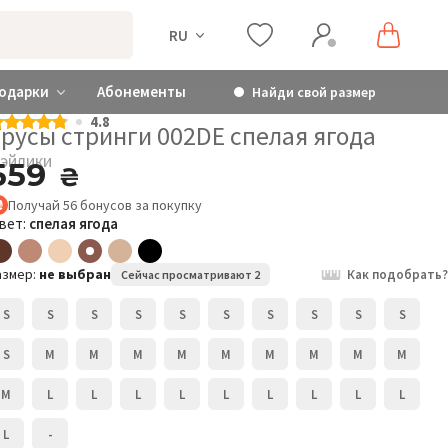
RU
одарки
Абонементы
Найди свой размер
4.8
Трусы стринги 002DE спелая ягода
эйлики
559
₴
Получай
56
бонусов
за покупку
вет:
спелая ягода
азмер:
не выбран
Как подобрать?
Сейчас просматривают 2
S
S
S
S
S
S
S
S
S
S
S
M
M
M
M
M
M
M
M
M
M
L
L
L
L
L
L
L
L
L
L
-