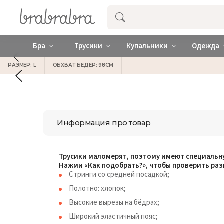
Купить нижнее женское белье ❤️ br
Бра
Трусики
Купальники
Одежда
РАЗМЕР: L
ОБХВАТ БЕДЕР: 98СМ
Информация про товар
Трусики маломерят, поэтому имеют специальн
Нажми «Как подобрать?», чтобы проверить раз
Стринги со средней посадкой;
Полотно: хлопок;
Высокие вырезы на бёдрах;
Широкий эластичный пояс;