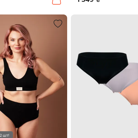
₴
2 шт!