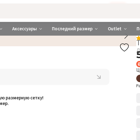
Бажаєте використовувати сайт українською мовою?
ТАК
abrabra ❤️ Киев и Украина
Аксессуары
Последний размер
Outlet
П
Д
Ц
Р
ую размерную сетку!
мер.