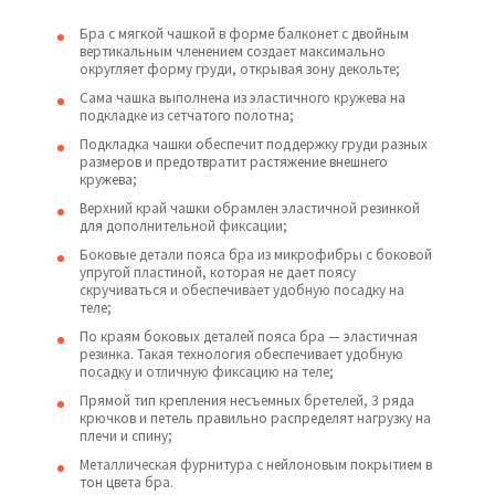
Бра с мягкой чашкой в ​​форме балконет с двойным
вертикальным членением создает максимально
округляет форму груди, открывая зону декольте;
Сама чашка выполнена из эластичного кружева на
подкладке из сетчатого полотна;
Подкладка чашки обеспечит поддержку груди разных
размеров и предотвратит растяжение внешнего
кружева;
Верхний край чашки обрамлен эластичной резинкой
для дополнительной фиксации;
Боковые детали пояса бра из микрофибры с боковой
упругой пластиной, которая не дает поясу
скручиваться и обеспечивает удобную посадку на
теле;
По краям боковых деталей пояса бра — эластичная
резинка. Такая технология обеспечивает удобную
посадку и отличную фиксацию на теле;
Прямой тип крепления несъемных бретелей, 3 ряда
крючков и петель правильно распределят нагрузку на
плечи и спину;
Металлическая фурнитура с нейлоновым покрытием в
тон цвета бра.