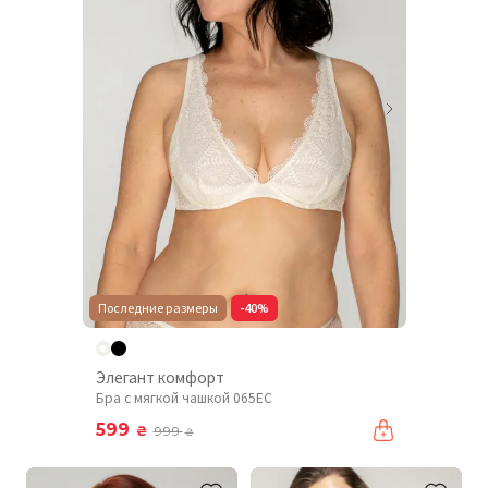
Последние размеры
-40%
Элегант комфорт
Бра с мягкой чашкой 065EC
599
₴
999
₴