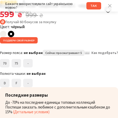
5
Бра с мягкой чашкой 005EC чёрный
Бажаєте використовувати сайт українською
ТАК
мовою?
Элегант комфорт
599
₴
999
₴
Получай
60
бонусов
за покупку
Цвет:
чёрный
ПОДБЕРИ СВОЙ РАЗМЕР
Размер пояса:
не выбран
Как подобрать?
Сейчас просматривают 5
70
75
-
Полнота чашки:
не выбран
D
F
-
Последние размеры
До -70% на последние единицы топовых коллекций
Поспеши заказать любимое с дополнительным кэшбеком до
15%
(Детальные условия)