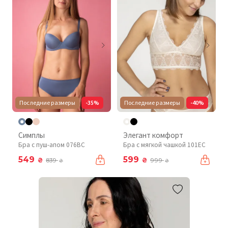
Последние размеры
-35%
Последние размеры
-40%
Симплы
Элегант комфорт
Бра с пуш-апом 076BC
Бра с мягкой чашкой 101EC
549
599
₴
₴
839
999
₴
₴