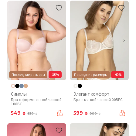
Последние размеры
-35%
Последние размеры
-40%
Симплы
Элегант комфорт
Бра с формованной чашкой
Бра с мягкой чашкой 005EC
108BC
549
599
₴
₴
839
999
₴
₴