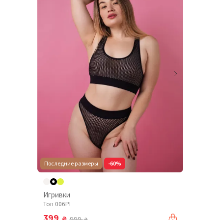
Последние размеры
-60%
Игривки
Топ 006PL
399
₴
999
₴