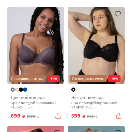
Последние размеры
-50%
Последние размеры
-40%
Цветной комфорт
Элегант комфорт
Бра с полудублированной
Бра с полудублированной
чашкой 052C
чашкой 355EC
699
599
₴
₴
1 399
999
₴
₴