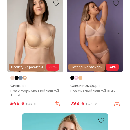
Последние размеры
-35%
Последние размеры
-41%
Симплы
Секси комфорт
Бра с формованной чашкой
Бра с мягкой чашкой 014SC
108BC
549
799
₴
₴
839
1 359
₴
₴