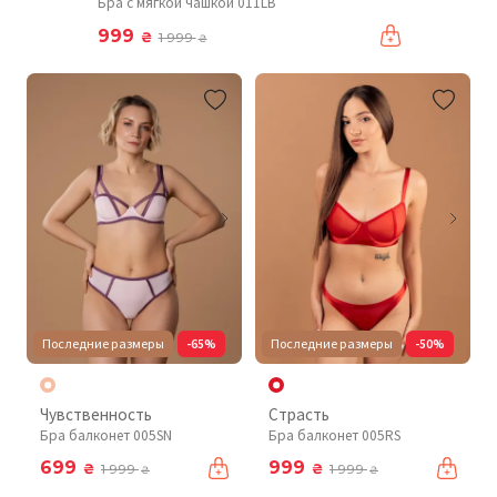
Бра с мягкой чашкой 011LB
999
₴
1 999
₴
Последние размеры
-65%
Последние размеры
-50%
Чувственность
Страсть
Бра балконет 005SN
Бра балконет 005RS
699
999
₴
₴
1 999
1 999
₴
₴