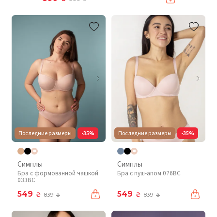
Последние размеры
-35%
Последние размеры
-35%
Симплы
Симплы
Бра с формованной чашкой
Бра с пуш-апом 076BC
033BC
549
549
₴
₴
839
839
₴
₴