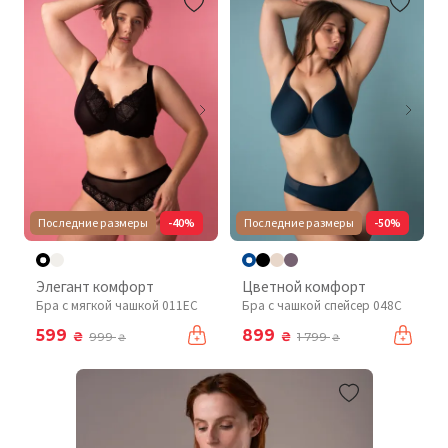
Последние размеры
-40%
Последние размеры
-50%
Элегант комфорт
Цветной комфорт
Бра с мягкой чашкой 011EC
Бра с чашкой спейсер 048С
599
899
₴
₴
999
1 799
₴
₴