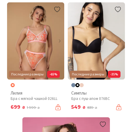
Последние размеры
-65%
Последние размеры
-35%
Лилия
Симплы
Бра с мягкой чашкой 026LL
Бра с пуш-апом 076BC
699
549
₴
₴
1 999
839
₴
₴