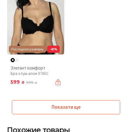
Последние размеры
-40%
Элегант комфорт
Бра з пуш-апом 076EC
599
₴
999
₴
Показати ще
Похожие товары