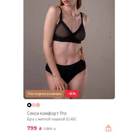
Последние размеры
-41%
Секси комфорт Pro
Бра с мягкой чашкой 014SC
799
₴
1 359
₴