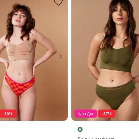
-50%
Фан Дні
-57%