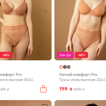
-68%
Фан Дні
-68%
комфорт Pro
Легкий комфорт Pro
ринги высокие 302LC
Трусы слипы высокие 321LC
199
629
₴
629
₴
₴