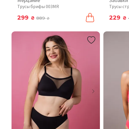
Мерцание
Забавки
Трусы брифы 003MR
Трусы ст
299
229
₴
889
₴
₴