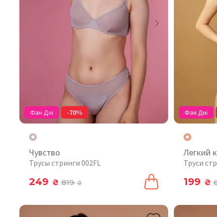
Фан Дні
-70%
Фан Дні
Чувство
Легкий 
Трусы стринги 002FL
Труси ст
249
199
₴
819
₴
₴