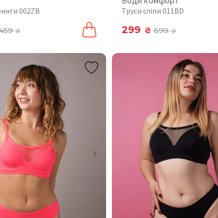
Боди комфорт
ринги 002ZB
Труси сліпи 011BD
299
459
₴
699
₴
₴