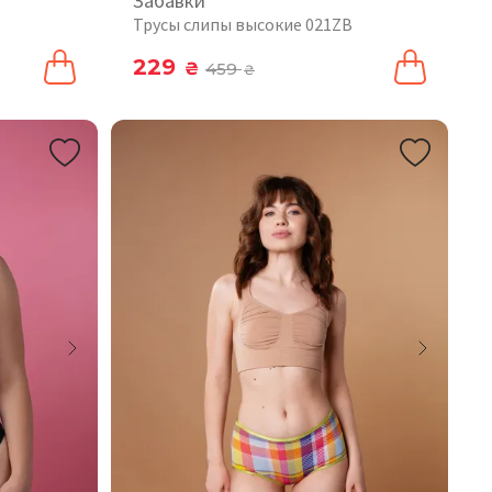
Забавки
Трусы слипы высокие 021ZB
229
₴
459
₴