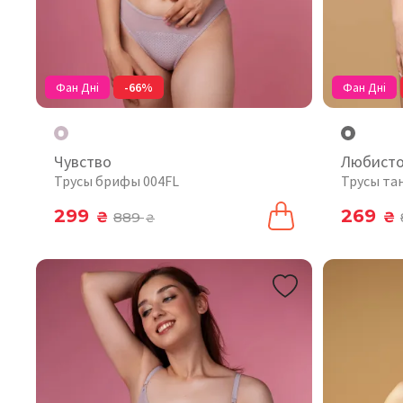
Фан Дні
-66%
Фан Дні
Чувство
Любист
Трусы брифы 004FL
Трусы та
299
269
₴
889
₴
₴