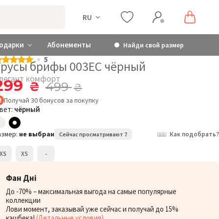
RU
одарки
Абонементы
Найди свой размер
5
Трусы брифы 003EC чёрный
легант комфорт
299
₴
499
₴
Получай
30
бонусов
за покупку
вет:
чёрный
азмер:
не выбран
Как подобрать?
Сейчас просматривают 7
XS
XS
-
Фан Дні
До -70% – максимальная выгода на самые популярные
коллекции
Лови момент, заказывай уже сейчас и получай до 15%
кэшбека!
(Детальные условия)