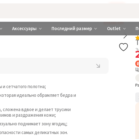
Бажаєте використовувати сайт українською мовою?
ТАК
abrabra ❤️ Киев и Украина
ДОБАВЬ БРА
Аксессуары
Последний размер
Outlet
П
Э
Ц
Р
 и сетчатого полотна;
 которая идеально обрамляет бедра и
а, сложена вдвое и делает трусики
жимов и раздражения кожи;
изуально поднимает зону ягодиц;
опасности самых деликатных зон.