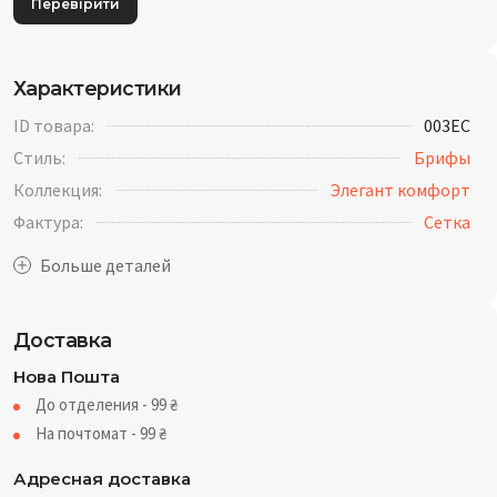
Перевірити
Характеристики
ID товара:
003EC
Стиль:
Брифы
Коллекция:
Элегант комфорт
Фактура:
Cетка
Доставка
Нова Пошта
До отделения - 99
₴
На почтомат - 99
₴
Адресная доставка