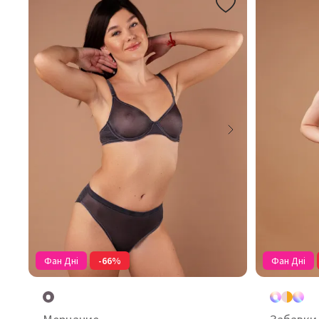
Фан Дні
-66%
Фан Дні