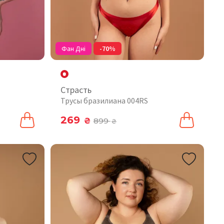
Фан Дні
-70%
Страсть
Трусы бразилиана 004RS
269
₴
899
₴