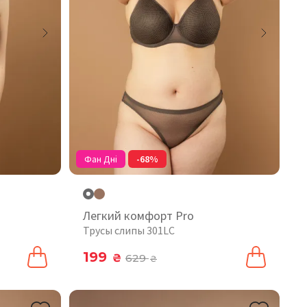
Фан Дні
-68%
Легкий комфорт Pro
Трусы слипы 301LC
199
₴
629
₴