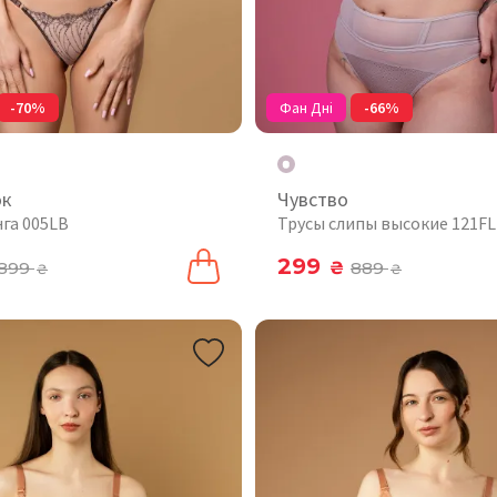
-70%
Фан Дні
-66%
ок
Чувство
нга 005LB
Трусы слипы высокие 121FL
299
899
₴
889
₴
₴