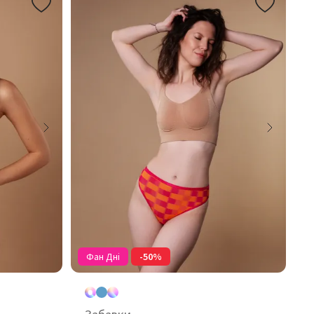
Фан Дні
-50%