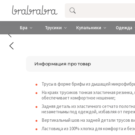
Купить нижнее женское белье ❤️ br
Бра
Трусики
Купальники
Одежда
Информация про товар
Трусы в форме брифы из дышащей микрофибры
На краях трусиков тонкая эластичная резинка,
обеспечивает комфортное ношение;
Задняя деталь из эластичного сетчато полотн
незаметнымы под одеждой, избавляя от пере
Вертикальный шов на задней детали трусов в
Ластовица из 100% хлопка для комфорта и без