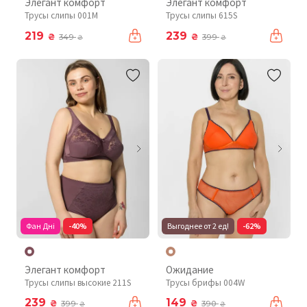
Элегант комфорт
Элегант комфорт
Трусы слипы 001М
Трусы слипы 615S
219
239
₴
₴
349
399
₴
₴
Фан Дні
-40%
Выгоднее от 2 ед!
-62%
Элегант комфорт
Ожидание
Трусы слипы высокие 211S
Трусы брифы 004W
239
149
₴
₴
399
390
₴
₴