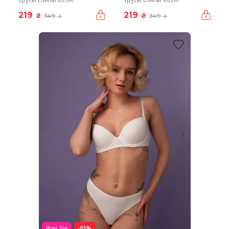
219
219
₴
₴
349
349
₴
₴
Фан Дні
-63%