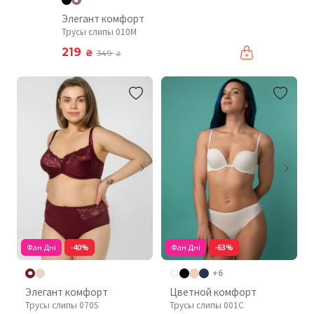
Элегант комфорт
Трусы слипы 010М
219
₴
349
₴
Фан Дні
-40%
Фан Дні
-63%
+6
Элегант комфорт
Цветной комфорт
Трусы слипы 070S
Трусы слипы 001C