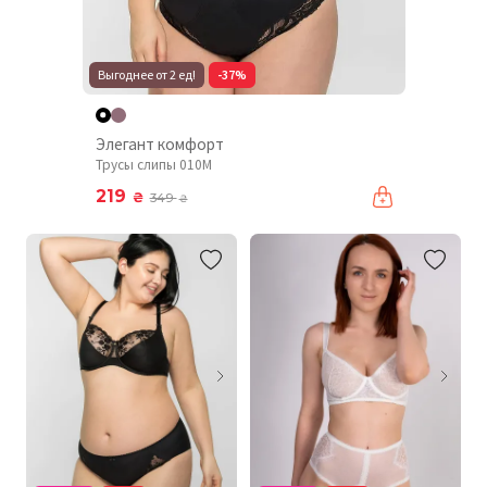
Выгоднее от 2 ед!
-37%
Элегант комфорт
Трусы слипы 010М
219
₴
349
₴