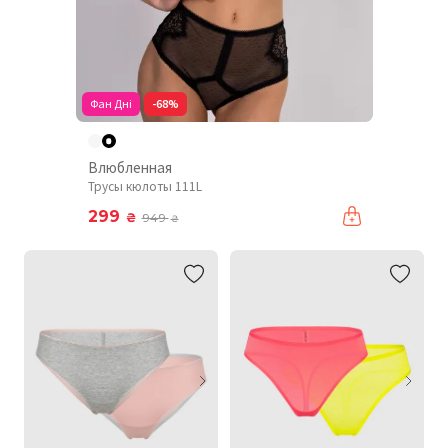
Фан Дні
-68%
Влюбленная
Трусы кюлоты 111L
299
₴
949
₴