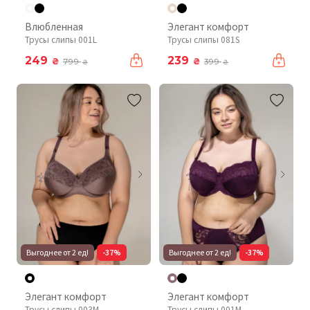
Влюбленная
Элегант комфорт
Трусы слипы 001L
Трусы слипы 081S
249
239
₴
₴
799
399
₴
₴
Выгоднее от 2 ед!
-37%
Выгоднее от 2 ед!
-37%
Элегант комфорт
Элегант комфорт
Трусы слипы 003М
Трусы слипы 001М