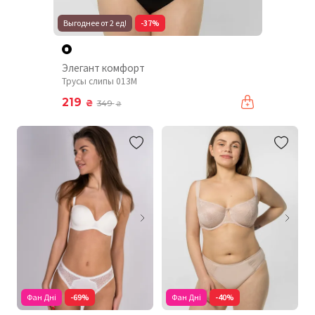
Выгоднее от 2 ед!
-37%
Элегант комфорт
Трусы слипы 013M
219
₴
349
₴
Фан Дні
-69%
Фан Дні
-40%