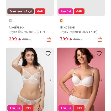
Выгоднее от 2 ед!
-30%
Фан Дні
-56%
Окейчики
Яскравки
Труси брифы 003S (2 шт)
Трусы стринги 002Y (2 шт)
299
399
₴
₴
428
899
₴
₴
Фан Дні
-69%
Фан Дні
-63%