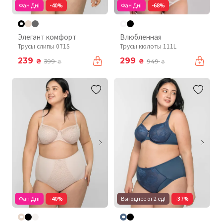
Фан Дні
-40%
Фан Дні
-68%
Элегант комфорт
Влюбленная
Трусы слипы 071S
Трусы кюлоты 111L
239
299
₴
₴
399
949
₴
₴
Фан Дні
-40%
Выгоднее от 2 ед!
-37%