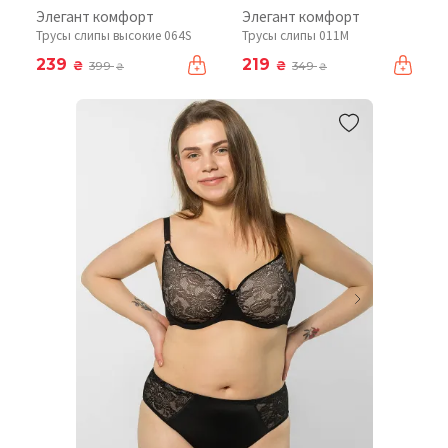
Элегант комфорт
Элегант комфорт
Трусы слипы высокие 064S
Трусы слипы 011М
239
219
₴
₴
399
349
₴
₴