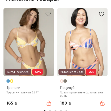
Выгоднее от 2 ед!
-63%
Выгоднее от 2 ед!
-76%
Тропики
Поцелуй
Трусы купальные 127T
Трусы купальные бразилиана
028K
165
189
₴
₴