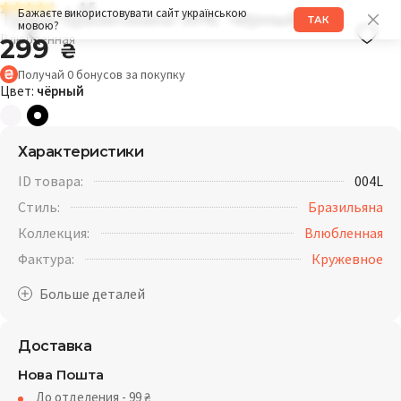
4.5
Трусы бразилиана 004L чёрный
Бажаєте використовувати сайт українською
ТАК
мовою?
Влюбленная
299
₴
Получай
0
бонусов
за покупку
Цвет:
чёрный
Характеристики
ID товара:
004L
Стиль:
Бразильяна
Коллекция:
Влюбленная
Фактура:
Кружевное
Доставка
Нова Пошта
До отделения - 99
₴