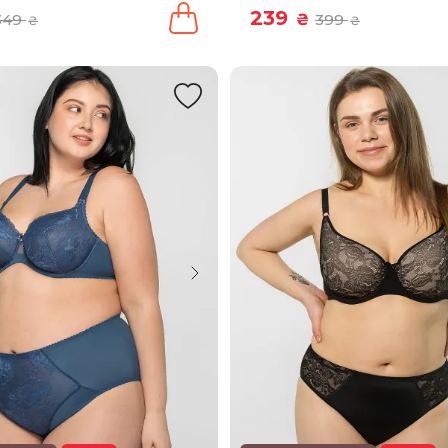
239
349
₴
399
₴
₴