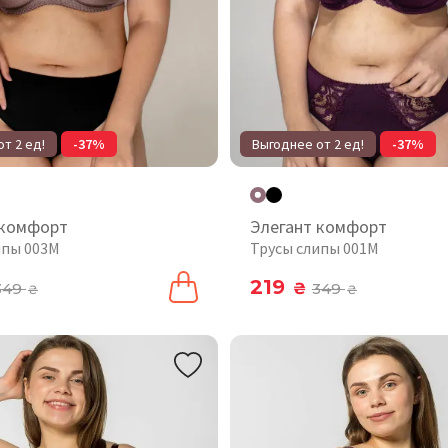
т 2 ед!
-37%
Выгоднее от 2 ед!
-37%
 комфорт
Элегант комфорт
ипы 003М
Трусы слипы 001М
219
349
₴
349
₴
₴