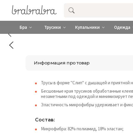
Купить нижнее женское белье ❤️ br
Бра
Трусики
Купальники
Одежда
Информация про товар
Трусы в форме "Слип" с дышащей и приятной 
Бесшовные края трусиков обработанные клее
незаметными под одеждой и минимизирует п
Эластичность микрофибры удерживает и фикси
Состав:
Микрофибра: 82% полиамид, 18% эластан;