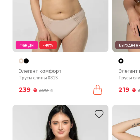
Фан Дні
-40%
Выгоднее о
Элегант комфорт
Элегант
Трусы слипы 081S
Трусы сл
239
219
₴
399
₴
₴