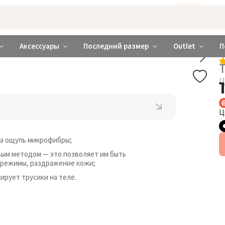
Бажаєте використовувати сайт українською мовою?
ТАК
abrabra ❤️ Киев и Украина
Аксессуары
Последний размер
Outlet
П
Ц
Ц
на ощупь микрофибры;
вым методом — это позволяет им быть
ережимы, раздражение кожи;
рует трусики на теле.