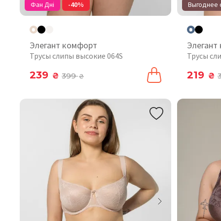
Фан Дні
-40%
Выгоднее о
Элегант комфорт
Элегант
Трусы слипы высокие 064S
Трусы сл
239
219
₴
399
₴
₴