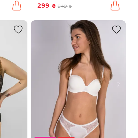
299
₴
949
₴