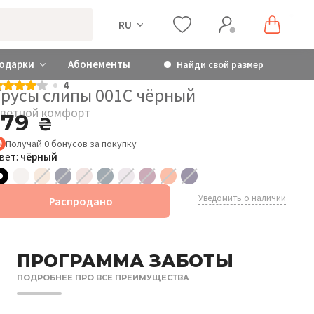
RU
одарки
Абонементы
Найди свой размер
4
Трусы слипы 001C чёрный
ветной комфорт
179
₴
Получай
0
бонусов
за покупку
вет:
чёрный
Уведомить о наличии
Распродано
ПРОГРАММА ЗАБОТЫ
ПОДРОБНЕЕ ПРО ВСЕ ПРЕИМУЩЕСТВА