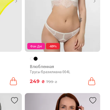
Фан Дні
-69%
Влюбленная
Трусы бразилиана 004L
249
₴
799
₴