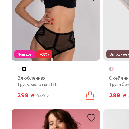
Фан Дні
-68%
Выгоднее о
Влюбленная
Окейчик
Трусы кюлоты 111L
Труси бри
299
299
₴
949
₴
₴