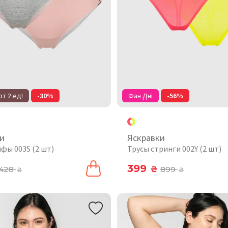
т 2 ед!
-30%
Фан Дні
-56%
и
Яскравки
фы 003S (2 шт)
Трусы стринги 002Y (2 шт)
399
428
₴
899
₴
₴