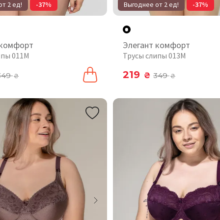
т 2 ед!
-37%
Выгоднее от 2 ед!
-37%
 комфорт
Элегант комфорт
ипы 011М
Трусы слипы 013M
219
349
₴
349
₴
₴