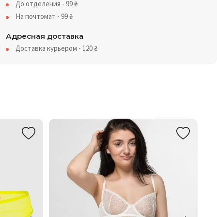
До отделения - 99
₴
На почтомат - 99
₴
Адресная доставка
Доставка курьером - 120
₴