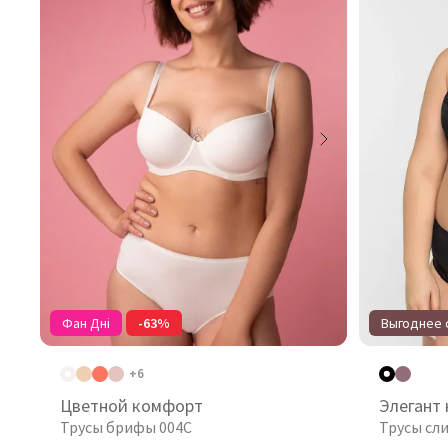
Фан Дні
-63%
Выгоднее о
+6
Цветной комфорт
Элегант
Трусы брифы 004C
Трусы сл