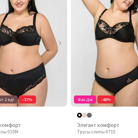
т 2 ед!
-37%
Фан Дні
-40%
 комфорт
Элегант комфорт
ипы 010М
Трусы слипы 071S