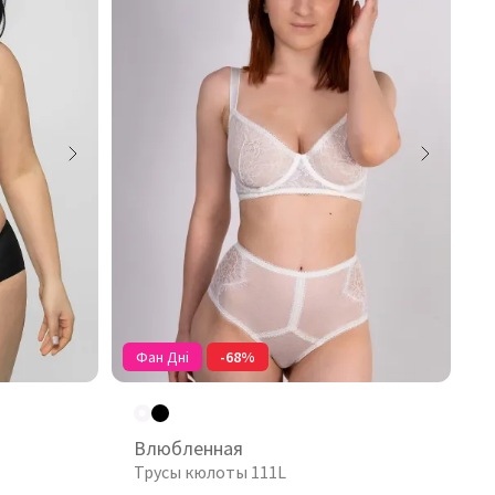
Фан Дні
-68%
Влюбленная
Трусы кюлоты 111L