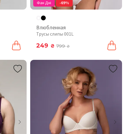
Фан Дні
-69%
Влюбленная
Трусы слипы 001L
249
₴
799
₴