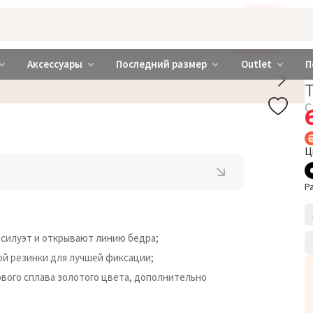
Бажаєте використовувати сайт українською мовою?
ТАК
abrabra ❤️ Киев и Украина
ДОБАВЬ БРА
Аксессуары
Последний размер
Outlet
П
С
Ц
Р
силуэт и открывают линию бедра;
ой резинки для лучшей фиксации;
вого сплава золотого цвета, дополнительно