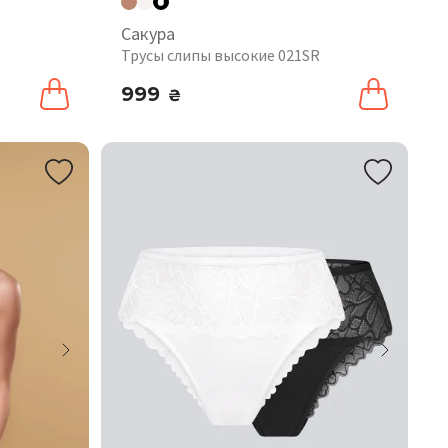
Сакура
Трусы слипы высокие 021SR
999
₴