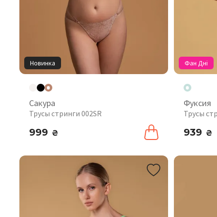
Новинка
Фан Дні
Сакура
Фуксия
Трусы стринги 002SR
Трусы ст
999
939
₴
₴