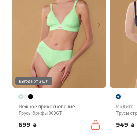
Выгода от 2 шт!
Нежное прикосновение
Индиго
Трусы брифы 003GT
Трусы ст
699
949
₴
₴