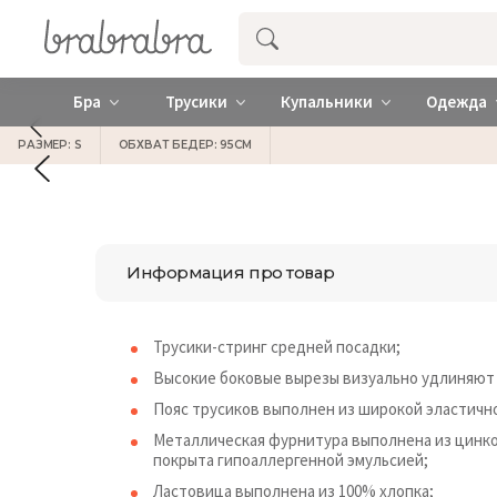
Купить нижнее женское белье ❤️ br
Бра
Трусики
Купальники
Одежда
РАЗМЕР: S
ОБХВАТ БЕДЕР: 95СМ
Информация про товар
Трусики-стринг средней посадки;
Высокие боковые вырезы визуально удлиняют 
Пояс трусиков выполнен из широкой эластичн
Металлическая фурнитура выполнена из цинко
покрыта гипоаллергенной эмульсией;
Ластовица выполнена из 100% хлопка;