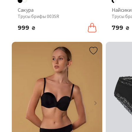
Сакура
Найсики
Трусы брифы 003SR
Трусы бр
999
799
₴
₴