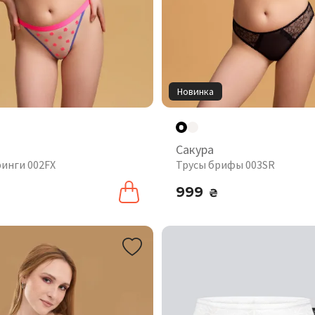
Новинка
Сакура
ринги 002FX
Трусы брифы 003SR
999
₴