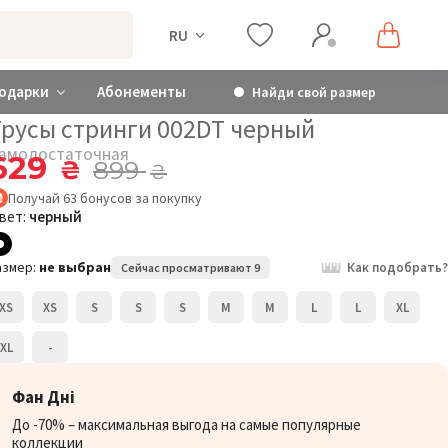
RU
одарки
Абонементы
Найди свой размер
Трусы стринги 002DT черный
амодостаточная
629
₴
899
₴
Получай
63
бонусов
за покупку
вет:
черный
азмер:
не выбран
Как подобрать?
Сейчас просматривают 9
XS
XS
S
S
S
M
M
L
L
XL
XL
-
Фан Дні
До -70% – максимальная выгода на самые популярные
коллекции