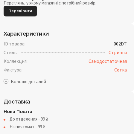
Переглянь, у якому магазині є потрібний розмір.
Перевірити
Характеристики
ID товара:
002DT
Стиль:
Стринги
Коллекция:
Самодостаточная
Фактура:
Cетка
Доставка
Нова Пошта
До отделения - 99
₴
На почтомат - 99
₴