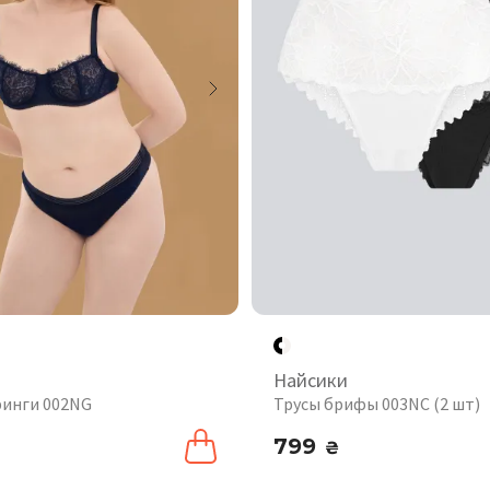
Найсики
ринги 002NG
Трусы брифы 003NC (2 шт)
799
₴