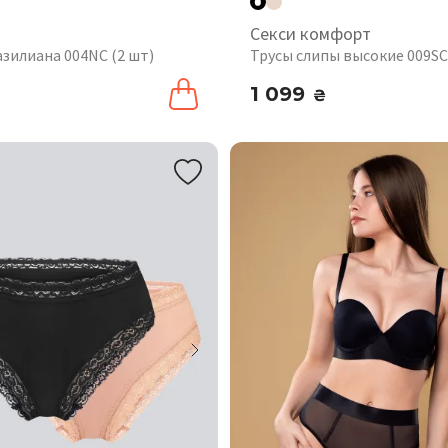
Секси комфорт
азилиана 004NC (2 шт)
Трусы слипы высокие 009SC
1 099
₴