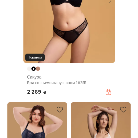
Новинка
Сакура
Бра со съемным пуш-апом 102SR
2 269
₴