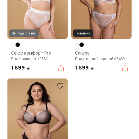
Выгода от 2 шт!
Новинка
Секси комфорт Pro
Сакура
Бра балконет 105SC
Бра с мягкой чашкой 064SR
1 699
1 699
₴
₴