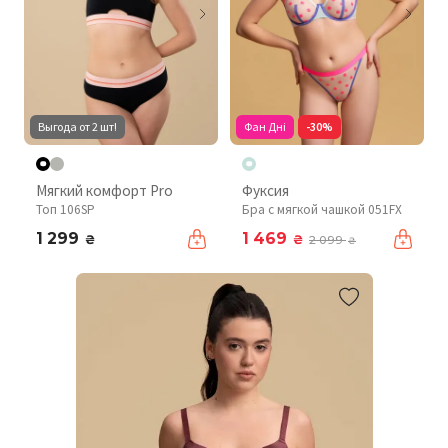
Выгода от 2 шт!
Фан Дні
-30%
Мягкий комфорт Pro
Фуксия
Топ 106SP
Бра с мягкой чашкой 051FX
1 299
1 469
₴
₴
2 099
₴