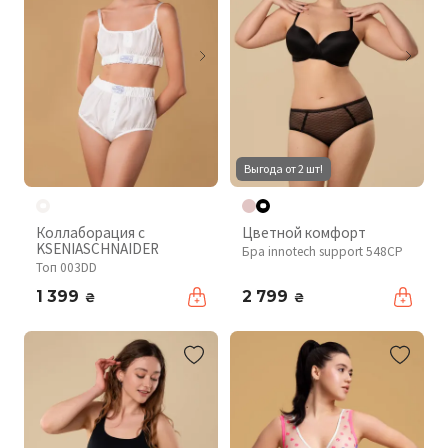
Выгода от 2 шт!
Коллаборация с
Цветной комфорт
KSENIASCHNAIDER
Бра innotech support 548CP
Топ 003DD
1 399
2 799
₴
₴