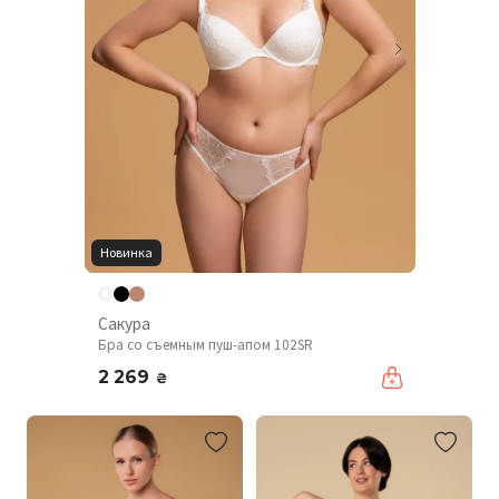
Новинка
Сакура
Бра со съемным пуш-апом 102SR
2 269
₴