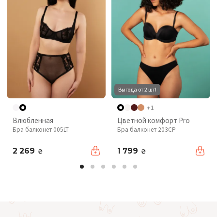
Выгода от 2 шт!
+1
Влюбленная
Цветной комфорт Pro
Бра балконет 005LT
Бра балконет 203CP
2 269
1 799
₴
₴