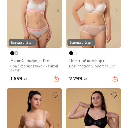
Выгода от 2 шт!
Выгода от 2 шт!
Мягкий комфорт Pro
Цветной комфорт
Бра с формованной чашкой
Бра innotech support 448CP
134SP
1 659
2 799
₴
₴