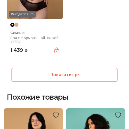
Выгода от 2 шт!
Симплы
Бра с формованной чашкой
233BC
1 439
₴
Показати ще
Похожие товары