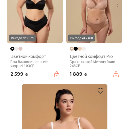
Выгода от 2 шт!
Выгода от 2 шт!
Цветной комфорт
Цветной комфорт Pro
Бра балконет innotech
Бра с чашкой Memory foam
support 103CP
248CP
2 599
1 889
₴
₴