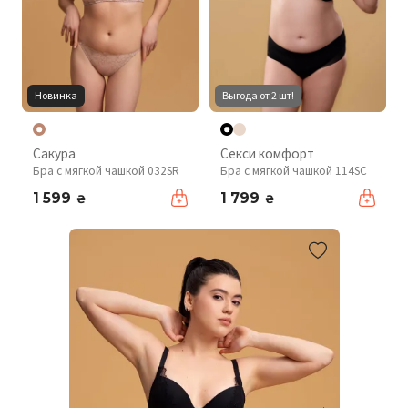
Новинка
Выгода от 2 шт!
Сакура
Секси комфорт
Бра с мягкой чашкой 032SR
Бра с мягкой чашкой 114SC
1 599
1 799
₴
₴