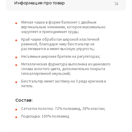
Информация про товар
Мягкая чашка в форме балконет с двойным
вертикальным членением, которое максимально
округляет и приподнимает грудь;
Край чашки обработан широкой эластичной
резинкой, благодаря чему бюстгальтер не
растягивается и имеет высокую упругость;
Несъёмные широкие бретели на регуляторах;
Металлическая фурнитура выполнена из цинкового
сплава золотого цвета, дополнительно покрыта
гипоаллергенной эмульсией;
Бюстгальтер имеет застёжку на 3 ряда крючков и
петель.
Состав:
Сетчатое полотно: 72% полиамид, 28% эластан;
Подкладка: 100% полиамид.