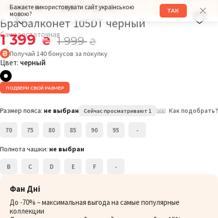
Бажаєте використовувати сайт українською
РАЗМЕР: 70F
ОБХВАТ ГРУДИ: 94СМ
ТАК
мовою?
Бра балконет 105DT черный
Самодостаточная
1 399
₴
1 999
₴
Получай
140
бонусов
за покупку
Цвет:
черный
ПОДБЕРИ СВОЙ РАЗМЕР
Размер пояса:
не выбран
Как подобрать?
Сейчас просматривают 1
70
75
80
85
90
95
-
Полнота чашки:
не выбран
B
C
D
E
F
-
Фан Дні
До -70% – максимальная выгода на самые популярные
коллекции