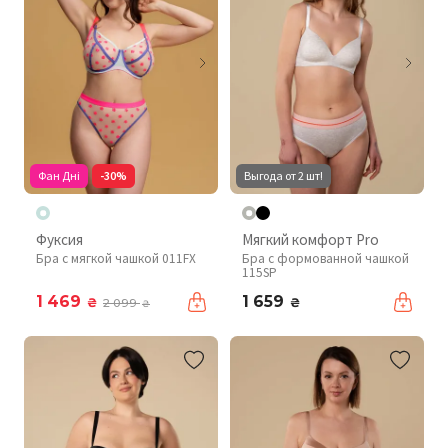
Фан Дні
-30%
Выгода от 2 шт!
Фуксия
Мягкий комфорт Pro
Бра с мягкой чашкой 011FX
Бра с формованной чашкой
115SP
1 469
1 659
₴
₴
2 099
₴