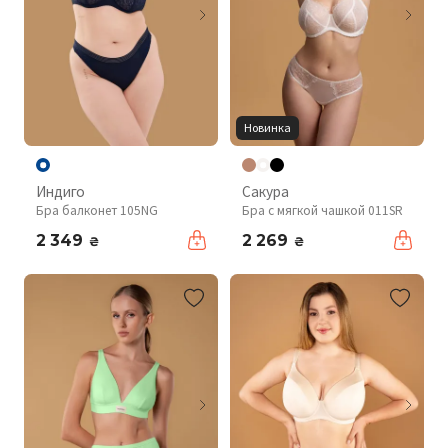
Новинка
Индиго
Сакура
Бра балконет 105NG
Бра с мягкой чашкой 011SR
2 349
2 269
₴
₴