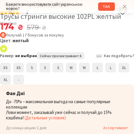
Бажаєте використовувати сайт українською
РАЗМЕР: S
ОБХВАТ БЕДЕР: 95СМ
ТАК
мовою?
5
Трусы стринги высокие 102PL желтый
Игривки
174
₴
579
₴
Получай
17
бонусов
за покупку
Цвет:
желтый
Размер:
не выбран
Как подобрать?
Сейчас просматривают 6
XS
XS
S
S
S
M
M
L
L
XL
XL
-
Фан Дні
До -70% – максимальная выгода на самые популярные
коллекции
Лови момент, заказывай уже сейчас и получай до 15%
кэшбека!
(Детальные условия)
До конца акции 2 дня
Ассортимент