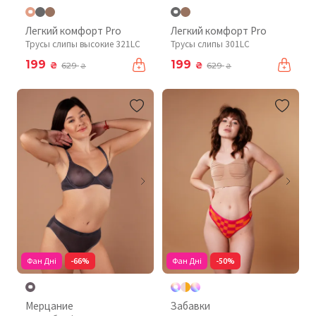
Легкий комфорт Pro
Легкий комфорт Pro
Трусы слипы высокие 321LC
Трусы слипы 301LC
199
199
₴
₴
629
629
₴
₴
Фан Дні
-66%
Фан Дні
-50%
Мерцание
Забавки