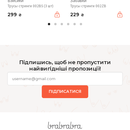
Бэйсики
Забавки
Трусы стринги 002BS (3 шт)
Трусы стринги 002ZB
299
229
₴
₴
Підпишись, щоб не пропустити
найвигідніші пропозиції!
ПІДПИСАТИСЯ