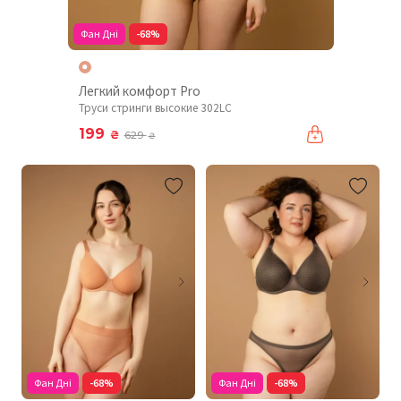
Фан Дні
-68%
Легкий комфорт Pro
Труси стринги высокие 302LC
199
₴
629
₴
Фан Дні
-68%
Фан Дні
-68%