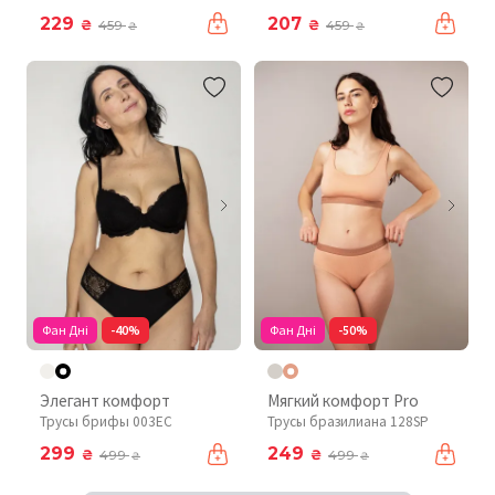
229
207
₴
₴
459
459
₴
₴
Фан Дні
-40%
Фан Дні
-50%
Элегант комфорт
Мягкий комфорт Pro
Трусы брифы 003EC
Трусы бразилиана 128SP
299
249
₴
₴
499
499
₴
₴