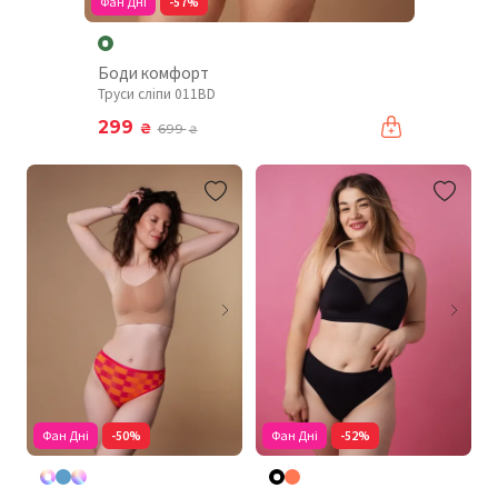
Фан Дні
-57%
Боди комфорт
Труси сліпи 011BD
299
₴
699
₴
Фан Дні
-50%
Фан Дні
-52%