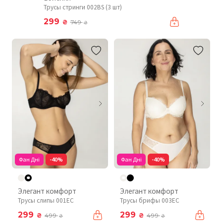
Трусы стринги 002BS (3 шт)
299
₴
749
₴
Фан Дні
-40%
Фан Дні
-40%
Элегант комфорт
Элегант комфорт
Трусы слипы 001EC
Трусы брифы 003EC
299
299
₴
₴
499
499
₴
₴