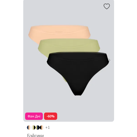
Фан Дні
-60%
+1
Бэйсики