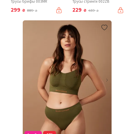
Трусы брифы 003MR
Трусы стринги 002ZB
299
229
₴
₴
889
459
₴
₴