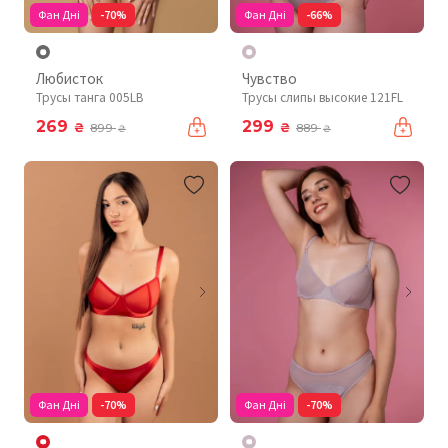
Фан Дні
-70%
Фан Дні
-66%
Любисток
Чувство
Трусы танга 005LB
Трусы слипы высокие 121FL
269
299
₴
₴
899
889
₴
₴
Фан Дні
-70%
Фан Дні
-70%