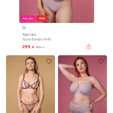
Фан Дні
-66%
Чувство
Трусы брифы 004FL
299
₴
889
₴