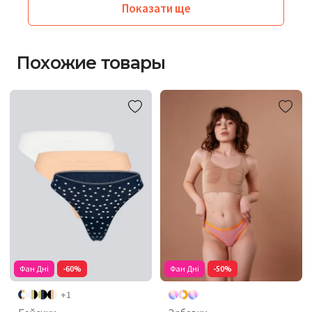
Показати ще
Похожие товары
Фан Дні
-60%
Фан Дні
-50%
+1