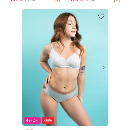
₴
₴
Фан Дні
-50%