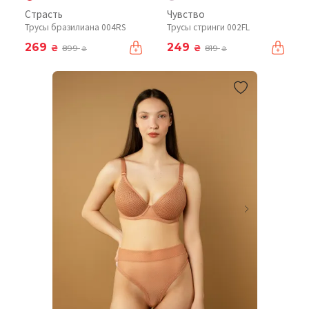
Страсть
Чувство
Трусы бразилиана 004RS
Трусы стринги 002FL
269
249
₴
₴
899
819
₴
₴