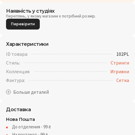
Наявність у студіях
Переглянь, у якому магазині є потрібний розмір.
Перевірити
Характеристики
ID товара:
102PL
Стиль:
Стринги
Коллекция:
Игривки
Фактура:
Cетка
Доставка
Нова Пошта
До отделения - 99
₴
На почтомат - 99
₴