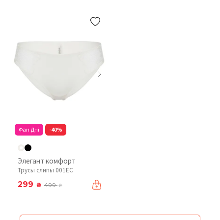
Фан Дні
-40%
Элегант комфорт
Трусы слипы 001EC
299
₴
499
₴