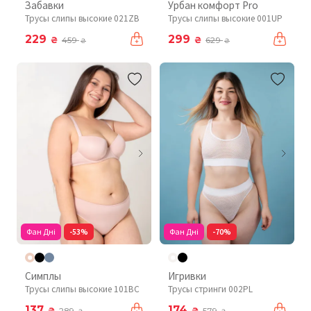
Забавки
Урбан комфорт Pro
Трусы слипы высокие 021ZB
Трусы слипы высокие 001UP
229
299
₴
₴
459
629
₴
₴
Фан Дні
-53%
Фан Дні
-70%
Симплы
Игривки
Трусы слипы высокие 101BC
Трусы стринги 002PL
137
174
₴
₴
289
579