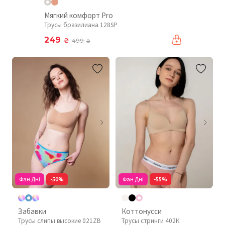
Мягкий комфорт Pro
Трусы бразилиана 128SP
249
₴
499
₴
Фан Дні
-50%
Фан Дні
-55%
Забавки
Коттонусси
Трусы слипы высокие 021ZB
Трусы стринги 402К