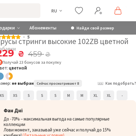
RU
одарки
Абонементы
Найди свой размер
5
Трусы стринги высокие 102ZB цветной
абавки
229
₴
459
₴
Получай
23
бонусов
за покупку
вет:
цветной
азмер:
не выбран
Как подобрать?
Сейчас просматривают 8
XS
XS
S
S
S
M
M
XL
XL
-
Фан Дні
До -70% – максимальная выгода на самые популярные
коллекции
Лови момент, заказывай уже сейчас и получай до 15%
кэшбека!
(Детальные условия)