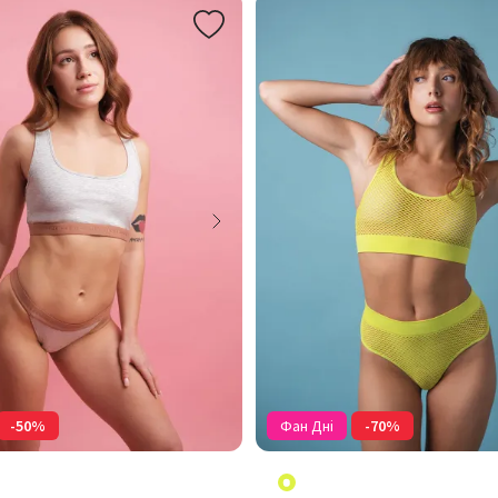
-50%
Фан Дні
-70%