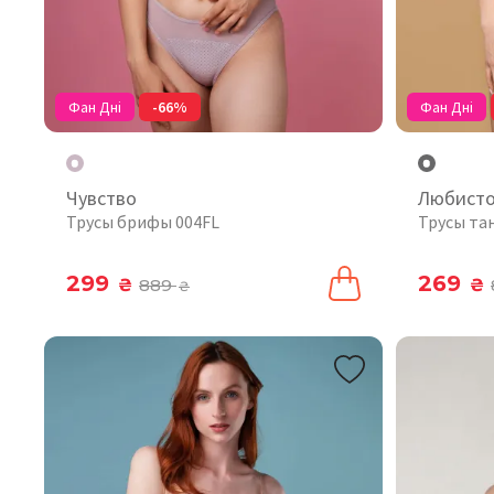
Фан Дні
-66%
Фан Дні
Чувство
Любист
Трусы брифы 004FL
Трусы та
299
269
₴
889
₴
₴