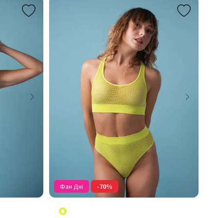
Фан Дні
-70%