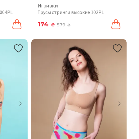
Игривки
 004PL
Трусы стринги высокие 102PL
174
₴
579
₴