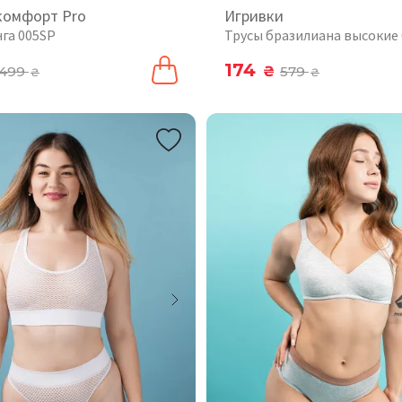
комфорт Pro
Игривки
нга 005SP
Трусы бразилиана высокие
174
499
₴
579
₴
₴