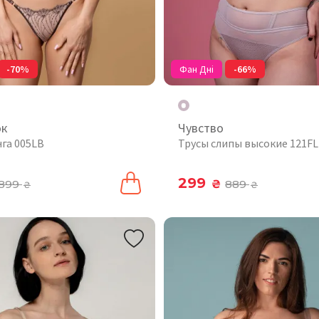
-70%
Фан Дні
-66%
ок
Чувство
нга 005LB
Трусы слипы высокие 121FL
299
899
₴
889
₴
₴