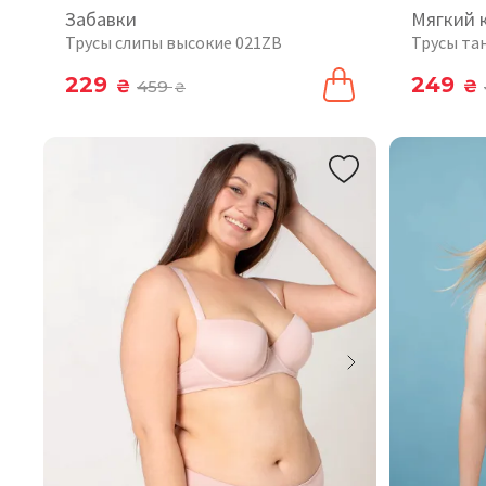
Забавки
Мягкий 
Трусы слипы высокие 021ZB
Трусы та
229
249
₴
459
₴
₴