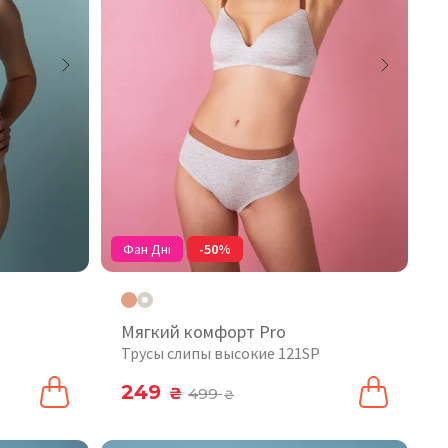
Фан Дні
-50%
Мягкий комфорт Pro
Трусы слипы высокие 121SP
249
₴
499
₴