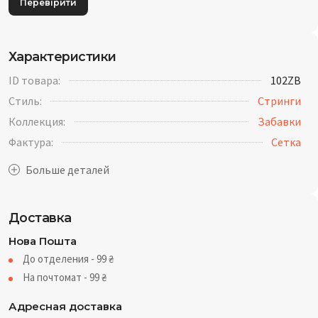
Перевірити
Характеристики
ID товара:
102ZB
Стиль:
Стринги
Коллекция:
Забавки
Фактура:
Cетка
Доставка
Нова Пошта
До отделения - 99
₴
На почтомат - 99
₴
Адресная доставка