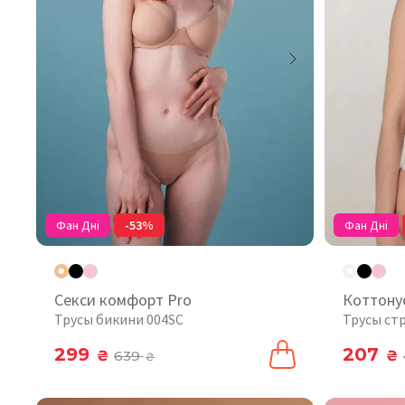
Фан Дні
-53%
Фан Дні
Секси комфорт Pro
Коттону
Трусы бикини 004SC
Трусы ст
299
207
₴
639
₴
₴