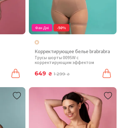
Фан Дні
-50%
Корректирующее белье brabrabra
Трусы шорты 009SW с
корректирующим эффектом
649
₴
1 299
₴