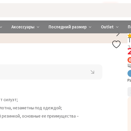
Бажаєте використовувати сайт українською мовою?
ТАК
abrabra ❤️ Киев и Украина
Аксессуары
Последний размер
Outlet
П
З
Ц
Р
т силуэт;
лотна, незаметны под одеждой;
й резинкой, основные ее преимущества –