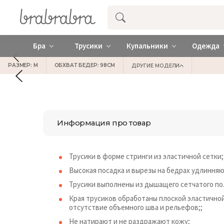
Купить нижнее женское белье ❤️ br
Бра
Трусики
Купальники
Одежда
РАЗМЕР: M
ОБХВАТ БЕДЕР: 98СМ
ДРУГИЕ МОДЕЛИ
Информация про товар
Трусики в форме стринги из эластичной сетки;
Высокая посадка и вырезы на бедрах удлинняю
Трусики выполнены из дышащего сетчатого по
Края трусиков обработаны плоской эластично
отсутствие объемного шва и рельефов;;
Не натирают и не раздражают кожу;