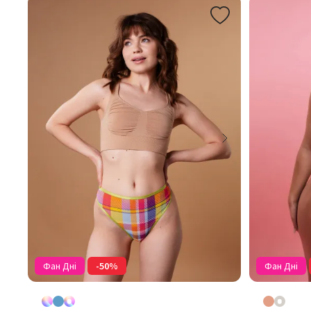
Фан Дні
-50%
Фан Дні