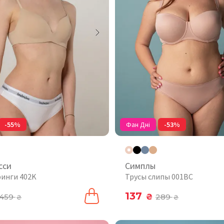
-55%
Фан Дні
-53%
сси
Симплы
ринги 402K
Трусы слипы 001BC
137
459
₴
289
₴
₴