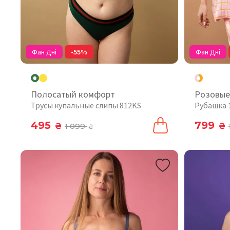
Фан Дні
-55%
Фан Дні
Полосатый комфорт
Розовые
Трусы купальные слипы 812KS
Рубашка 
495
799
₴
1 099
₴
₴