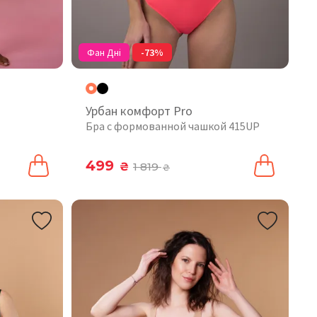
Фан Дні
-73%
Урбан комфорт Pro
Бра с формованной чашкой 415UP
499
₴
1 819
₴