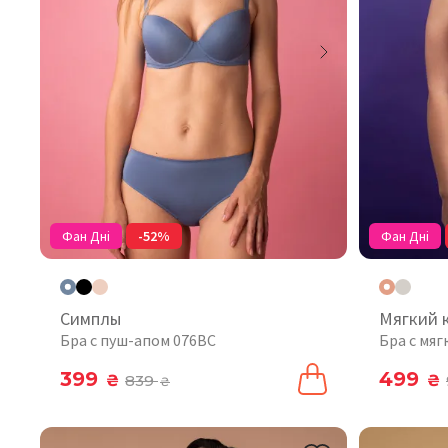
Фан Дні
-52%
Фан Дні
Симплы
Мягкий 
Бра с пуш-апом 076BC
Бра с мя
399
499
₴
839
₴
₴