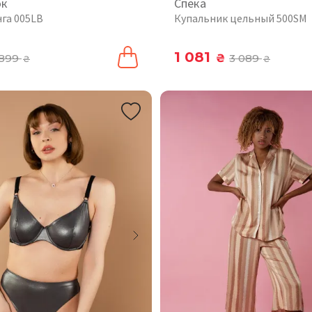
ок
Спека
нга 005LB
Купальник цельный 500SM
1 081
899
₴
3 089
₴
₴