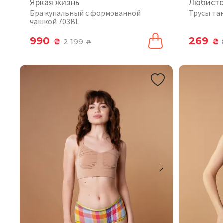
Яркая жизнь
Любист
Бра купальный с формованной
Трусы та
чашкой 703BL
990
269
₴
2 199
₴
₴