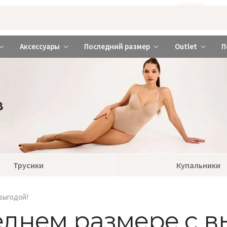
Бажаєте використовувати сайт українською мовою?
ТАК
abrabra ❤️ Киев и Украина
Аксессуары
Последний размер
Outlet
П
Трусики
Купальники
выгодой!
днем размере с в