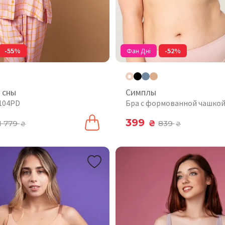
-55%
Фан Дні
-52%
 сны
Симплы
104PD
Бра с формованной чашкой
399
1 779
₴
839
₴
₴