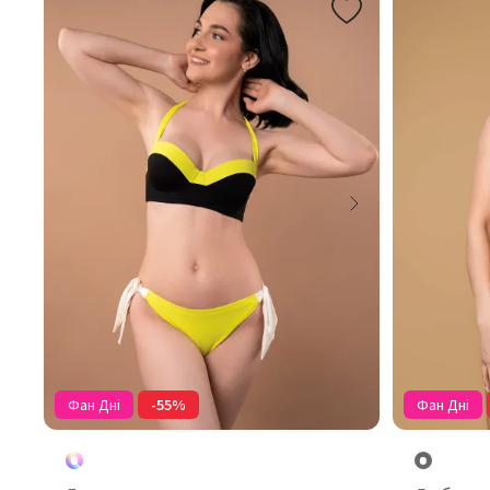
Фан Дні
-55%
Фан Дні