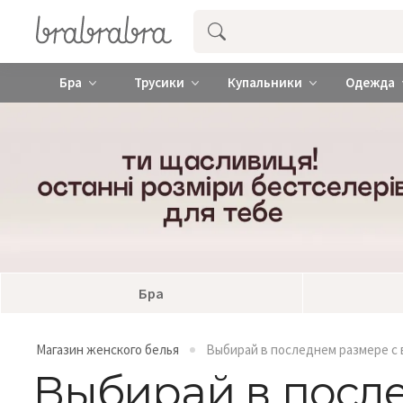
Купить нижнее женское белье ❤️ br
Бра
Трусики
Купальники
Одежда
Бра
Магазин женского белья
Выбирай в последнем размере с 
Выбирай в после