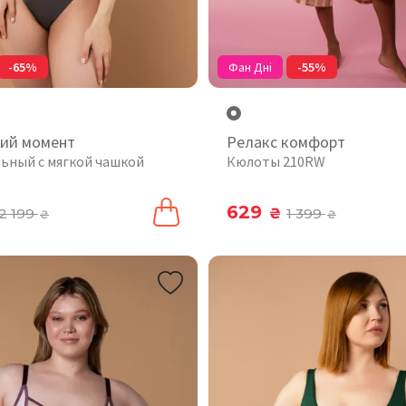
-65%
Фан Дні
-55%
ий момент
Релакс комфорт
льный с мягкой чашкой
Кюлоты 210RW
629
2 199
₴
1 399
₴
₴