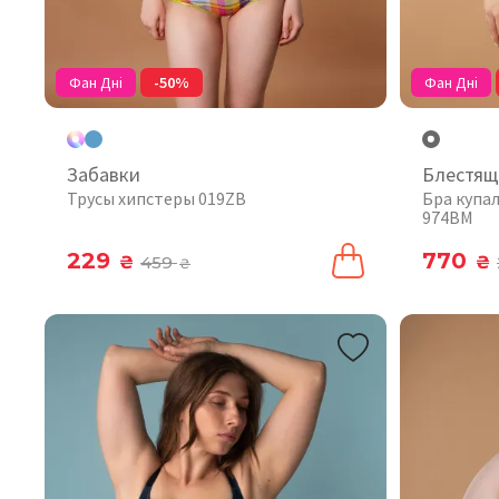
Фан Дні
-50%
Фан Дні
Забавки
Блестящ
Трусы хипстеры 019ZB
Бра купа
974BM
229
770
₴
459
₴
₴