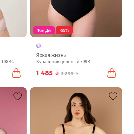
Фан Дні
-55%
Яркая жизнь
 108BC
Купальник цельный 709BL
1 485
₴
3 299
₴