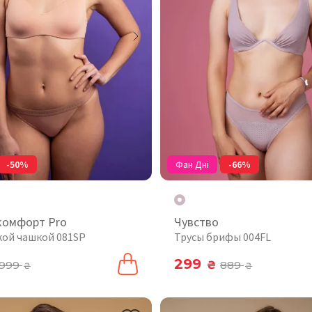
-50%
Фан Дні
-66%
комфорт Pro
Чувство
гкой чашкой 081SP
Трусы брифы 004FL
299
999
₴
889
₴
₴