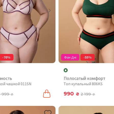
-70%
Фан Дні
-55%
нность
Полосатый комфорт
гкой чашкой 011SN
Топ купальный 806KS
990
1 999
₴
2 199
₴
₴