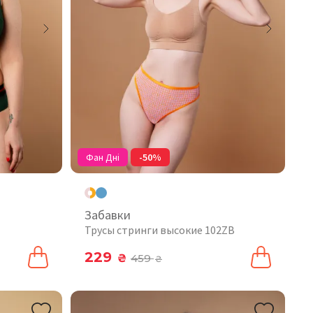
Фан Дні
-50%
Забавки
Трусы стринги высокие 102ZB
229
₴
459
₴