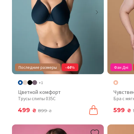
Последние размеры
-44%
Фан Дні
+1
Цветной комфорт
Чувстве
Трусы слипы 035C
Бра с мя
499
599
₴
899
₴
₴