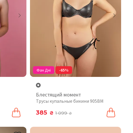
Фан Дні
-65%
Блестящий момент
Трусы купальные бикини 905BM
385
₴
1 099
₴