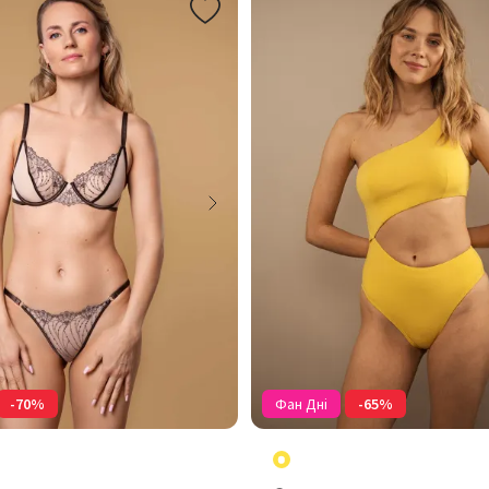
-70%
Фан Дні
-65%