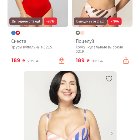
Выгоднее от 2 ед!
-76%
Выгоднее от 2 ед!
-79%
Сиеста
Поцелуй
Трусы купальные 321S
Трусы купальные высокие
021K
189
189
₴
₴
799
899
₴
₴