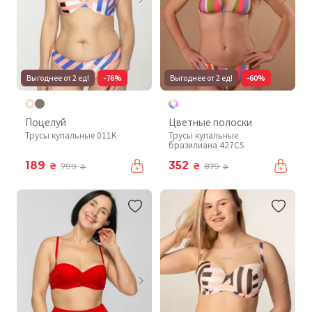
Выгоднее от 2 ед!
-76%
Выгоднее от 2 ед!
-60%
Поцелуй
Цветные полоски
Трусы купальные 011K
Трусы купальные
бразилиана 427CS
189
352
₴
₴
799
879
₴
₴