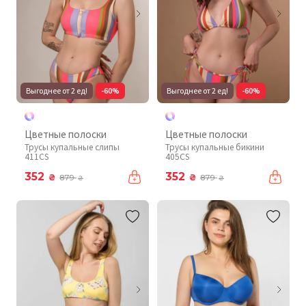
Выгоднее от 2 ед!
-60%
Выгоднее от 2 ед!
-60%
Цветные полоски
Цветные полоски
Трусы купальные слипы
Трусы купальные бикини
411CS
405CS
352
352
₴
₴
879
879
₴
₴