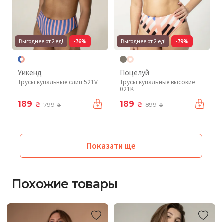
Выгоднее от 2 ед!
-76%
Выгоднее от 2 ед!
-79%
Уикенд
Поцелуй
Трусы купальные слип 521V
Трусы купальные высокие
021K
189
189
₴
₴
799
899
₴
₴
Показати ще
Похожие товары