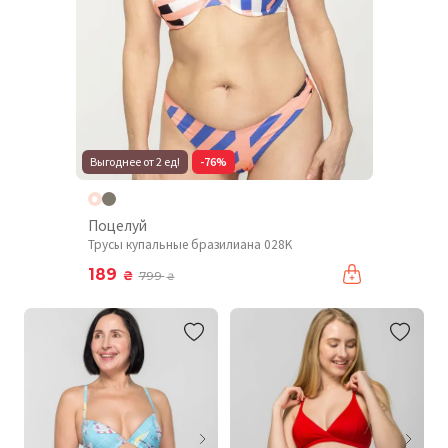
Выгоднее от 2 ед!
-76%
Поцелуй
Трусы купальные бразилиана 028K
189
₴
799
₴