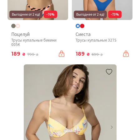
Выгоднее от 2 ед!
-76%
Выгоднее от 2 ед!
-73%
Поцелуй
Сиеста
Трусы купальные бикини
Трусы купальные 327S
005K
189
189
₴
₴
799
699
₴
₴