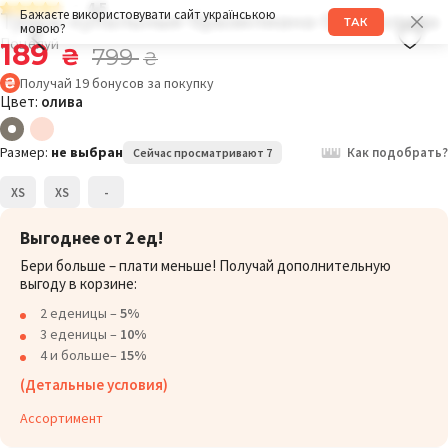
4.5
Трусы купальные бразилиана 028K олива
Бажаєте використовувати сайт українською
ТАК
мовою?
Поцелуй
189
₴
799
₴
Получай
19
бонусов
за покупку
Цвет:
олива
Размер:
не выбран
Как подобрать?
Сейчас просматривают 7
XS
XS
-
Выгоднее от 2 ед!
Бери больше – плати меньше! Получай дополнительную
выгоду в корзине:
2 еденицы –
5%
3 еденицы –
10%
4 и больше–
15%
(Детальные условия)
Ассортимент