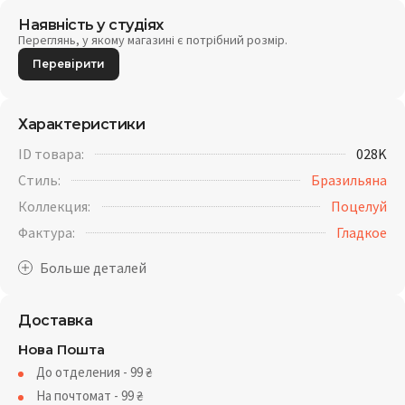
Наявність у студіях
Переглянь, у якому магазині є потрібний розмір.
Перевірити
Характеристики
ID товара:
028K
Стиль:
Бразильяна
Коллекция:
Поцелуй
Фактура:
Гладкое
Доставка
Нова Пошта
До отделения - 99
₴
На почтомат - 99
₴