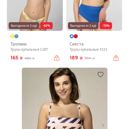
Выгоднее от 2 ед!
-63%
Выгоднее от 2 ед!
-76%
Тропики
Сиеста
Трусы купальные 128T
Трусы купальные 321S
165
189
₴
₴
450
799
₴
₴