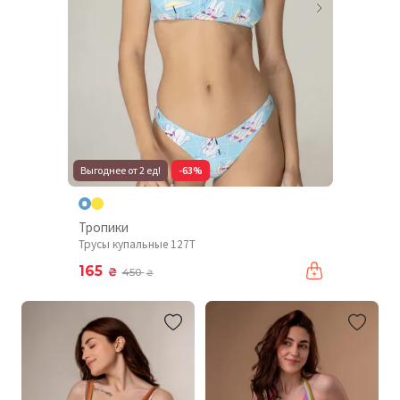
Выгоднее от 2 ед!
-63%
Тропики
Трусы купальные 127T
165
₴
450
₴