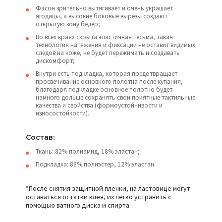
Фасон зрительно вытягивает и очень украшает
ягодицы, а высокие боковые вырезы создают
открытую зону бедер;
Во всех краях скрыта эластичная тесьма, такая
технология натяжения и фиксации не оставит видимых
следов на коже, не будет пережимать и создавать
дискомфорт;
Внутри есть подкладка, которая предотвращает
просвечивание основного полотна после купания,
благодаря подкладке основное полотно будет
намного дольше сохранять свои приятные тактильные
качества и свойства (формоустойчивости и
износостойкости).
Состав:
Ткань: 82% полиамид, 18% эластан;
Подкладка: 88% полиэстер, 12% эластан.
*После снятия защитной пленки, на ластовице могут
оставаться остатки клея, их легко устранить с
помощью ватного диска и спирта.