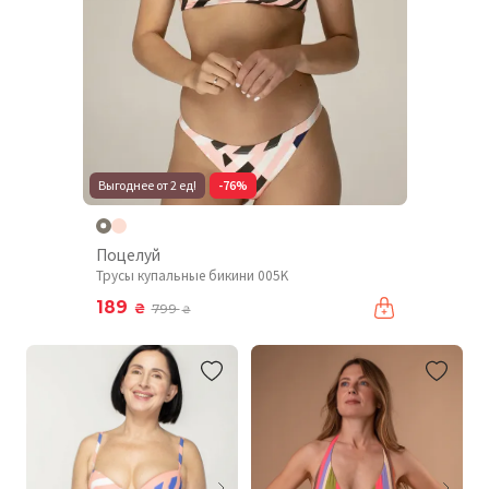
Выгоднее от 2 ед!
-76%
Поцелуй
Трусы купальные бикини 005K
189
₴
799
₴