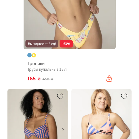
Выгоднее от 2 ед!
-63%
Тропики
Трусы купальные 127T
165
₴
450
₴