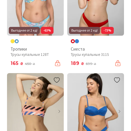
Выгоднее от 2 ед!
-63%
Выгоднее от 2 ед!
-73%
Тропики
Сиеста
Трусы купальные 128T
Трусы купальные 311S
165
189
₴
₴
450
699
₴
₴