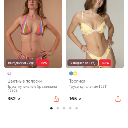
Выгоднее от 2 ед!
-60%
Выгоднее от 2 ед!
-63%
Цветные полоски
Тропики
Трусы купальные бразилиана
Трусы купальные 127T
427CS
352
165
₴
₴