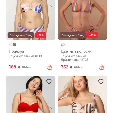
Выгоднее от 2 ед!
-76%
Выгоднее от 2 ед!
-60%
Поцелуй
Цветные полоски
Трусы купальные 011K
Трусы купальные
бразилиана 427CS
189
352
₴
₴
799
879
₴
₴