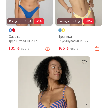
Выгоднее от 2 ед!
-73%
Выгоднее от 2 ед!
-63%
Сиеста
Тропики
Трусы купальные 327S
Трусы купальные 127T
189
165
₴
₴
699
450
₴
₴