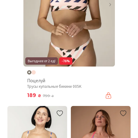
Выгоднее от 2 ед!
-76%
Поцелуй
Трусы купальные бикини 005K
189
₴
799
₴