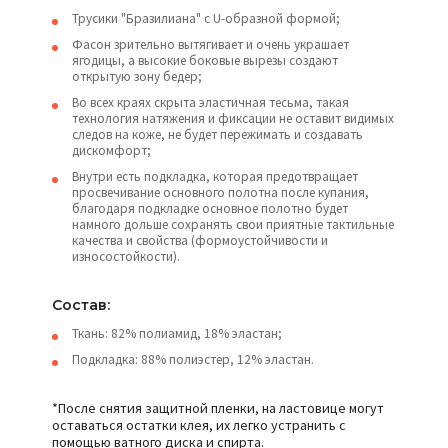
Трусики "Бразилиана" с U-образной формой;
Фасон зрительно вытягивает и очень украшает
ягодицы, а высокие боковые вырезы создают
открытую зону бедер;
Во всех краях скрыта эластичная тесьма, такая
технология натяжения и фиксации не оставит видимых
следов на коже, не будет пережимать и создавать
дискомфорт;
Внутри есть подкладка, которая предотвращает
просвечивание основного полотна после купания,
благодаря подкладке основное полотно будет
намного дольше сохранять свои приятные тактильные
качества и свойства (формоустойчивости и
износостойкости).
Состав:
Ткань: 82% полиамид, 18% эластан;
Подкладка: 88% полиэстер, 12% эластан.
*После снятия защитной пленки, на ластовице могут
оставаться остатки клея, их легко устранить с
помощью ватного диска и спирта.