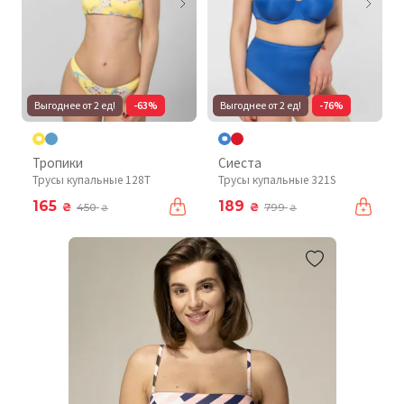
Выгоднее от 2 ед!
-63%
Выгоднее от 2 ед!
-76%
Тропики
Сиеста
Трусы купальные 128T
Трусы купальные 321S
165
189
₴
₴
450
799
₴
₴