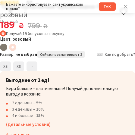
4.7
Трусы купальные бразилиана 028K
Бажаєте використовувати сайт українською
ТАК
мовою?
розовый
Поцелуй
189
₴
799
₴
Получай
19
бонусов
за покупку
Цвет:
розовый
Размер:
не выбран
Как подобрать?
Сейчас просматривают 2
XS
XS
-
Выгоднее от 2 ед!
Бери больше – плати меньше! Получай дополнительную
выгоду в корзине:
2 еденицы –
5%
3 еденицы –
10%
4 и больше–
15%
(Детальные условия)
Ассортимент