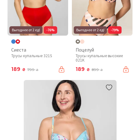
Выгоднее от 2 ед!
-76%
Выгоднее от 2 ед!
-79%
Сиеста
Поцелуй
Трусы купальные 321S
Трусы купальные высокие
021K
189
189
₴
₴
799
899
₴
₴