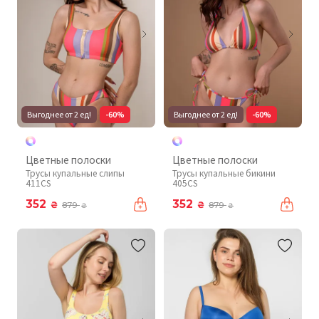
Выгоднее от 2 ед!
-60%
Выгоднее от 2 ед!
-60%
Цветные полоски
Цветные полоски
Трусы купальные слипы
Трусы купальные бикини
411CS
405CS
352
352
₴
₴
879
879
₴
₴