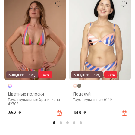
Выгоднее от 2 ед!
-60%
Выгоднее от 2 ед!
-76%
Цветные полоски
Поцелуй
Трусы купальные бразилиана
Трусы купальные 011K
427CS
352
189
₴
₴