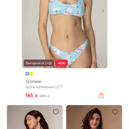
Выгоднее от 2 ед!
-63%
Тропики
Трусы купальные 127T
165
₴
450
₴