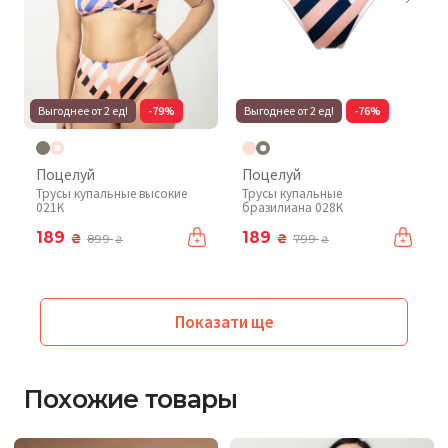
Выгоднее от 2 ед!
-79%
Выгоднее от 2 ед!
-76%
Поцелуй
Поцелуй
Трусы купальные высокие
Трусы купальные
021K
бразилиана 028K
189
189
₴
₴
899
799
₴
₴
Показати ще
Похожие товары