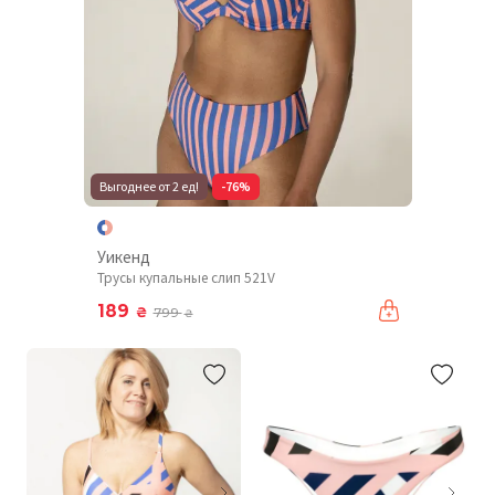
Выгоднее от 2 ед!
-76%
Уикенд
Трусы купальные слип 521V
189
₴
799
₴