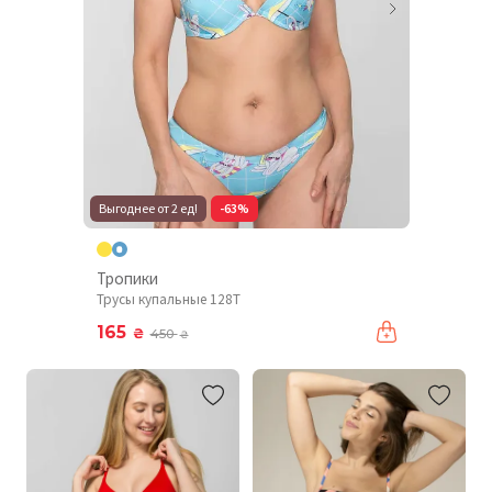
Выгоднее от 2 ед!
-63%
Тропики
Трусы купальные 128T
165
₴
450
₴