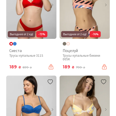
Выгоднее от 2 ед!
-73%
Выгоднее от 2 ед!
-76%
Сиеста
Поцелуй
Трусы купальные 311S
Трусы купальные бикини
005K
189
189
₴
₴
699
799
₴
₴