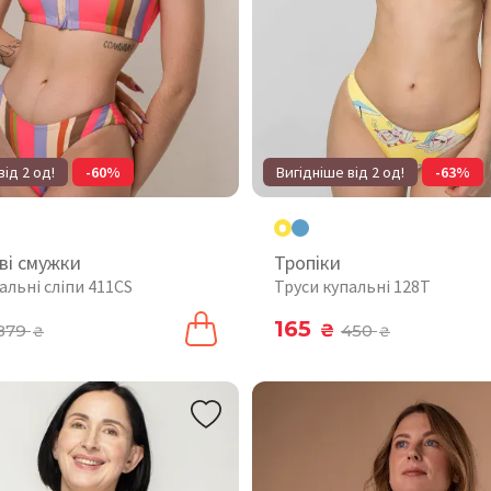
від 2 од!
-60%
Вигідніше від 2 од!
-63%
ві смужки
Тропіки
альні сліпи 411CS
Труси купальні 128T
165
879
₴
450
₴
₴