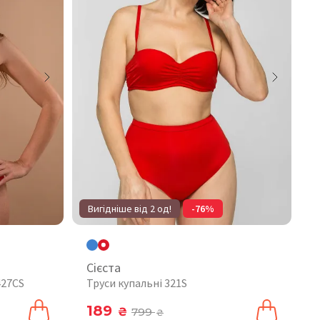
Вигідніше від 2 од!
-76%
Сієста
427CS
Труси купальні 321S
189
₴
799
₴