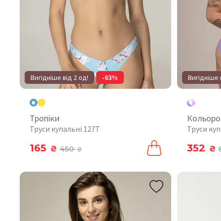
Вигідніше від 2 од!
-63%
Вигідніше 
Тропіки
Кольоро
Труси купальні 127T
Труси куп
165
352
₴
450
₴
₴