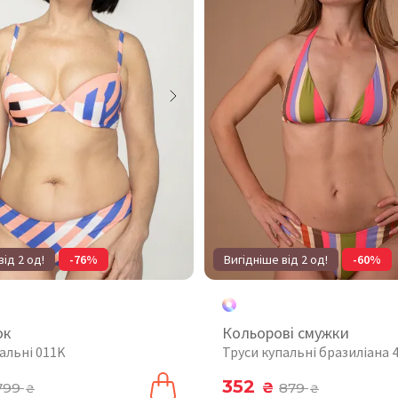
від 2 од!
-76%
Вигідніше від 2 од!
-60%
ок
Кольорові смужки
альні 011K
Труси купальні бразиліана 
352
799
₴
879
₴
₴