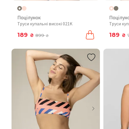
Поцілунок
Поцілун
Труси купальні високі 021K
Труси куп
189
189
₴
899
₴
₴