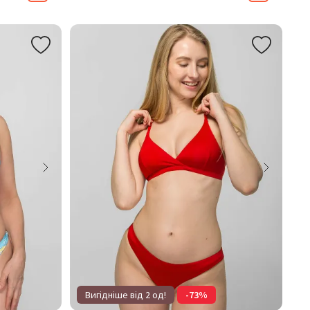
Вигідніше від 2 од!
-73%