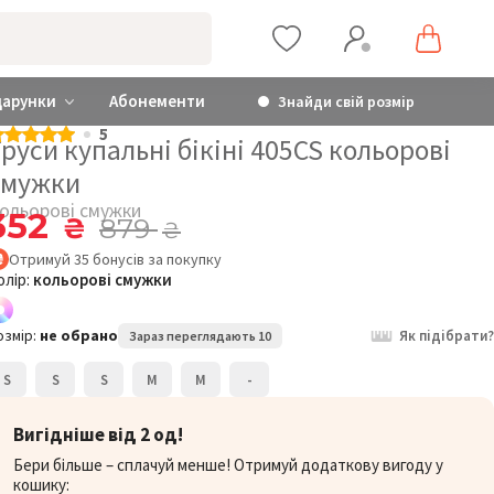
дарунки
Абонементи
Знайди свій розмір
5
руси купальні бікіні 405CS кольорові
смужки
ольорові смужки
352
₴
879
₴
Отримуй
35
бонусів
за покупку
олір:
кольорові смужки
озмір:
не обрано
Як підібрати?
Зараз переглядають 10
S
S
S
M
M
-
Вигідніше від 2 од!
Бери більше – сплачуй менше! Отримуй додаткову вигоду у
кошику: