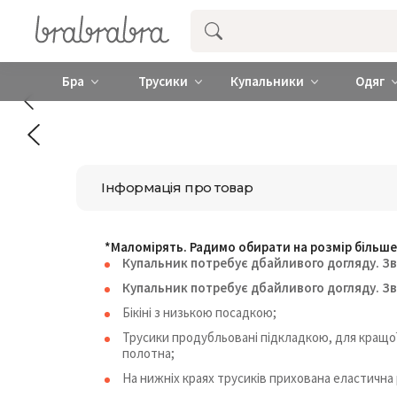
Купити нижню жіночу білизну ❤️ brab
Бра
Трусики
Купальники
Одяг
Інформація про товар
*Маломірять. Радимо обирати на розмір більше
Купальник потребує дбайливого догляду. Зв
Купальник потребує дбайливого догляду. Зв
Бікіні з низькою посадкою;
Трусики продубльовані підкладкою, для кращої 
полотна;
На нижніх краях трусиків прихована еластична 