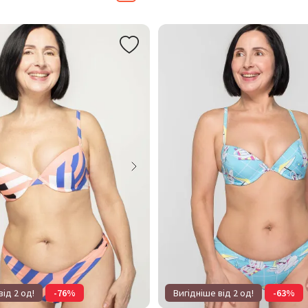
від 2 од!
-76%
Вигідніше від 2 од!
-63%