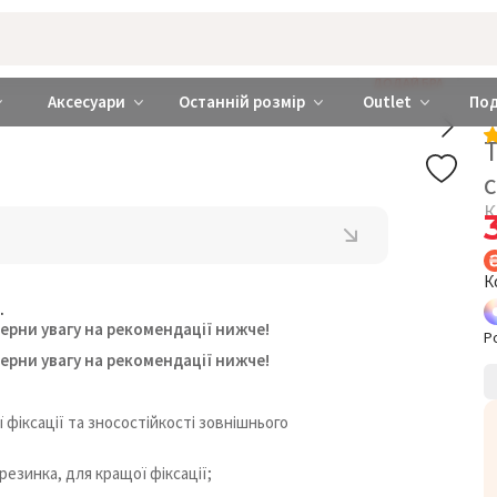
rabra ❤️ Київ та Україна
ДОДАЙ БРА
Аксесуари
Останній розмір
Outlet
По
Т
К
К
.
ерни увагу на рекомендації нижче!
Р
ерни увагу на рекомендації нижче!
фіксації та зносостійкості зовнішнього
резинка, для кращої фіксації;