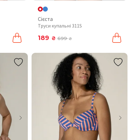
Сієста
Труси купальні 311S
189
₴
699
₴