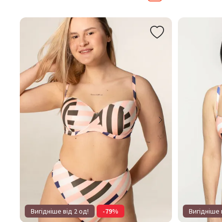
Вигідніше від 2 од!
-79%
Вигідніше 