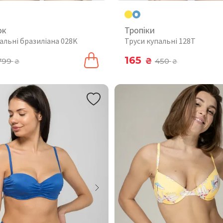
ок
Тропіки
альні бразиліана 028K
Труси купальні 128T
165
799
₴
450
₴
₴