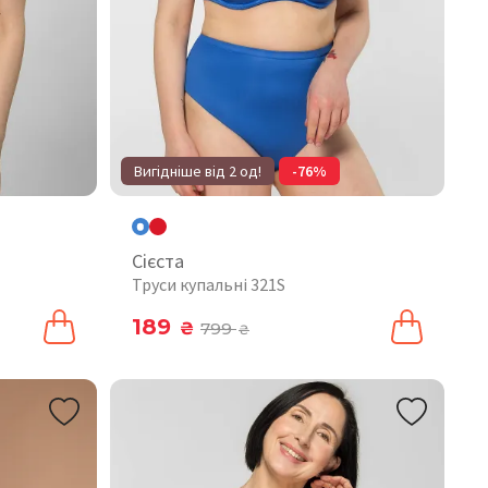
Вигідніше від 2 од!
-76%
Сієста
Труси купальні 321S
189
₴
799
₴