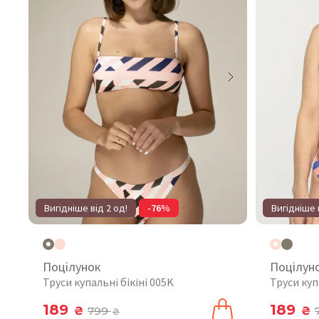
Вигідніше від 2 од!
-76%
Вигідніше 
Поцілунок
Поцілун
Труси купальні бікіні 005K
Труси куп
189
189
₴
799
₴
₴