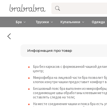
Купить нижнее женское белье ❤️ br
Бра
Трусики
Купальники
Одежда
Информация про товар
Бра без каркасов с формованной чашкой делае
центр;
Микрофибра на лицевой части бра позволит б
хлопок изнутри чашки предоставит комфорт в
Бесшовный пояс бра выполнен из микрофибры, в
соединяющие швы обработаны клеевым методом
оставлять следов на теле;
На месте соединения чашки и пояса бра есть у