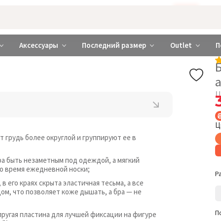
Бажаєте використовувати сайт українською мовою?
ТАК
abrabra ❤️ Киев и Украина
Аксессуары
Последний размер
Outlet
П
Ц
Ц
т грудь более округлой и группируют ее в
ра быть незаметным под одеждой, а мягкий
о время ежедневной носки;
Р
 его краях скрыта эластичная тесьма, а все
, что позволяет коже дышать, а бра — не
П
пругая пластина для лучшей фиксации на фигуре