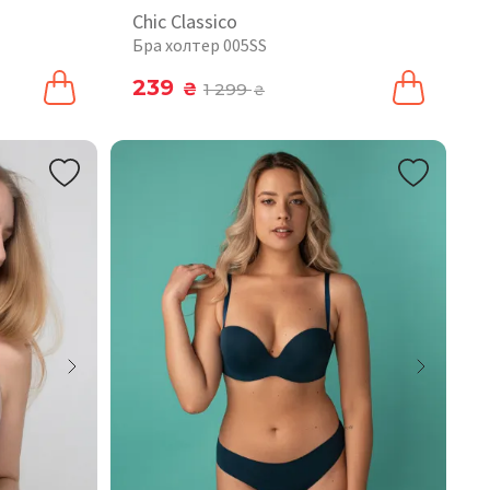
Chic Classico
Бра холтер 005SS
239
₴
1 299
₴