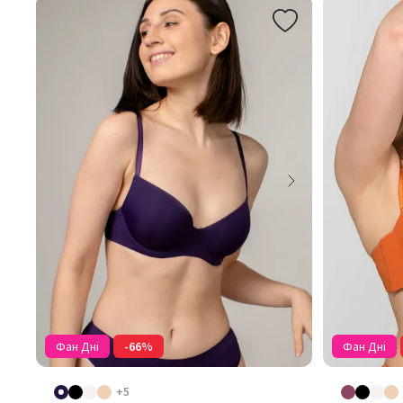
Фан Дні
-66%
Фан Дні
+5