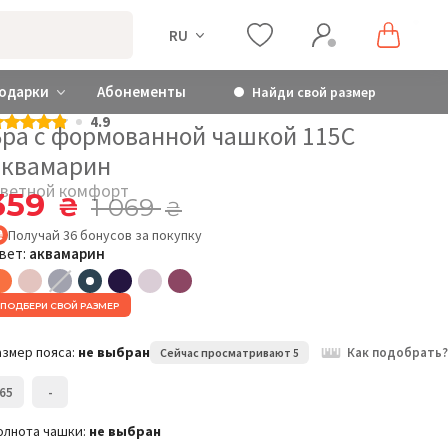
RU
одарки
Абонементы
Найди свой размер
4.9
Бра с формованной чашкой 115C
аквамарин
ветной комфорт
359
₴
1 069
₴
Получай
36
бонусов
за покупку
вет:
аквамарин
ПОДБЕРИ СВОЙ РАЗМЕР
азмер пояса:
не выбран
Как подобрать?
Сейчас просматривают 5
65
-
олнота чашки:
не выбран