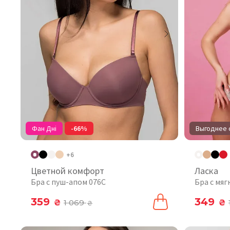
Фан Дні
-66%
Выгоднее о
+6
Цветной комфорт
Ласка
Бра с пуш-апом 076C
Бра с мяг
359
349
₴
1 069
₴
₴