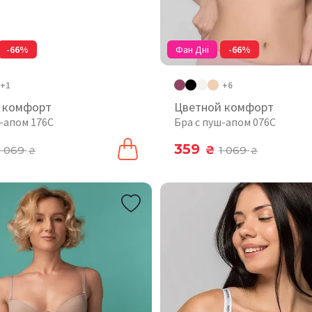
-66%
Фан Дні
-66%
+1
+6
 комфорт
Цветной комфорт
ш-апом 176C
Бра с пуш-апом 076C
359
1 069
₴
1 069
₴
₴