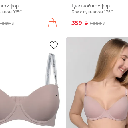
 комфорт
Цветной комфорт
ш-апом 025C
Бра с пуш-апом 176C
359
1 069
₴
1 069
₴
₴