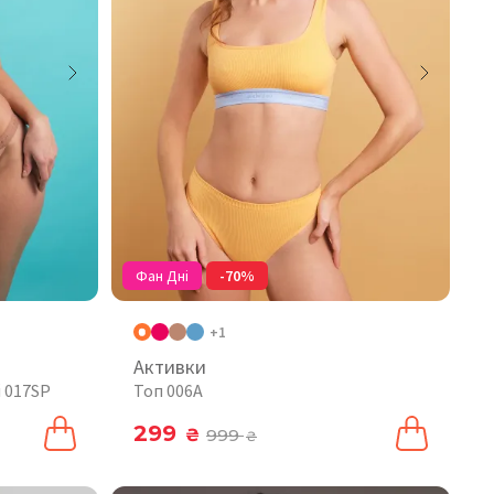
Фан Дні
-70%
+1
Активки
 017SP
Топ 006A
299
₴
999
₴