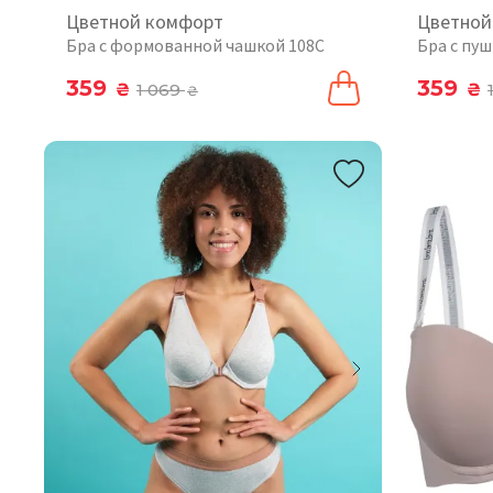
Цветной комфорт
Цветной
Бра с формованной чашкой 108C
Бра с пу
359
359
₴
1 069
₴
₴