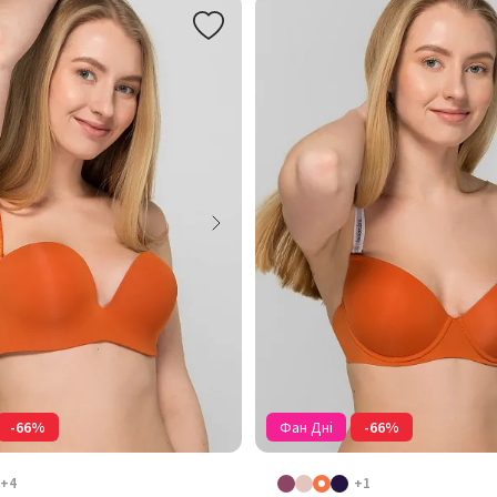
-66%
Фан Дні
-66%
+4
+1