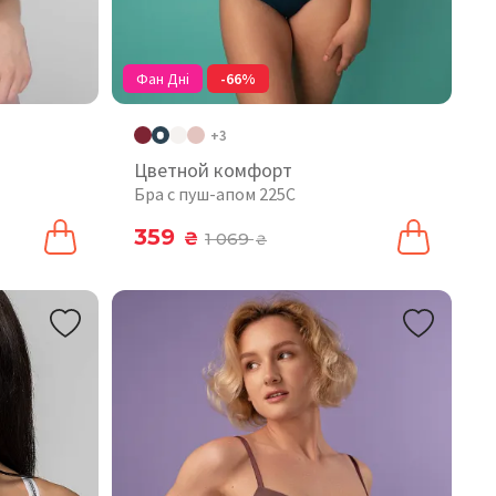
Фан Дні
-66%
+3
Цветной комфорт
Бра с пуш-апом 225C
359
₴
1 069
₴