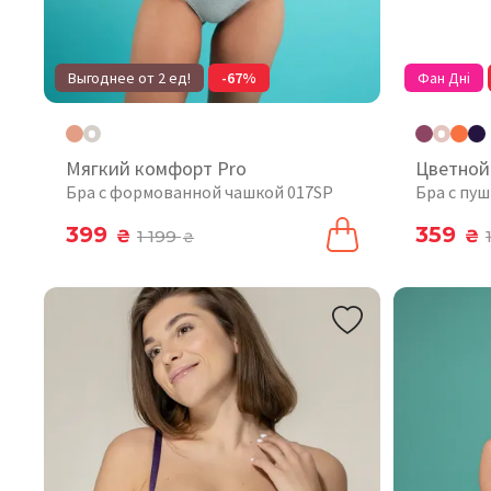
Выгоднее от 2 ед!
-67%
Фан Дні
Мягкий комфорт Pro
Цветной
Бра с формованной чашкой 017SP
Бра с пу
399
359
₴
1 199
₴
₴