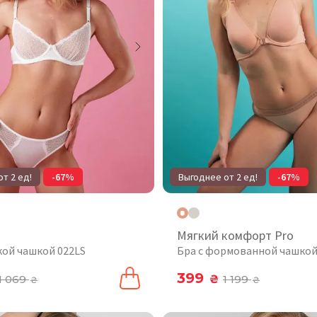
т 2 ед!
-67%
Выгоднее от 2 ед!
-67%
Мягкий комфорт Pro
кой чашкой 022LS
Бра с формованной чашкой
399
1 069
₴
1 199
₴
₴