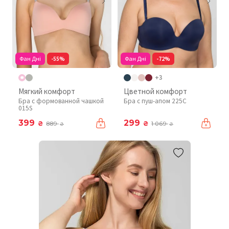
Фан Дні
-55%
Фан Дні
-72%
+3
Мягкий комфорт
Цветной комфорт
Бра с формованной чашкой
Бра с пуш-апом 225C
015S
399
299
₴
₴
889
1 069
₴
₴