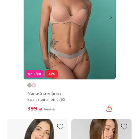
Фан Дні
-47%
Мягкий комфорт
Бра с пуш-апом 076S
399
₴
749
₴