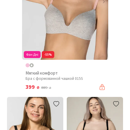
Фан Дні
-55%
Мягкий комфорт
Бра с формованной чашкой 015S
399
₴
889
₴