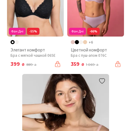
Фан Дні
-55%
Фан Дні
-66%
+6
Элегант комфорт
Цветной комфорт
Бра с мягкой чашкой 065E
Бра с пуш-апом 076C
399
359
₴
₴
889
1 069
₴
₴