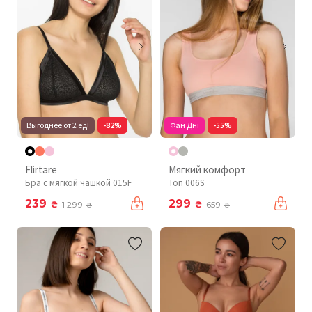
Выгоднее от 2 ед!
-82%
Фан Дні
-55%
Flirtare
Мягкий комфорт
Бра с мягкой чашкой 015F
Топ 006S
239
299
₴
₴
1 299
659
₴
₴