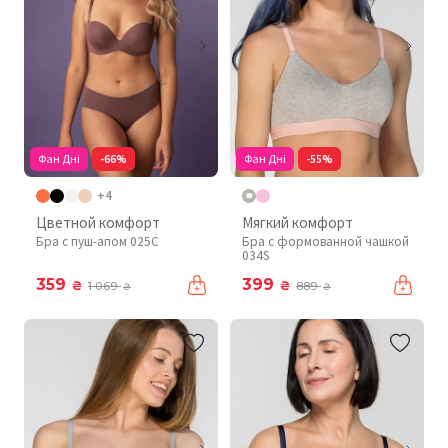
Фан Дні
-66%
Фан Дні
-55%
+4
Цветной комфорт
Мягкий комфорт
Бра с пуш-апом 025C
Бра с формованной чашкой
034S
359
399
₴
₴
1 069
889
₴
₴