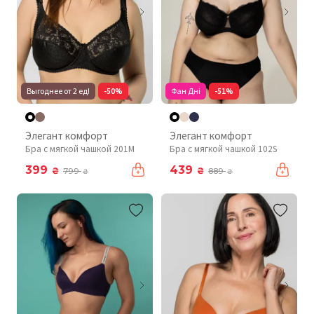
Выгоднее от 2 ед!
-50%
Фан Дні
-51%
Элегант комфорт
Элегант комфорт
Бра с мягкой чашкой 201М
Бра с мягкой чашкой 102S
399
439
₴
₴
799
889
₴
₴