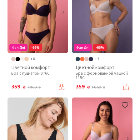
Фан Дні
-66%
Фан Дні
-66%
+6
+3
Цветной комфорт
Цветной комфорт
Бра с пуш-апом 076C
Бра с формованной чашкой
115C
359
359
₴
₴
1 069
1 069
₴
₴