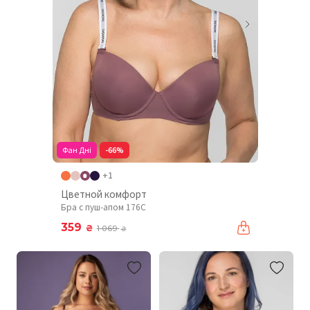
Фан Дні
-66%
+1
Цветной комфорт
Бра с пуш-апом 176C
359
₴
1 069
₴