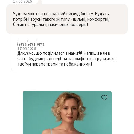
17.06.2026
Чудова якість і прекрасний вигляд бюсту. Будуть
потрібні труси такого ж типу - щільні, комфортні,
більш натуральні, насичених кольорів!
17.06.2026
Дякуємо, що поділилася з нами❤️ Напиши нам в
чаті – будемо раді підібрати комфортні трусики за
твоїми параметрами та побажаннями!