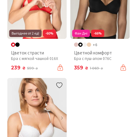
Выгоднее от 2 ед!
-60%
Фан Дні
-66%
+6
Цветок страсти
Цветной комфорт
Бра с мягкой чашкой 016X
Бра с пуш-апом 076C
239
359
₴
₴
599
1 069
₴
₴