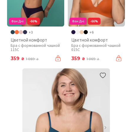
Фан Дні
-66%
Фан Дні
-66%
+3
+6
Цветной комфорт
Цветной комфорт
Бра с формованной чашкой
Бра с формованной чашкой
115C
015C
359
359
₴
₴
1 069
1 069
₴
₴