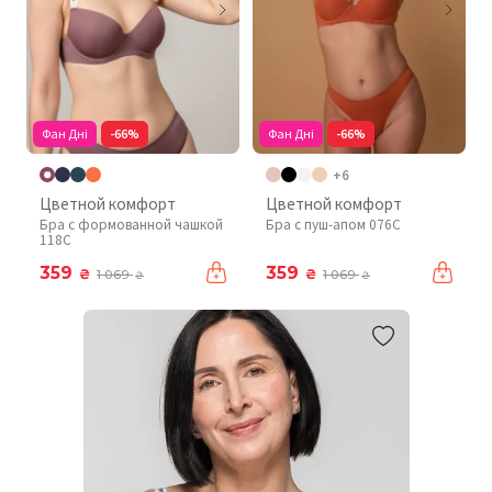
Фан Дні
-66%
Фан Дні
-66%
+6
Цветной комфорт
Цветной комфорт
Бра с формованной чашкой
Бра с пуш-апом 076C
118C
359
359
₴
₴
1 069
1 069
₴
₴