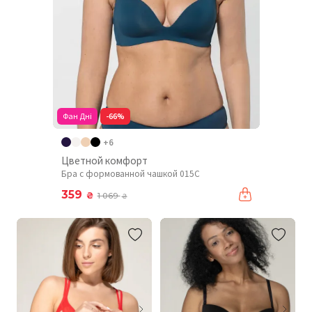
Фан Дні
-66%
+6
Цветной комфорт
Бра с формованной чашкой 015C
359
₴
1 069
₴