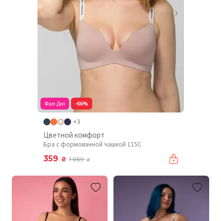
Фан Дні
-66%
+3
Цветной комфорт
Бра с формованной чашкой 115C
359
₴
1 069
₴