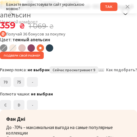
4.9
7 оценок
1 отзыв
Бра с формованной чашкой 002C темный
Бажаєте використовувати сайт українською
ТАК
мовою?
апельсин
Цветной комфорт
359
₴
1 069
₴
Получай
36
бонусов
за покупку
Цвет:
темный апельсин
ПОДБЕРИ СВОЙ РАЗМЕР
Размер пояса:
не выбран
Как подобрать?
Сейчас просматривают 9
70
75
-
Полнота чашки:
не выбран
C
D
-
Фан Дні
До -70% – максимальная выгода на самые популярные
коллекции