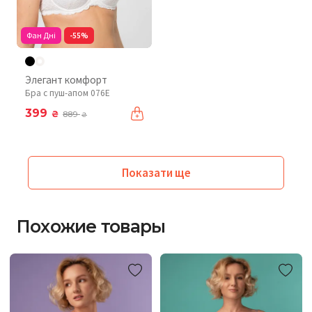
Фан Дні
-55%
Элегант комфорт
Бра с пуш-апом 076Е
399
₴
889
₴
Показати ще
Похожие товары