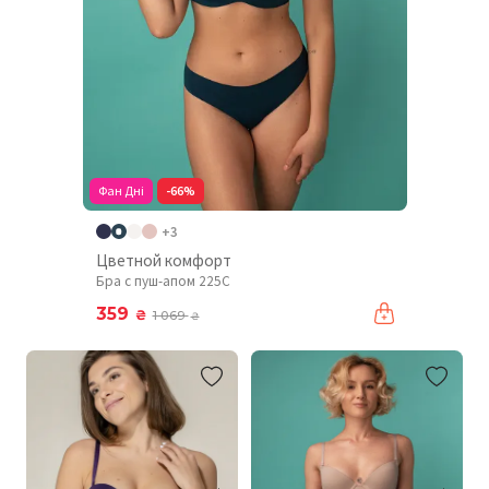
Фан Дні
-66%
+3
Цветной комфорт
Бра с пуш-апом 225C
359
₴
1 069
₴