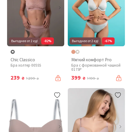
Выгоднее от 2 ед!
-82%
Выгоднее от 2 ед!
-67%
Chic Classico
Мягкий комфорт Pro
Бра холтер 005SS
Бра с формованной чашкой
017SP
239
399
₴
₴
1 299
1 199
₴
₴