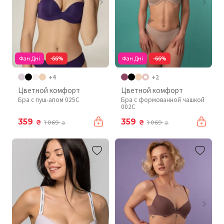
Фан Дні
-66%
Фан Дні
-66%
+4
+2
Цветной комфорт
Цветной комфорт
Бра с пуш-апом 025C
Бра с формованной чашкой
002C
359
359
₴
₴
1 069
1 069
₴
₴