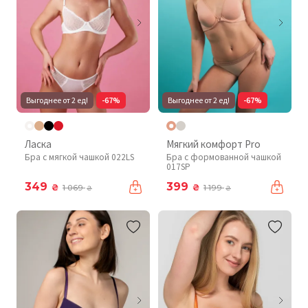
Выгоднее от 2 ед!
-67%
Выгоднее от 2 ед!
-67%
Ласка
Мягкий комфорт Pro
Бра с мягкой чашкой 022LS
Бра с формованной чашкой
017SP
349
399
₴
₴
1 069
1 199
₴
₴