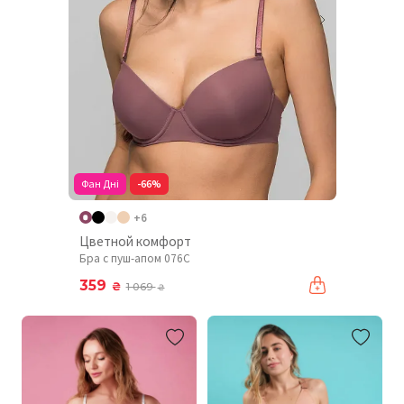
Фан Дні
-66%
+6
Цветной комфорт
Бра с пуш-апом 076C
359
₴
1 069
₴