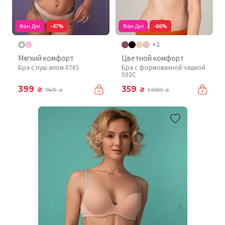
Фан Дні
-47%
Фан Дні
-66%
+2
Мягкий комфорт
Цветной комфорт
Бра с пуш-апом 076S
Бра с формованной чашкой
002C
399
359
₴
₴
749
1 069
₴
₴