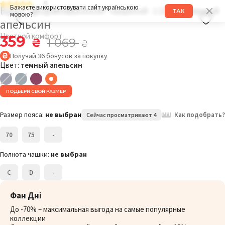
5
Бра с формованной чашкой 118C темный
Бажаєте використовувати сайт українською
ТАК
мовою?
апельсин
Цветной комфорт
359
₴
1 069
₴
Получай
36
бонусов
за покупку
Цвет:
темный апельсин
ПОДБЕРИ СВОЙ РАЗМЕР
Размер пояса:
не выбран
Как подобрать?
Сейчас просматривают 4
70
75
-
Полнота чашки:
не выбран
C
D
-
Фан Дні
До -70% – максимальная выгода на самые популярные
коллекции