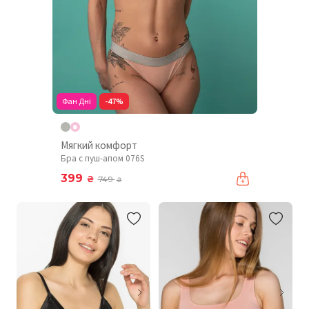
Фан Дні
-47%
Мягкий комфорт
Бра с пуш-апом 076S
399
₴
749
₴