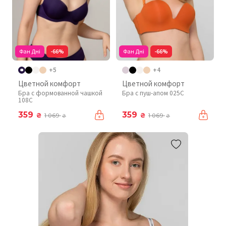
Фан Дні
-66%
Фан Дні
-66%
+5
+4
Цветной комфорт
Цветной комфорт
Бра с формованной чашкой
Бра с пуш-апом 025C
108C
359
359
₴
₴
1 069
1 069
₴
₴