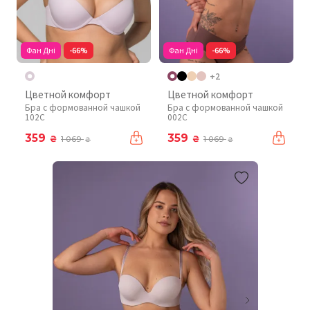
Фан Дні
-66%
Фан Дні
-66%
+2
Цветной комфорт
Цветной комфорт
Бра с формованной чашкой
Бра с формованной чашкой
102C
002C
359
359
₴
₴
1 069
1 069
₴
₴