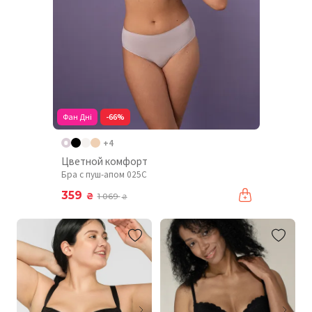
Фан Дні
-66%
+4
Цветной комфорт
Бра с пуш-апом 025C
359
₴
1 069
₴