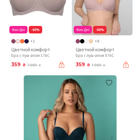
Фан Дні
-66%
Фан Дні
-66%
+1
+6
Цветной комфорт
Цветной комфорт
Бра с пуш-апом 176C
Бра с пуш-апом 076C
359
359
₴
₴
1 069
1 069
₴
₴