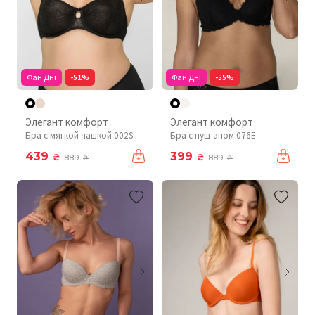
Фан Дні
-51%
Фан Дні
-55%
Элегант комфорт
Элегант комфорт
Бра с мягкой чашкой 002S
Бра с пуш-апом 076Е
439
399
₴
₴
889
889
₴
₴