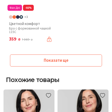
Фан Дні
-66%
+3
Цветной комфорт
Бра с формованной чашкой
115C
359
₴
1 069
₴
Показати ще
Похожие товары