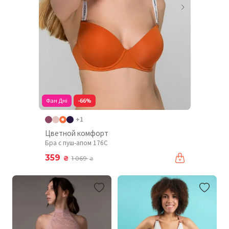
Фан Дні
-66%
+1
Цветной комфорт
Бра с пуш-апом 176C
359
₴
1 069
₴