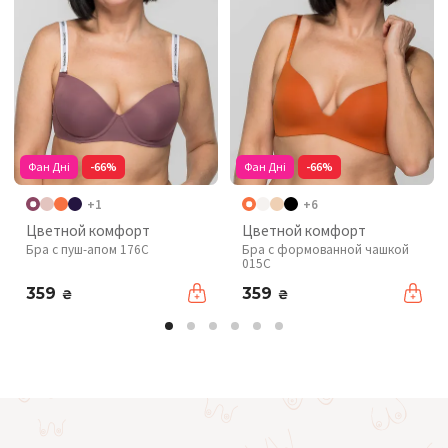
Фан Дні
-66%
Фан Дні
-66%
+1
+6
Цветной комфорт
Цветной комфорт
Бра с пуш-апом 176C
Бра с формованной чашкой
015C
359
359
₴
₴