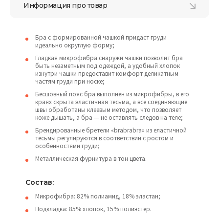
Информация про товар
Бра с формированной чашкой придаст груди
идеально округлую форму;
Гладкая микрофибра снаружи чашки позволит бра
быть незаметным под одеждой, а удобный хлопок
изнутри чашки предоставит комфорт деликатным
частям груди при носке;
Бесшовный пояс бра выполнен из микрофибры, в его
краях скрыта эластичная тесьма, а все соединяющие
швы обработаны клеевым методом, что позволяет
коже дышать, а бра — не оставлять следов на теле;
Брендированные бретели «brabrabra» из еластичной
тесьмы регулируются в соответствии с ростом и
особенностями груди;
Металлическая фурнитура в тон цвета.
Состав:
Микрофибра: 82% полиамид, 18% эластан;
Подкладка: 85% хлопок, 15% полиэстер.