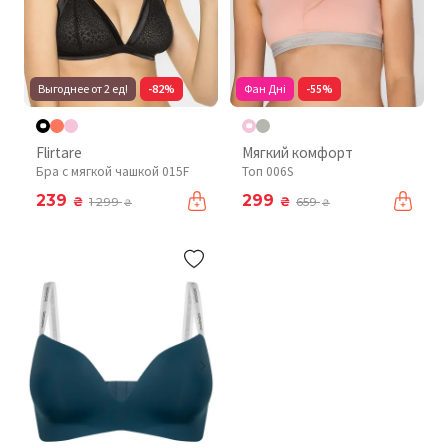
Выгоднее от 2 ед!
-82%
Фан Дні
-55%
Flirtare
Мягкий комфорт
Бра с мягкой чашкой 015F
Топ 006S
239
299
₴
₴
1 299
659
₴
₴