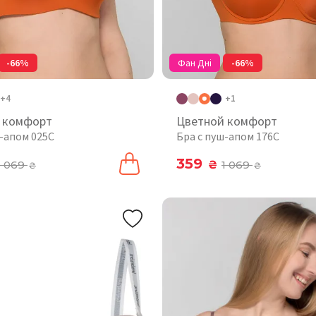
-66%
Фан Дні
-66%
+4
+1
 комфорт
Цветной комфорт
ш-апом 025C
Бра с пуш-апом 176C
359
1 069
₴
1 069
₴
₴