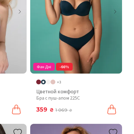
Фан Дні
-66%
+3
Цветной комфорт
Бра с пуш-апом 225C
359
₴
1 069
₴