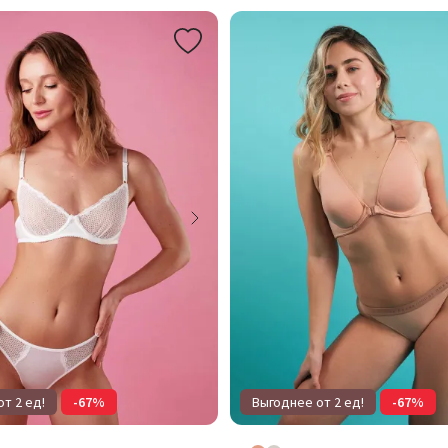
т 2 ед!
-67%
Выгоднее от 2 ед!
-67%