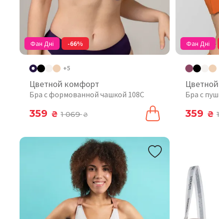
Фан Дні
-66%
Фан Дні
+5
Цветной комфорт
Цветной
Бра с формованной чашкой 108C
Бра с пу
359
359
₴
1 069
₴
₴