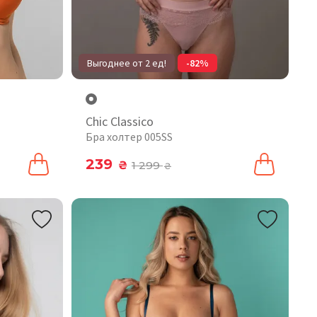
Выгоднее от 2 ед!
-82%
Chic Classico
Бра холтер 005SS
239
₴
1 299
₴