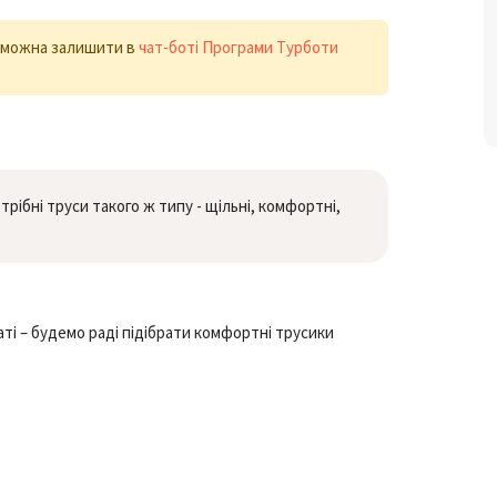
х можна залишити в
чат-боті Програми Турботи
трібні труси такого ж типу - щільні, комфортні,
ті – будемо раді підібрати комфортні трусики