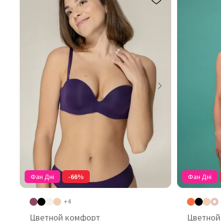
Фан Дні
-66%
Фан Дні
+4
Цветной комфорт
Цветной