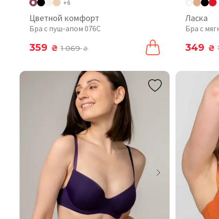
+6
Цветной комфорт
Ласка
Бра с пуш-апом 076C
Бра с мяг
359
349
₴
1 069
₴
₴