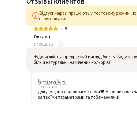
Отзывы клиентов
Відгуки наразі працюють у тестовому режимі, ї
після покупки.
5
Оксана
17.06.2026
Чудова якість і прекрасний вигляд бюсту. Будуть по
більш натуральні, насичених кольорів!
17.06.2026
Дякуємо, що поділилася з нами❤️ Напиши нам в ча
за твоїми параметрами та побажаннями!