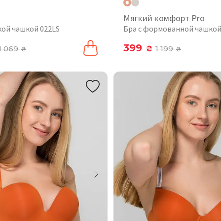
Мягкий комфорт Pro
кой чашкой 022LS
Бра с формованной чашкой
399
1 069
₴
1 199
₴
₴