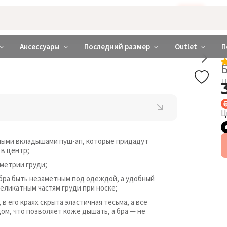
Бажаєте використовувати сайт українською мовою?
ТАК
abrabra ❤️ Киев и Украина
Аксессуары
Последний размер
Outlet
П
Ц
Ц
мными вкладышами пуш-ап, которые придадут
 в центр;
метрии груди;
бра быть незаметным под одеждой, а удобный
еликатным частям груди при носке;
 его краях скрыта эластичная тесьма, а все
, что позволяет коже дышать, а бра — не