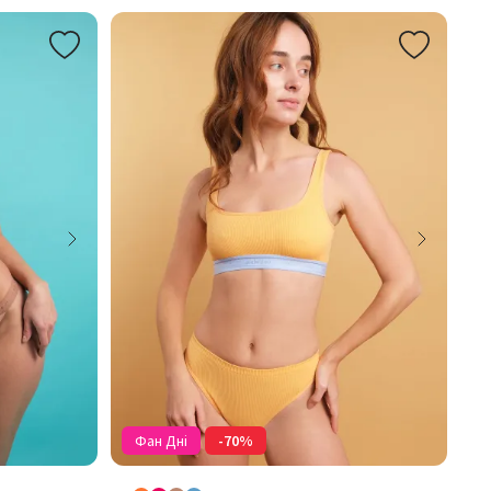
Фан Дні
-70%