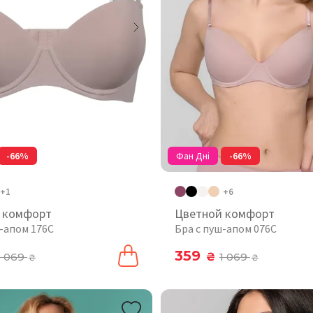
-66%
Фан Дні
-66%
+1
+6
 комфорт
Цветной комфорт
ш-апом 176C
Бра с пуш-апом 076C
359
1 069
₴
1 069
₴
₴