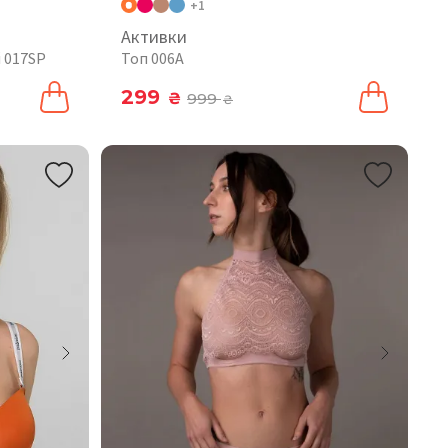
+1
Активки
 017SP
Топ 006A
299
₴
999
₴