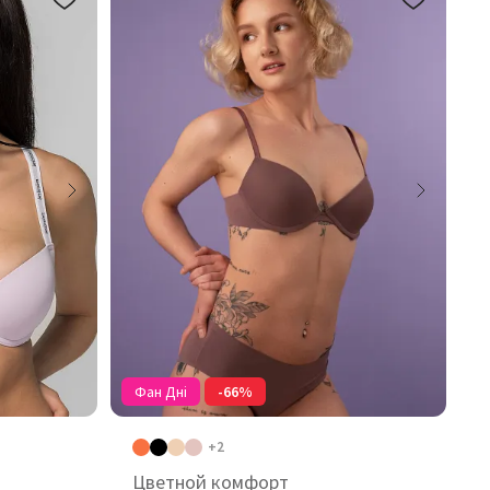
Фан Дні
-66%
+2
Цветной комфорт