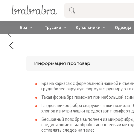
Купить нижнее женское белье ❤️ br
Бра
Трусики
Купальники
Одежда
Информация про товар
Бра на каркасах с формованной чашкой и съе
груди более округлую форму и сгруппируют их
Такая форма бра поможет при небольшой асим
Гладкая микрофибра снаружи чашки позволит 
хлопок изнутри чашки предоставит комфорт д
Бесшовный пояс бра выполнен из микрофибры, в
соединяющие швы обработаны клеевым методом
оставлять следов на теле;