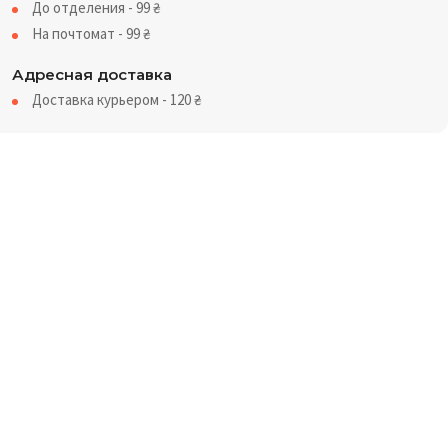
До отделения - 99
₴
На почтомат - 99
₴
Адресная доставка
Доставка курьером - 120
₴