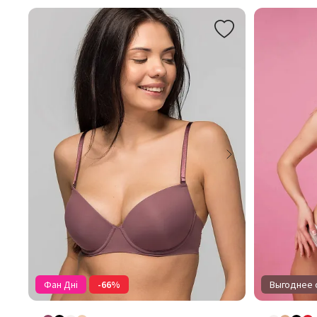
Фан Дні
-66%
Выгоднее о