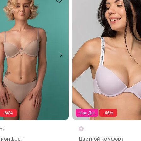
-66%
Фан Дні
-66%
+2
 комфорт
Цветной комфорт