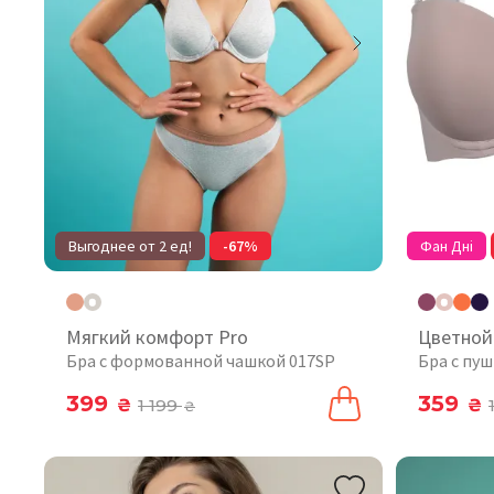
Выгоднее от 2 ед!
-67%
Фан Дні
Мягкий комфорт Pro
Цветной
Бра с формованной чашкой 017SP
Бра с пу
399
359
₴
1 199
₴
₴