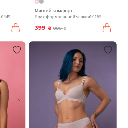
Мягкий комфорт
 034S
Бра с формованной чашкой 015S
399
₴
889
₴