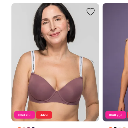
Фан Дні
-66%
Фан Дні