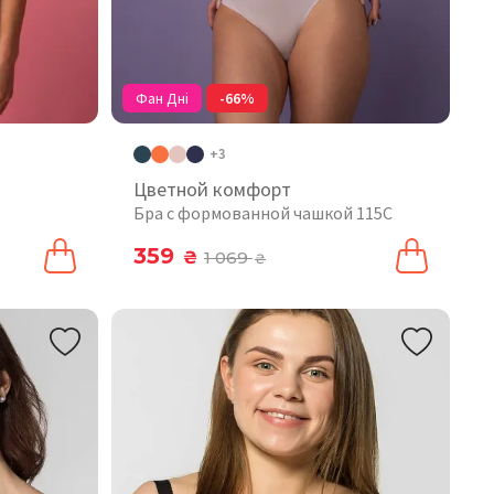
Фан Дні
-66%
+3
Цветной комфорт
Бра с формованной чашкой 115C
359
₴
1 069
₴