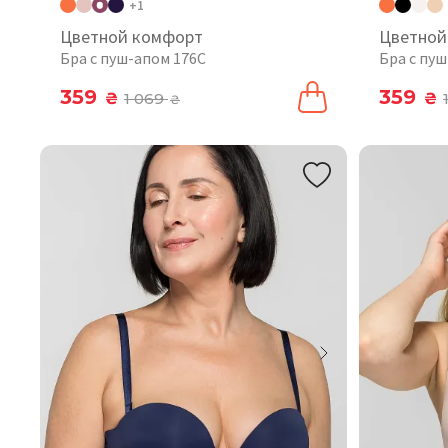
+1
Цветной комфорт
Цветной
Бра с пуш-апом 176C
Бра с пу
359
359
₴
1 069
₴
₴