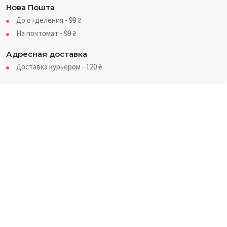
Нова Пошта
До отделения - 99
₴
На почтомат - 99
₴
Адресная доставка
Доставка курьером - 120
₴