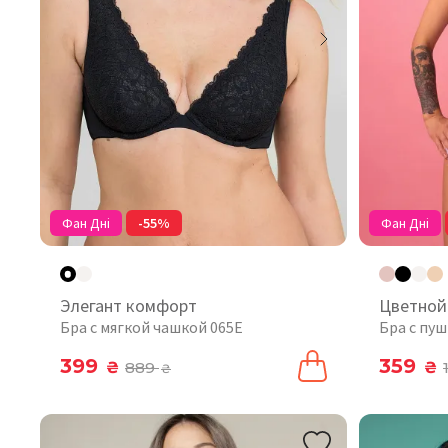
Фан Дні
-55%
Фан Дні
Элегант комфорт
Цветной
Бра с мягкой чашкой 065E
Бра с пу
399
359
₴
889
₴
₴