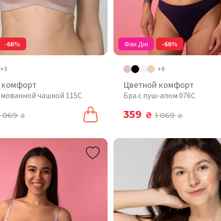
-66%
Фан Дні
-66%
+3
+6
 комфорт
Цветной комфорт
рмованной чашкой 115C
Бра с пуш-апом 076C
359
1 069
₴
1 069
₴
₴