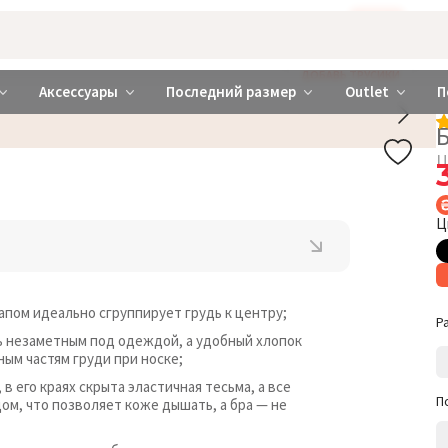
Бажаєте використовувати сайт українською мовою?
ТАК
abrabra ❤️ Киев и Украина
ДОБАВЬ ТРУСИКИ
Аксессуары
Последний размер
Outlet
П
Ц
Ц
пом идеально сгруппирует грудь к центру;
Р
 незаметным под одеждой, а удобный хлопок
ым частям груди при носке;
 его краях скрыта эластичная тесьма, а все
П
, что позволяет коже дышать, а бра — не