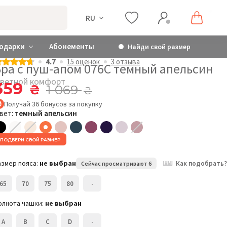
RU
одарки
Абонементы
Найди свой размер
4.7
15 оценок
3 отзыва
Бра с пуш-апом 076C темный апельсин
ветной комфорт
359
₴
1 069
₴
Получай
36
бонусов
за покупку
вет:
темный апельсин
ПОДБЕРИ СВОЙ РАЗМЕР
азмер пояса:
не выбран
Как подобрать?
Сейчас просматривают 6
65
70
75
80
-
олнота чашки:
не выбран
A
B
C
D
-