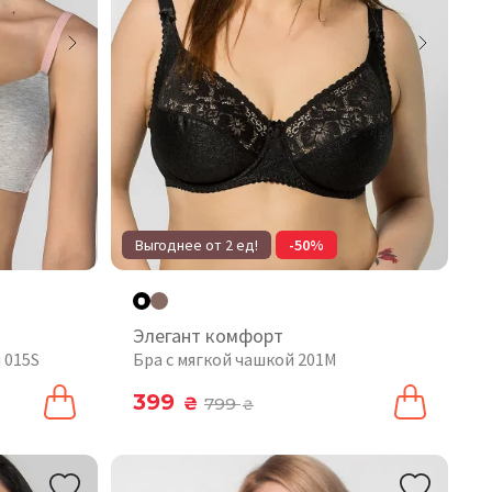
Выгоднее от 2 ед!
-50%
Элегант комфорт
 015S
Бра с мягкой чашкой 201М
399
₴
799
₴