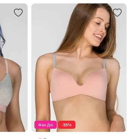
Фан Дні
-55%