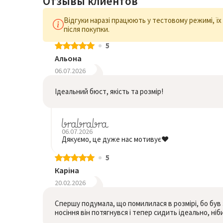
Отзывы клиентов
Відгуки наразі працюють у тестовому режимі, ї
після покупки.
5
Альона
06.07.2026
Ідеальний бюст, якість та розмір!
06.07.2026
Дякуємо, це дуже нас мотивує❤️
5
Каріна
20.02.2026
Спершу подумала, що помилилася в розмірі, бо був 
носіння він потягнувся і тепер сидить ідеально, ні