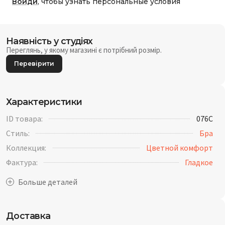
Войди
, чтобы узнать персональные условия
Наявність у студіях
Переглянь, у якому магазині є потрібний розмір.
Перевірити
Характеристики
ID товара:
076C
Стиль:
Бра
Коллекция:
Цветной комфорт
Фактура:
Гладкое
Доставка