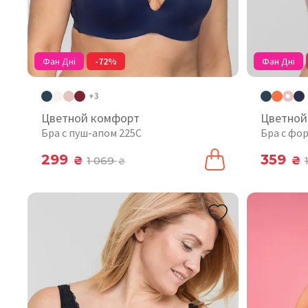
Фан Дні
-72%
Фан Дні
+3
Цветной комфорт
Цветной
Бра с пуш-апом 225C
Бра с фо
299
359
₴
1 069
₴
₴