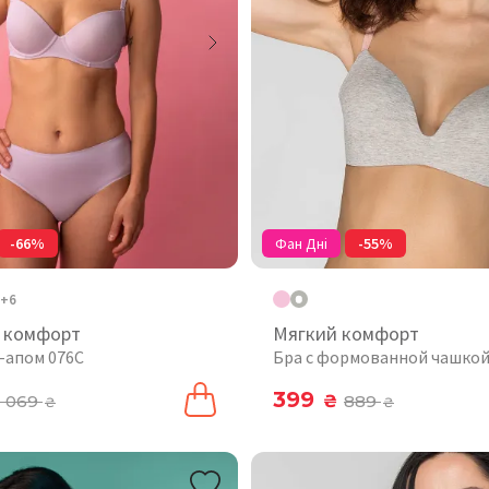
-66%
Фан Дні
-55%
+6
 комфорт
Мягкий комфорт
ш-апом 076C
Бра с формованной чашкой
399
1 069
₴
889
₴
₴