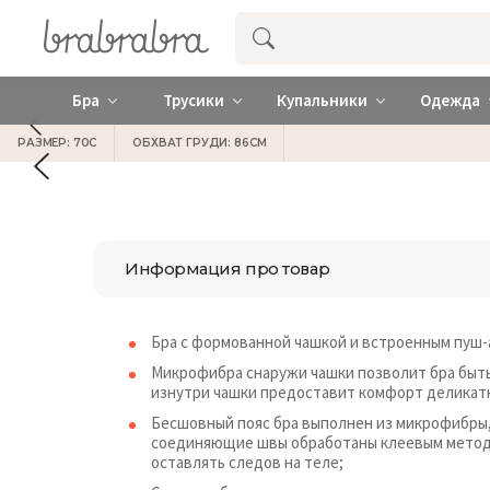
Купить нижнее женское белье ❤️ br
Бра
Трусики
Купальники
Одежда
РАЗМЕР: 70C
ОБХВАТ ГРУДИ: 86СМ
Информация про товар
Бра с формованной чашкой и встроенным пуш-а
Микрофибра снаружи чашки позволит бра быть
изнутри чашки предоставит комфорт деликатн
Бесшовный пояс бра выполнен из микрофибры, в
соединяющие швы обработаны клеевым методом
оставлять следов на теле;