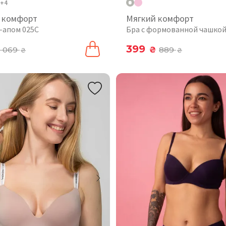
+4
 комфорт
Мягкий комфорт
ш-апом 025C
Бра с формованной чашкой
399
1 069
₴
889
₴
₴