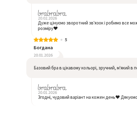
20.02.2026
Дуже цінуємо зворотний зв'язок і робимо все мо
розміру❤️
5
Богдана
20.01.2026
Базовий бра в цікавому кольорі, зручний, м'який в 
20.01.2026
Згодні, чудовий варіант на кожен день❤️ Дякуємо 