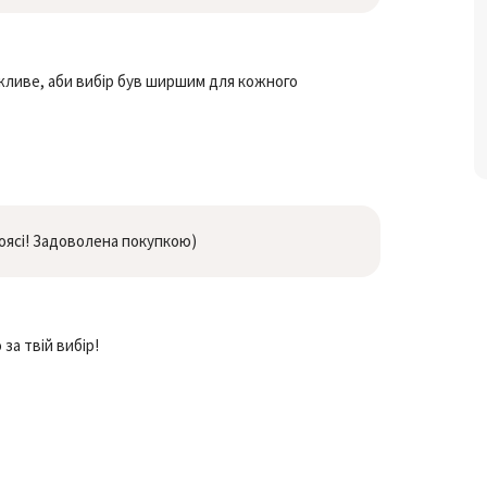
жливе, аби вибір був ширшим для кожного
поясі! Задоволена покупкою)
за твій вибір!