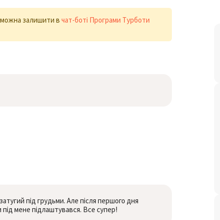
х можна залишити в
чат-боті Програми Турботи
затугий під грудьми. Але після першого дня
би під мене підлаштувався. Все супер!