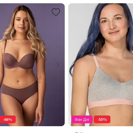
-66%
Фан Дні
-55%