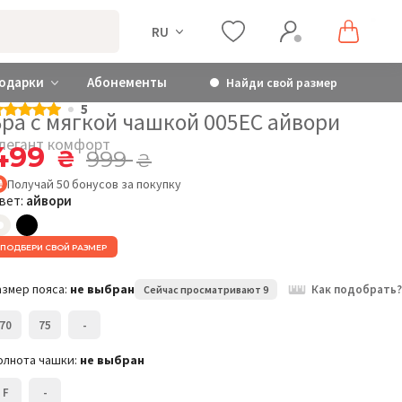
RU
одарки
Абонементы
Найди свой размер
5
Бра с мягкой чашкой 005EC айвори
легант комфорт
499
₴
999
₴
Получай
50
бонусов
за покупку
вет:
айвори
ПОДБЕРИ СВОЙ РАЗМЕР
азмер пояса:
не выбран
Как подобрать?
Сейчас просматривают 9
70
75
-
олнота чашки:
не выбран
F
-