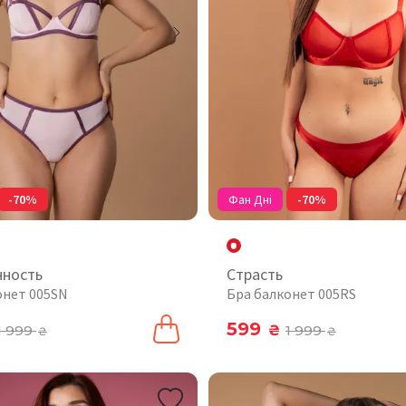
-70%
Фан Дні
-70%
нность
Страсть
онет 005SN
Бра балконет 005RS
599
1 999
₴
1 999
₴
₴