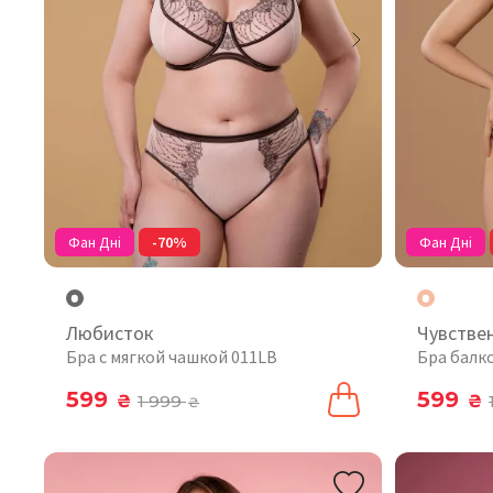
Фан Дні
-70%
Фан Дні
Любисток
Чувстве
Бра с мягкой чашкой 011LB
Бра балк
599
599
₴
1 999
₴
₴