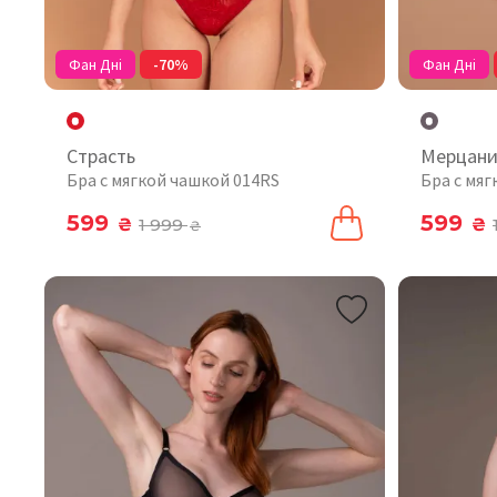
Фан Дні
-70%
Фан Дні
Страсть
Мерцан
Бра с мягкой чашкой 014RS
Бра с мя
599
599
₴
1 999
₴
₴