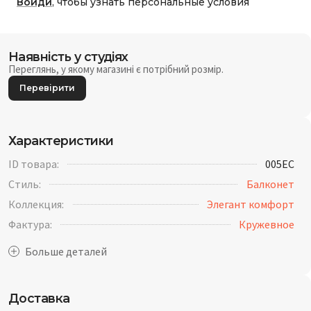
Войди
, чтобы узнать персональные условия
Наявність у студіях
Переглянь, у якому магазині є потрібний розмір.
Перевірити
Характеристики
ID товара:
005EC
Стиль:
Балконет
Коллекция:
Элегант комфорт
Фактура:
Кружевное
Доставка