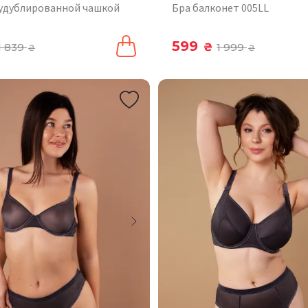
лудублированной чашкой
Бра балконет 005LL
599
1 839
₴
1 999
₴
₴