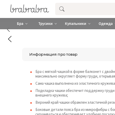
Купить нижнее женское белье ❤️ br
Бра
Трусики
Купальники
Одежда
Информация про товар
Бра с мягкой чашкой в ​​форме балконет с дв
максимально округляет форму груди, открывая
Сама чашка выполнена из эластичного кружева
Подкладка чашки обеспечит поддержку груди
внешнего кружева;
Верхний край чашки обрамлен эластичной рез
Боковые детали пояса бра из микрофибры с бо
скручиваться и обеспечивает удобную посадку