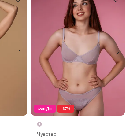
Фан Дні
-67%
Чувство