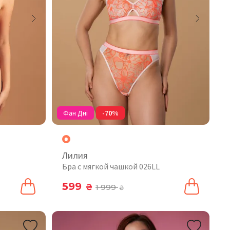
Фан Дні
-70%
Лилия
Бра с мягкой чашкой 026LL
599
₴
1 999
₴