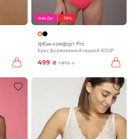
Фан Дні
-73%
Урбан комфорт Pro
Бра с формованной чашкой 415UP
499
₴
1 819
₴