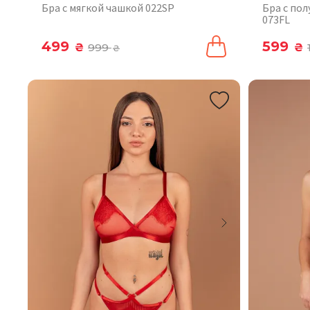
Бра с мягкой чашкой 022SP
Бра с по
073FL
499
599
₴
999
₴
₴