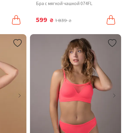
Бра с мягкой чашкой 074FL
599
₴
1 839
₴