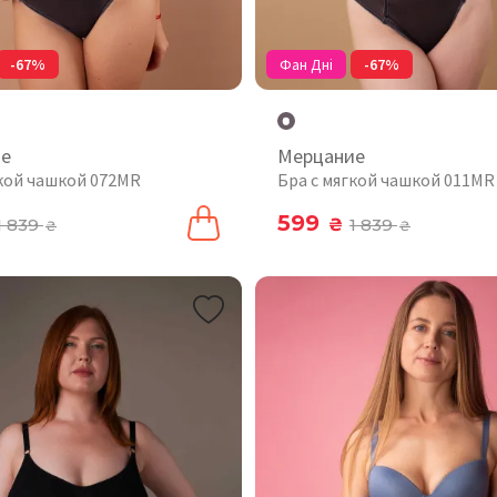
-67%
Фан Дні
-67%
ие
Мерцание
гкой чашкой 072MR
Бра с мягкой чашкой 011MR
599
1 839
₴
1 839
₴
₴