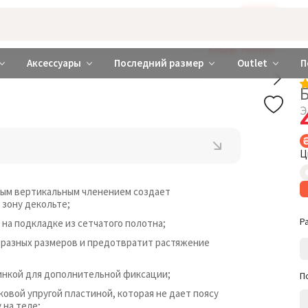
Бажаєте використовувати сайт українською мовою?
ТАК
abrabra ❤️ Киев и Украина
ДОБАВЬ ТРУСИКИ
Аксессуары
Последний размер
Outlet
П
Э
Ц
ойным вертикальным членением создает
 зону декольте;
Р
 на подкладке из сетчатого полотна;
 разных размеров и предотвратит растяжение
инкой для дополнительной фиксации;
П
ковой упругой пластиной, которая не дает поясу
 на теле;