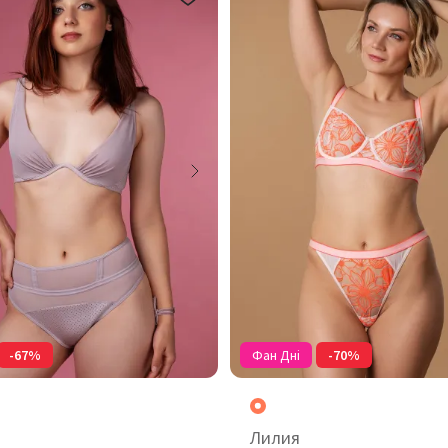
-67%
Фан Дні
-70%
Лилия