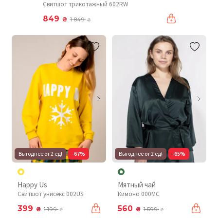
Свитшот трикотажный 602RW
849
₴
1 849
₴
Выгоднее от 2 ед!
-67%
Выгоднее от 2 ед!
-65%
Happy Us
Мятный чай
Свитшот унисекс 002US
Кимоно 000MC
399
560
₴
₴
1 199
1 599
₴
₴