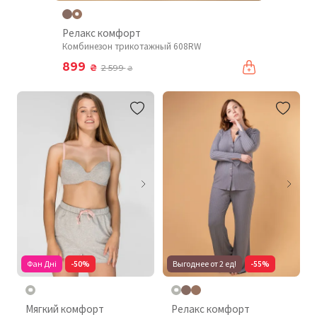
Релакс комфорт
Комбинезон трикотажный 608RW
899
₴
2 599
₴
Фан Дні
-50%
Выгоднее от 2 ед!
-55%
Мягкий комфорт
Релакс комфорт