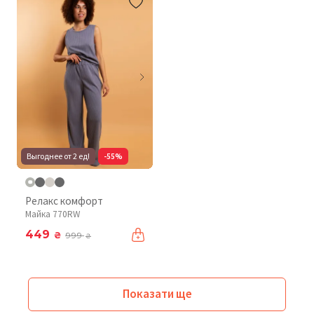
Выгоднее от 2 ед!
-55%
Релакс комфорт
Майка 770RW
449
₴
999
₴
Показати ще