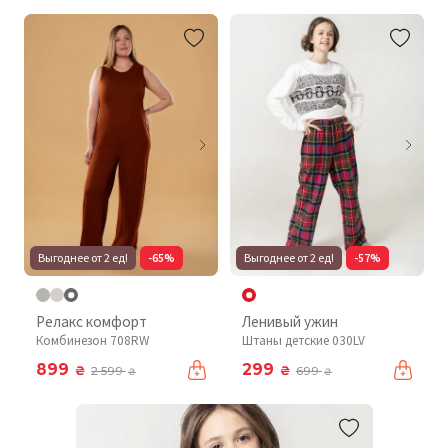
Выгоднее от 2 ед!
-65%
Выгоднее от 2 ед!
-57%
Релакс комфорт
Ленивый ужин
Комбинезон 708RW
Штаны детские 030LV
899
299
₴
₴
2 599
699
₴
₴