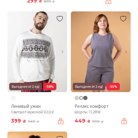
299
₴
699
₴
Выгоднее от 2 ед!
-58%
Выгоднее от 2 ед!
-55%
Ленивый ужин
Релакс комфорт
Свитшот мужской 021LV
Шорты 712RW
399
449
₴
₴
949
999
₴
₴