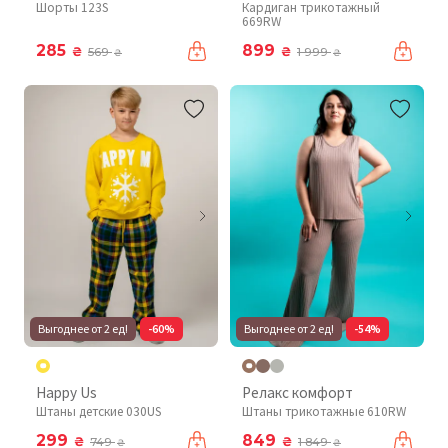
Шорты 123S
Кардиган трикотажный
669RW
285
899
₴
₴
569
1 999
₴
₴
Выгоднее от 2 ед!
-60%
Выгоднее от 2 ед!
-54%
Happy Us
Релакс комфорт
Штаны детские 030US
Штаны трикотажные 610RW
299
849
₴
₴
749
1 849
₴
₴