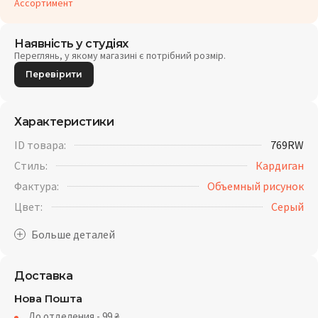
Ассортимент
Наявність у студіях
Переглянь, у якому магазині є потрібний розмір.
Перевірити
Характеристики
ID товара:
769RW
Стиль:
Кардиган
Фактура:
Объемный рисунок
Цвет:
Серый
Доставка
Нова Пошта
До отделения - 99
₴