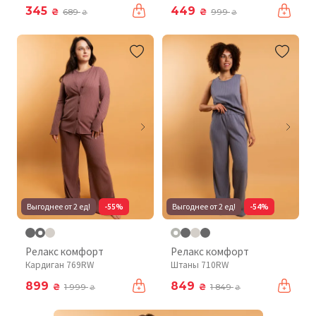
345
449
₴
₴
689
999
₴
₴
Выгоднее от 2 ед!
-55%
Выгоднее от 2 ед!
-54%
Релакс комфорт
Релакс комфорт
Кардиган 769RW
Штаны 710RW
899
849
₴
₴
1 999
1 849
₴
₴