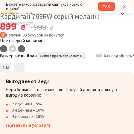
Бажаєте використовувати сайт українською
РАЗМЕР: S-M
РОСТ: 171СМ
ТАК
мовою?
4.4
Кардиган 769RW серый меланж
Релакс комфорт
899
₴
1 999
₴
Получай
90
бонусов
за покупку
Цвет:
серый меланж
Размер:
не выбран
Как подобрать?
Сейчас просматривают 10
S-M
-
Выгоднее от 2 ед!
Бери больше – плати меньше! Получай дополнительную
выгоду в корзине:
2 еденицы –
5%
3 еденицы –
10%
4 и больше–
15%
(Детальные условия)