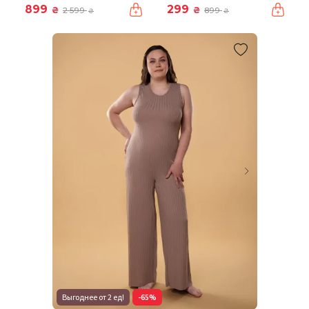
899
299
₴
₴
2 599
899
₴
₴
Выгоднее от 2 ед!
-65%