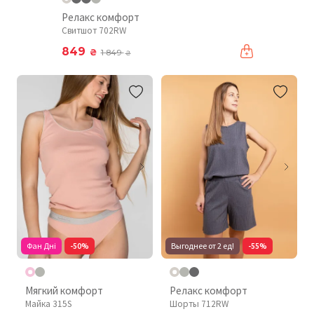
Релакс комфорт
Свитшот 702RW
849
₴
1 849
₴
Фан Дні
-50%
Выгоднее от 2 ед!
-55%
Мягкий комфорт
Релакс комфорт
Майка 315S
Шорты 712RW