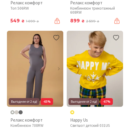
Релакс комфорт
Релакс комфорт
Топ 506RW
Комбинезон трикотажный
608RW
549
899
₴
₴
1 099
2 599
₴
₴
Выгоднее от 2 ед!
-65%
Выгоднее от 2 ед!
-67%
Релакс комфорт
Happy Us
Комбинезон 708RW
Свитшот детский 031US