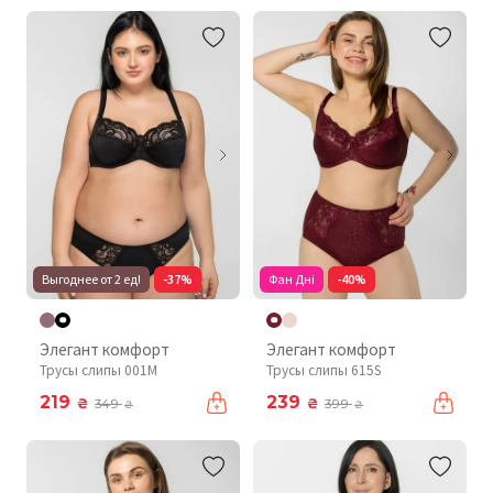
Выгоднее от 2 ед!
-37%
Фан Дні
-40%
Элегант комфорт
Элегант комфорт
Трусы слипы 001М
Трусы слипы 615S
219
239
₴
₴
349
399
₴
₴