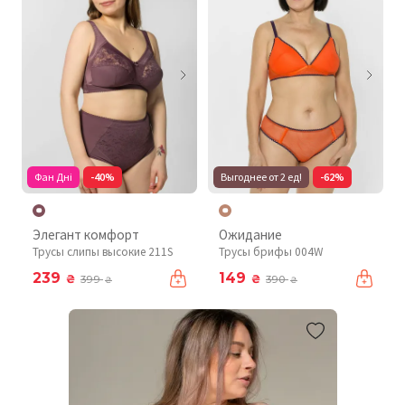
Фан Дні
-40%
Выгоднее от 2 ед!
-62%
Элегант комфорт
Ожидание
Трусы слипы высокие 211S
Трусы брифы 004W
239
149
₴
₴
399
390
₴
₴