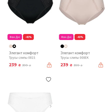
Фан Дні
-40%
Фан Дні
-40%
Элегант комфорт
Элегант комфорт
Трусы слипы 081S
Трусы слипы 008EK
239
239
₴
₴
399
399
₴
₴