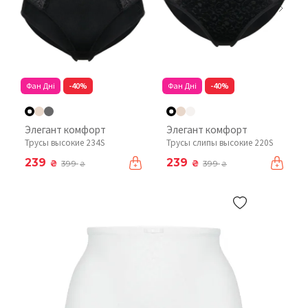
Фан Дні
-40%
Фан Дні
-40%
Элегант комфорт
Элегант комфорт
Трусы высокие 234S
Трусы слипы высокие 220S
239
239
₴
₴
399
399
₴
₴