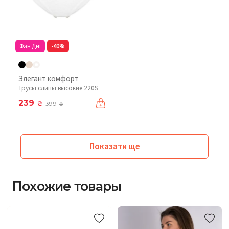
Фан Дні
-40%
Элегант комфорт
Трусы слипы высокие 220S
239
₴
399
₴
Показати ще
Похожие товары