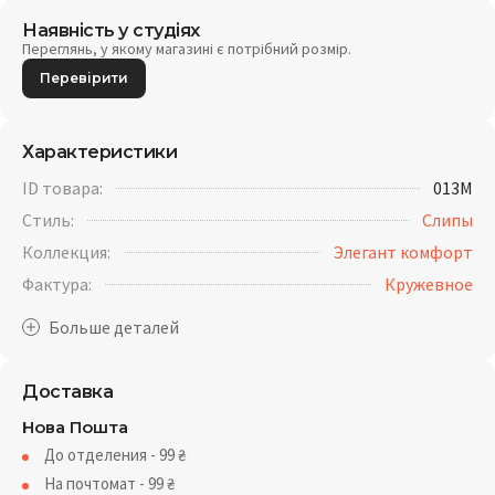
Наявність у студіях
Переглянь, у якому магазині є потрібний розмір.
Перевірити
Характеристики
ID товара:
013M
Стиль:
Слипы
Коллекция:
Элегант комфорт
Фактура:
Кружевное
Доставка
Нова Пошта
До отделения - 99
₴
На почтомат - 99
₴