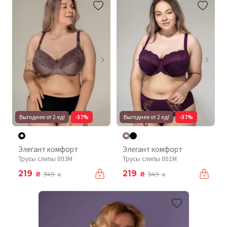
Выгоднее от 2 ед!
-37%
Выгоднее от 2 ед!
-37%
Элегант комфорт
Элегант комфорт
Трусы слипы 003М
Трусы слипы 001М
219
219
₴
₴
349
349
₴
₴