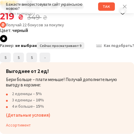
4.4
Трусы слипы 013M черный
Бажаєте використовувати сайт українською
ТАК
мовою?
Элегант комфорт
219
₴
349
₴
Получай
22
бонусов
за покупку
Цвет:
черный
Размер:
не выбран
Как подобрать?
Сейчас просматривают 9
S
S
S
-
Выгоднее от 2 ед!
Бери больше – плати меньше! Получай дополнительную
выгоду в корзине:
2 еденицы –
5%
3 еденицы –
10%
4 и больше–
15%
(Детальные условия)
Ассортимент