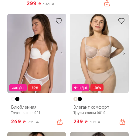
299
₴
949
₴
Фан Дні
-69%
Фан Дні
-40%
Влюбленная
Элегант комфорт
Трусы слипы 001L
Трусы слипы 081S
249
239
₴
₴
799
399
₴
₴