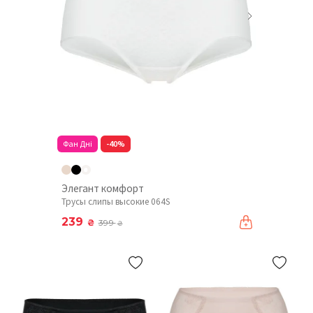
Фан Дні
-40%
Элегант комфорт
Трусы слипы высокие 064S
239
₴
399
₴