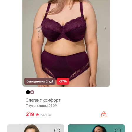
Выгоднее от 2 ед!
-37%
Элегант комфорт
Трусы слипы 010М
219
₴
349
₴