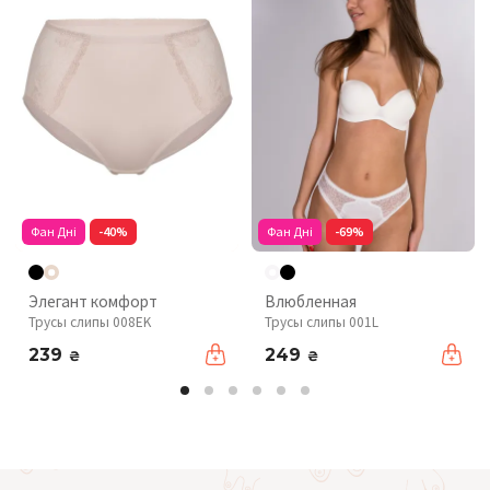
Фан Дні
-40%
Фан Дні
-69%
Элегант комфорт
Влюбленная
Трусы слипы 008EK
Трусы слипы 001L
239
249
₴
₴