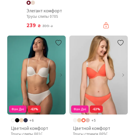
Элегант комфорт
Трусы слипы 070S
239
₴
399
₴
Фан Дні
-63%
Фан Дні
-63%
+6
+5
Цветной комфорт
Цветной комфорт
Трусы слипы 001C
Трусы стринги 005C