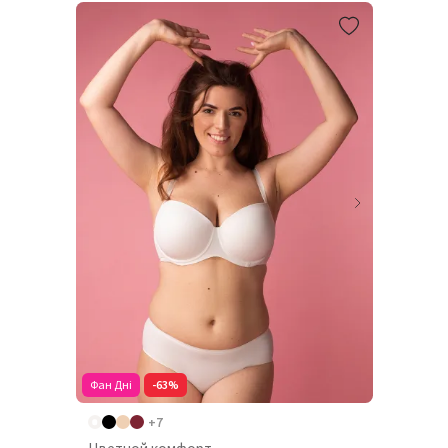
Фан Дні
-63%
+7