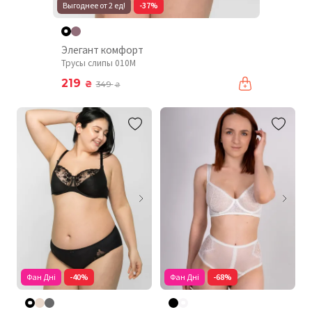
Выгоднее от 2 ед!
-37%
Элегант комфорт
Трусы слипы 010М
219
₴
349
₴
Фан Дні
-40%
Фан Дні
-68%