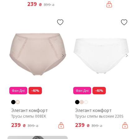
239
₴
399
₴
Фан Дні
-40%
Фан Дні
-40%
Элегант комфорт
Элегант комфорт
Трусы слипы 008EK
Трусы слипы высокие 220S
239
239
₴
₴
399
399
₴
₴