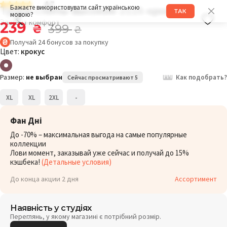
4.7
Трусы слипы высокие 211S крокус
Бажаєте використовувати сайт українською
ТАК
мовою?
Элегант комфорт
239
₴
399
₴
Получай
24
бонусов
за покупку
Цвет:
крокус
Размер:
не выбран
Как подобрать?
Сейчас просматривают 5
XL
XL
2XL
-
Фан Дні
До -70% – максимальная выгода на самые популярные
коллекции
Лови момент, заказывай уже сейчас и получай до 15%
кэшбека!
(Детальные условия)
До конца акции 2 дня
Ассортимент
Наявність у студіях
Переглянь, у якому магазині є потрібний розмір.