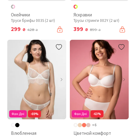
Окейчики
Яскравки
Труси брифы 003S (2 шт)
Трусы стринги 002Y (2 шт)
299
399
₴
₴
428
899
₴
₴
Фан Дні
-69%
Фан Дні
-63%
+6
Влюбленная
Цветной комфорт