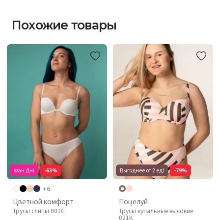
Похожие товары
Фан Дні
-63%
Выгоднее от 2 ед!
-79%
+6
Цветной комфорт
Поцелуй
Трусы слипы 001C
Трусы купальные высокие
021K