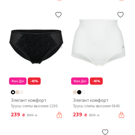
Фан Дні
-40%
Фан Дні
-40%
Элегант комфорт
Элегант комфорт
Трусы слипы высокие 220S
Трусы слипы высокие 064S
239
239
₴
₴
399
399
₴
₴