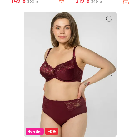
149
219
₴
₴
390
349
₴
₴
Фан Дні
-40%