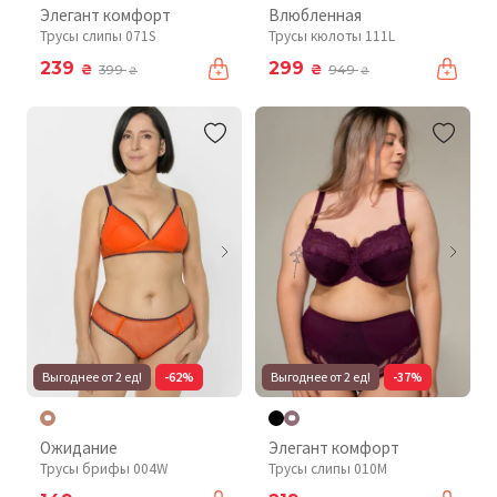
Элегант комфорт
Влюбленная
Трусы слипы 071S
Трусы кюлоты 111L
239
299
₴
₴
399
949
₴
₴
Выгоднее от 2 ед!
-62%
Выгоднее от 2 ед!
-37%
Ожидание
Элегант комфорт
Трусы брифы 004W
Трусы слипы 010М