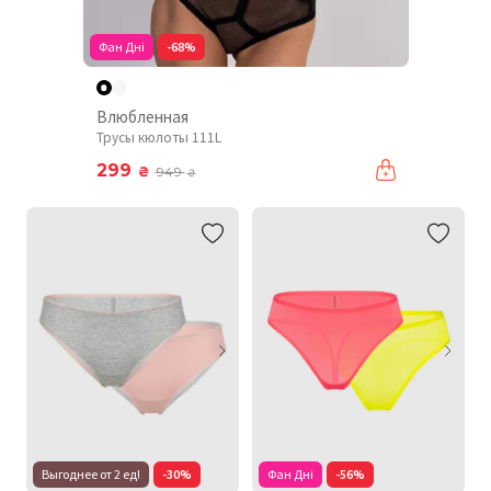
Фан Дні
-68%
Влюбленная
Трусы кюлоты 111L
299
₴
949
₴
Выгоднее от 2 ед!
-30%
Фан Дні
-56%