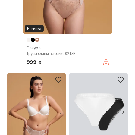
Новинка
Сакура
Трусы слипы высокие 021SR
999
₴