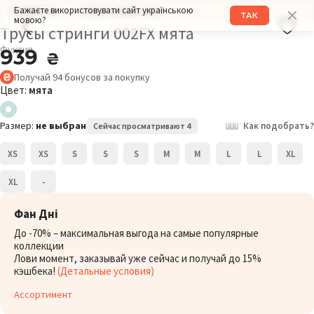
Бажаєте використовувати сайт українською
РАЗМЕР: XS
ОБХВАТ БЕДЕР: 91СМ
ТАК
мовою?
Трусы стринги 002FX мята
Фуксия
939
₴
Получай
94
бонусов
за покупку
Цвет:
мята
Размер:
не выбран
Как подобрать?
Сейчас просматривают 4
XS
XS
S
S
S
M
M
L
L
XL
XL
-
Фан Дні
До -70% – максимальная выгода на самые популярные
коллекции
Лови момент, заказывай уже сейчас и получай до 15%
кэшбека!
(Детальные условия)
Ассортимент