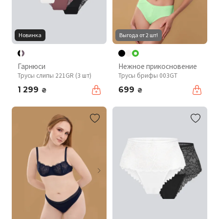
Новинка
Выгода от 2 шт!
Гарнюси
Нежное прикосновение
Трусы слипы 221GR (3 шт)
Трусы брифы 003GT
1 299
699
₴
₴