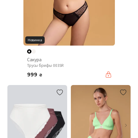
Новинка
Сакура
Трусы брифы 003SR
999
₴