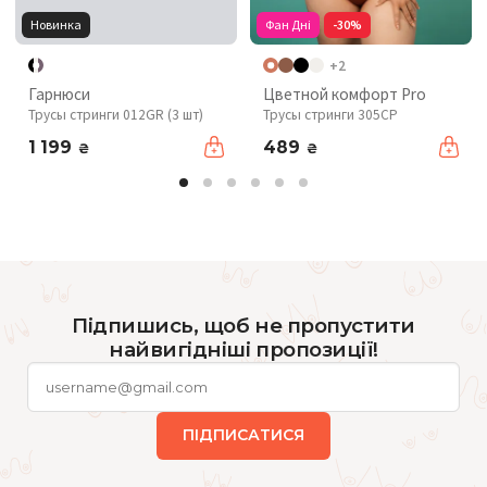
Новинка
Фан Дні
-30%
+2
Гарнюси
Цветной комфорт Pro
Трусы стринги 012GR (3 шт)
Трусы стринги 305CP
1 199
489
₴
₴
Підпишись, щоб не пропустити
найвигідніші пропозиції!
ПІДПИСАТИСЯ