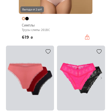
Выгода от 2 шт!
Симплы
Трусы слипы 201BC
619
₴