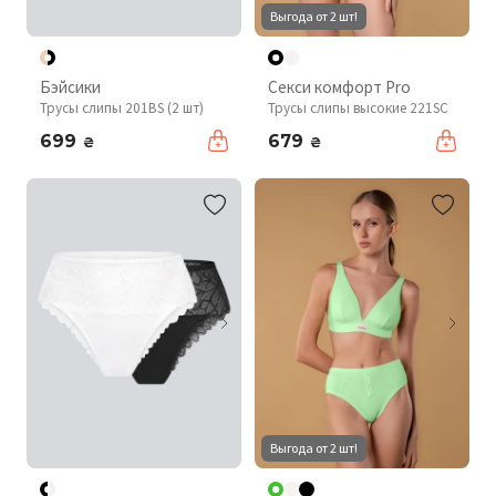
Выгода от 2 шт!
Бэйсики
Секси комфорт Pro
Трусы слипы 201BS (2 шт)
Трусы слипы высокие 221SC
699
679
₴
₴
Выгода от 2 шт!