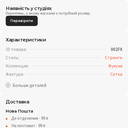
Наявність у студіях
Переглянь, у якому магазині є потрібний розмір.
Перевірити
Характеристики
ID товара:
002FX
Стиль:
Стринги
Коллекция:
Фуксия
Фактура:
Cетка
Доставка
Нова Пошта
До отделения - 99
₴
На почтомат - 99
₴