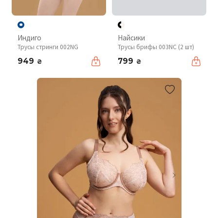
Индиго
Найсики
Трусы стринги 002NG
Трусы брифы 003NC (2 шт)
949
799
₴
₴