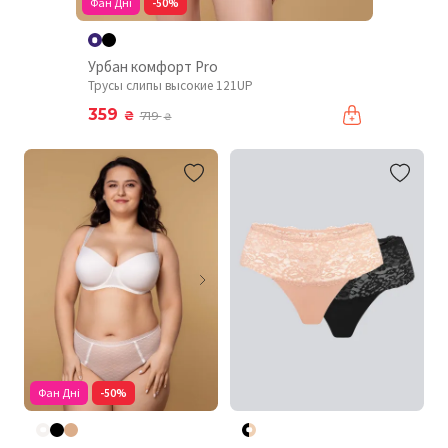
Фан Дні
-50%
Урбан комфорт Pro
Трусы слипы высокие 121UP
359
₴
719
₴
Фан Дні
-50%