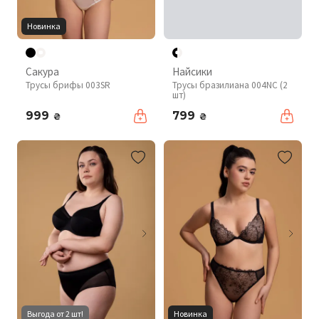
Новинка
Сакура
Найсики
Трусы брифы 003SR
Трусы бразилиана 004NC (2
шт)
999
799
₴
₴
Выгода от 2 шт!
Новинка