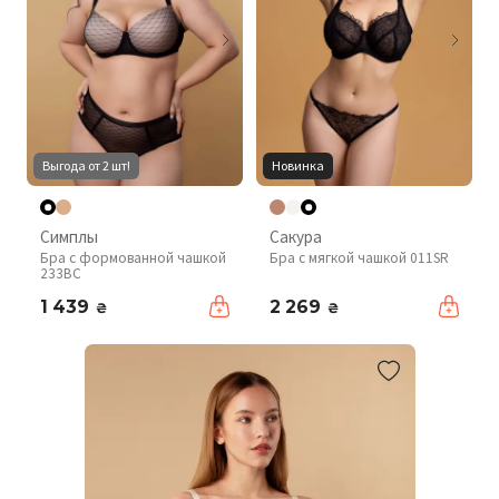
Выгода от 2 шт!
Новинка
Симплы
Сакура
Бра с формованной чашкой
Бра с мягкой чашкой 011SR
233BC
1 439
2 269
₴
₴