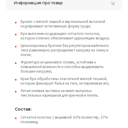
Информация про товар
Бралет с мягкой чашкой и вертикальной вытачкой
подчёркивает естественную форму груди;
Бра выполнен из дышащего сетчатого полотна,
которое отлично обеспечивает циркуляцию воздуха;
Цельнокроеные бретели без регуляторов майечного
типа равномерно распределяют нагрузку на спину и
плечи;
Фурнитура из цинкового сплава, устойчива к
повышенной влажности и способна выдерживать
большие нагрузки;
Края бра обработаны эластичной мягкой тесьмой,
которая фиксирует бельё на теле, не пережимая его;
Литая клеевая застёжка не имеет выпуклых
текстильных кармашков для крючков и петель.
Состав:
Сетчатое полотно с вышивкой: 63% полиэстер, 37%
полиамид;