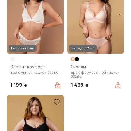
Выгода от 2 шт!
Выгода от 2 шт!
Элегант комфорт
Симплы
Бра с мягкой чашкой 065EK
Бра с формованной чашкой
031BC
1 199
1 439
₴
₴