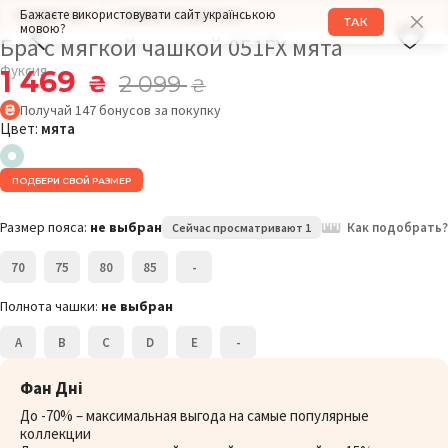
Бажаєте використовувати сайт українською
РАЗМЕР: 75C
ОБХВАТ ГРУДИ: 90СМ
ТАК
мовою?
Бра с мягкой чашкой 051FX мята
Фуксия
1 469
₴
2 099
₴
Получай
147
бонусов
за покупку
Цвет:
мята
ПОДБЕРИ СВОЙ РАЗМЕР
Размер пояса:
не выбран
Как подобрать?
Сейчас просматривают 1
70
75
80
85
-
Полнота чашки:
не выбран
A
B
C
D
E
-
Фан Дні
До -70% – максимальная выгода на самые популярные
коллекции