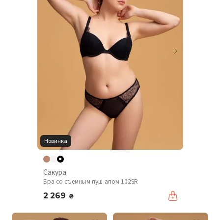
Новинка
Сакура
Бра со съемным пуш-апом 102SR
2 269
₴