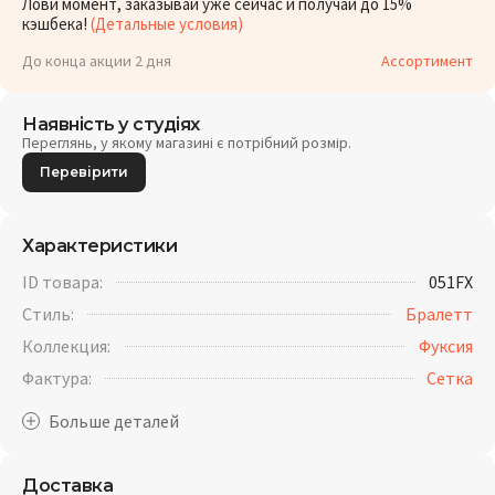
Лови момент, заказывай уже сейчас и получай до 15%
кэшбека!
(Детальные условия)
До конца акции 2 дня
Ассортимент
Наявність у студіях
Переглянь, у якому магазині є потрібний розмір.
Перевірити
Характеристики
ID товара:
051FX
Стиль:
Бралетт
Коллекция:
Фуксия
Фактура:
Cетка
Доставка