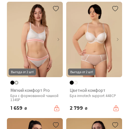
Выгода от 2 шт!
Выгода от 2 шт!
Мягкий комфорт Pro
Цветной комфорт
Бра с формованной чашкой
Бра innotech support 448CP
134SP
1 659
2 799
₴
₴