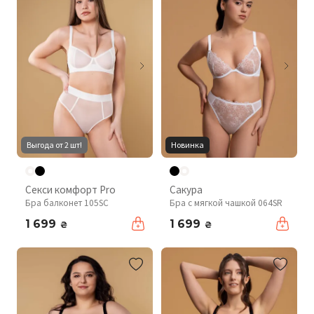
Выгода от 2 шт!
Новинка
Секси комфорт Pro
Сакура
Бра балконет 105SC
Бра с мягкой чашкой 064SR
1 699
1 699
₴
₴