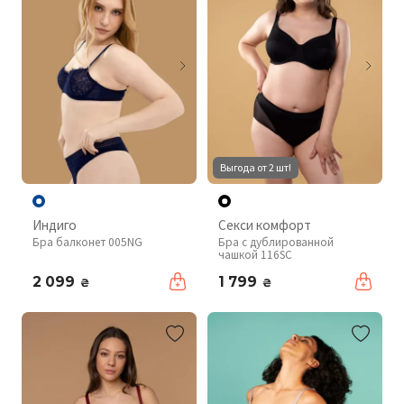
Выгода от 2 шт!
Индиго
Секси комфорт
Бра балконет 005NG
Бра с дублированной
чашкой 116SC
2 099
1 799
₴
₴