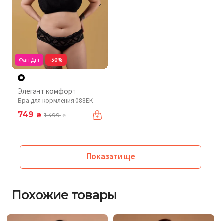
Фан Дні
-50%
Элегант комфорт
Бра для кормления 088EK
749
₴
1 499
₴
Показати ще
Похожие товары