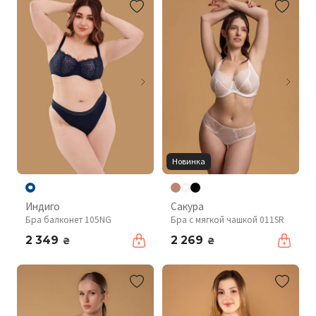
Новинка
Индиго
Сакура
Бра балконет 105NG
Бра с мягкой чашкой 011SR
2 349
2 269
₴
₴