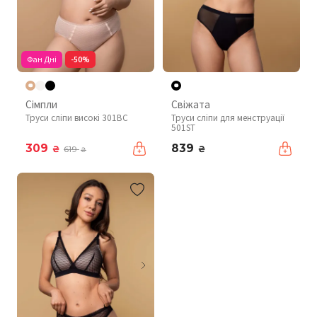
Фан Дні
-50%
Сімпли
Свіжата
Труси сліпи високі 301BC
Труси сліпи для менструації
501ST
309
839
₴
₴
619
₴