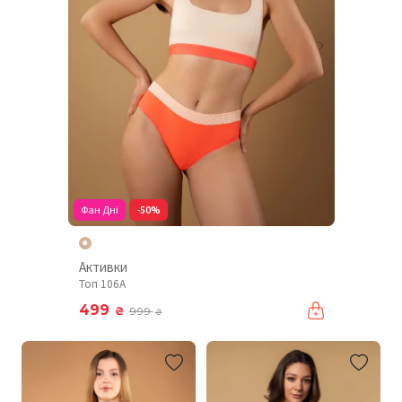
Фан Дні
-50%
Активки
Топ 106A
499
₴
999
₴