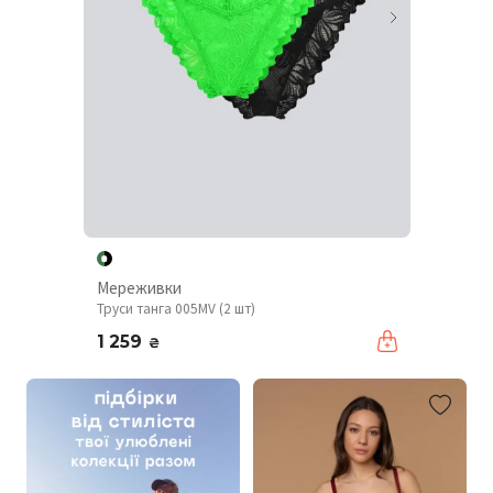
Мереживки
Труси танга 005MV (2 шт)
1 259
₴