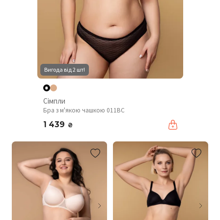
Вигода від 2 шт!
Сімпли
Бра з м'якою чашкою 011BC
1 439
₴