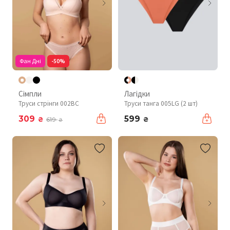
Фан Дні
-50%
Сімпли
Лагідки
Труси стрінги 002BC
Труси танга 005LG (2 шт)
309
599
₴
₴
619
₴