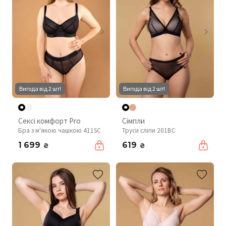
Вигода від 2 шт!
Вигода від 2 шт!
Сексі комфорт Pro
Сімпли
Бра з м'якою чашкою 411SC
Труси сліпи 201BC
1 699
619
₴
₴