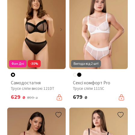
Фан Дні
-30%
Вигода від 2 шт!
Самодостатня
Сексі комфорт Pro
Труси сліпи високі 121DT
Труси сліпи 111SC
629
679
₴
₴
899
₴