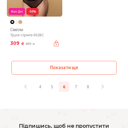
Фан Дні
-50%
Сімпли
Труси стрінги 002BC
309
₴
619
₴
Показати ще
4
5
6
7
8
Підпишись, щоб не пропустити