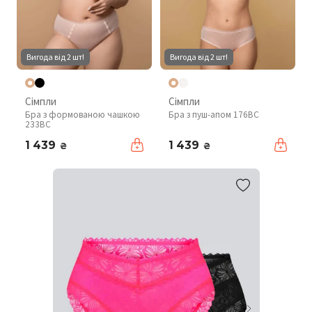
Вигода від 2 шт!
Вигода від 2 шт!
Сімпли
Сімпли
Бра з формованою чашкою
Бра з пуш-апом 176BC
233BC
1 439
1 439
₴
₴