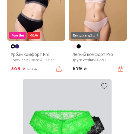
Фан Дні
-51%
Вигода від 2 шт!
Урбан комфорт Pro
Легкий комфорт Pro
Труси сліпи високі 121UP
Труси стрінги 122LC
349
679
₴
₴
719
₴