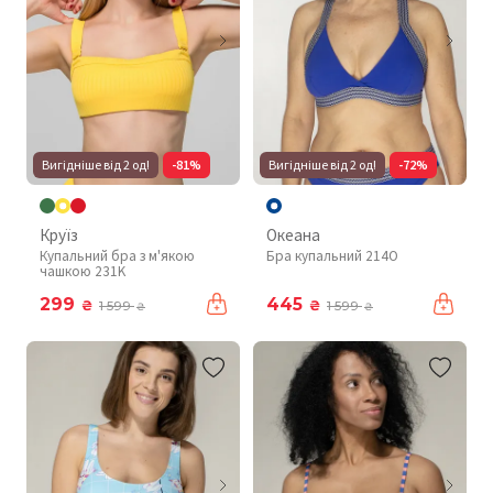
Вигідніше від 2 од!
-81%
Вигідніше від 2 од!
-72%
Круїз
Океана
Купальний бра з м'якою
Бра купальний 214O
чашкою 231K
299
445
₴
₴
1 599
1 599
₴
₴