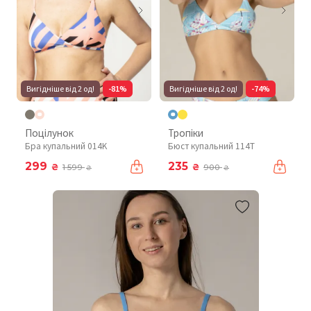
Вигідніше від 2 од!
-81%
Вигідніше від 2 од!
-74%
Поцілунок
Тропіки
Бра купальний 014K
Бюст купальний 114T
299
235
₴
₴
1 599
900
₴
₴