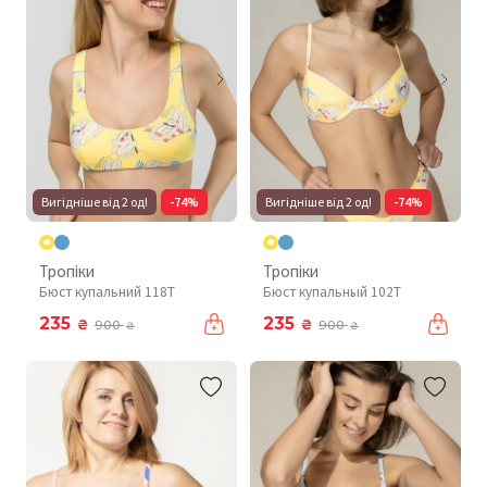
Вигідніше від 2 од!
-74%
Вигідніше від 2 од!
-74%
Тропіки
Тропіки
Бюст купальний 118T
Бюст купальный 102T
235
235
₴
₴
900
900
₴
₴