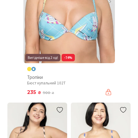
Вигідніше від 2 од!
-74%
Тропіки
Бюст купальний 102T
235
₴
900
₴