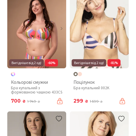
Вигідніше від 2 од!
-60%
Вигідніше від 2 од!
-81%
Кольорові смужки
Поцілунок
Бра купальний з
Бра купальний 002K
формованою чашкою 433CS
700
299
₴
₴
1 749
1 599
₴
₴