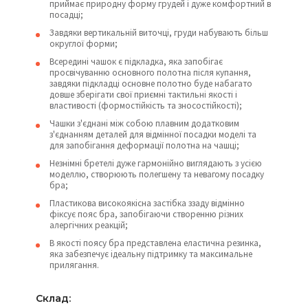
приймає природну форму грудей і дуже комфортний в
посадці;
Завдяки вертикальній виточці, груди набувають більш
округлої форми;
Всередині чашок є підкладка, яка запобігає
просвічуванню основного полотна після купання,
завдяки підкладці основне полотно буде набагато
довше зберігати свої приємні тактильні якості і
властивості (формостійкість та зносостійкості);
Чашки з'єднані між собою плавним додатковим
з'єднанням деталей для відмінної посадки моделі та
для запобігання деформації полотна на чашці;
Незнімні бретелі дуже гармонійно виглядають з усією
моделлю, створюють полегшену та невагому посадку
бра;
Пластикова високоякісна застібка ззаду відмінно
фіксує пояс бра, запобігаючи створенню різних
алергічних реакцій;
В якості поясу бра представлена еластична резинка,
яка забезпечує ідеальну підтримку та максимальне
прилягання.
Склад: