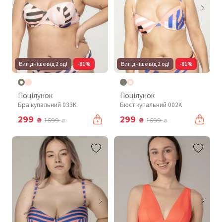
Вигідніше від 2 од!
-81%
Вигідніше від 2 од!
-81%
Поцілунок
Поцілунок
Бра купальний 033K
Бюст купальний 002K
299
299
₴
₴
1 599
1 599
₴
₴