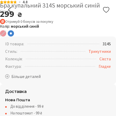
4.8
Бра купальний 314S морський синій
Сієста
299
₴
Отримуй
0
бонусів
за покупку
Колір:
морський синій
ID товара:
314S
Стиль:
Трикутники
Колекція:
Сієста
Фактура:
Гладке
Доставка
Нова Пошта
До відділення - 99
₴
На поштомат - 99
₴