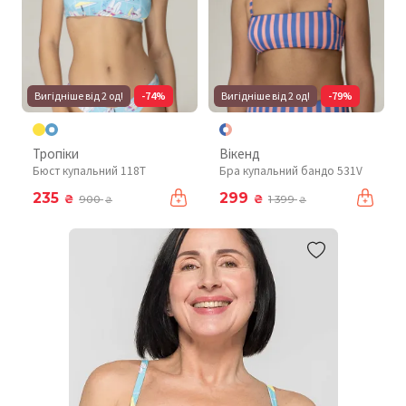
Вигідніше від 2 од!
-74%
Вигідніше від 2 од!
-79%
Тропіки
Вікенд
Бюст купальний 118T
Бра купальний бандо 531V
235
299
₴
₴
900
1 399
₴
₴