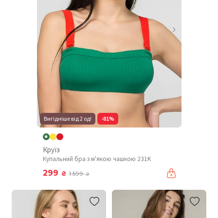
Вигідніше від 2 од!
-81%
Круїз
Купальний бра з м'якою чашкою 231K
299
₴
1 599
₴