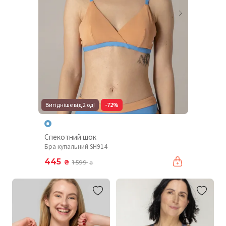
Вигідніше від 2 од!
-72%
Спекотний шок
Бра купальний SH914
445
₴
1 599
₴