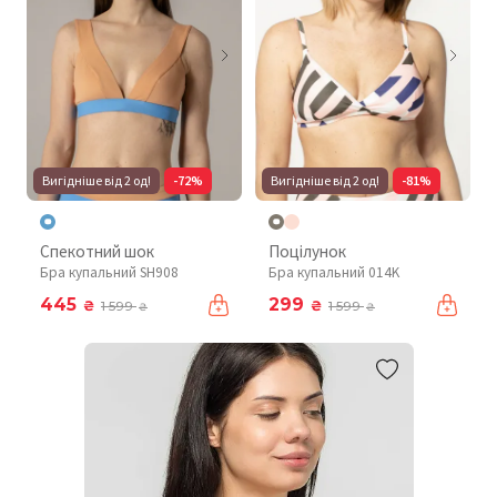
Вигідніше від 2 од!
-72%
Вигідніше від 2 од!
-81%
Спекотний шок
Поцілунок
Бра купальний SH908
Бра купальний 014K
445
299
₴
₴
1 599
1 599
₴
₴