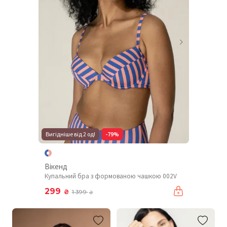
Вигідніше від 2 од!
-79%
Вікенд
Купальний бра з формованою чашкою 002V
299
₴
1 399
₴