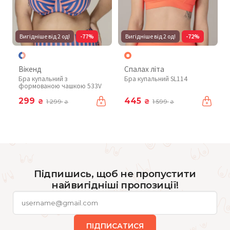
Вигідніше від 2 од!
-77%
Вигідніше від 2 од!
-72%
Вікенд
Спалах літа
Бра купальний з
Бра купальний SL114
формованою чашкою 533V
299
445
₴
₴
1 299
1 599
₴
₴
Підпишись, щоб не пропустити
найвигідніші пропозиції!
ПІДПИСАТИСЯ