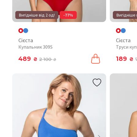
Вигідніше від 2 од!
-77%
Вигідніше 
Сієста
Сієста
Купальник 309S
Труси куп
489
189
₴
2 100
₴
₴