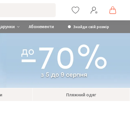
дарунки
Абонементи
Знайди свій розмір
и
Пляжний одяг