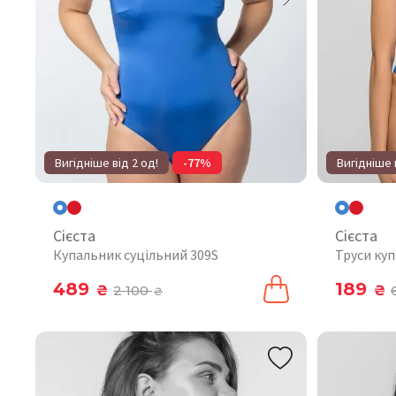
Вигідніше від 2 од!
-77%
Вигідніше 
Сієста
Сієста
Купальник суцільний 309S
Труси куп
489
189
₴
2 100
₴
₴