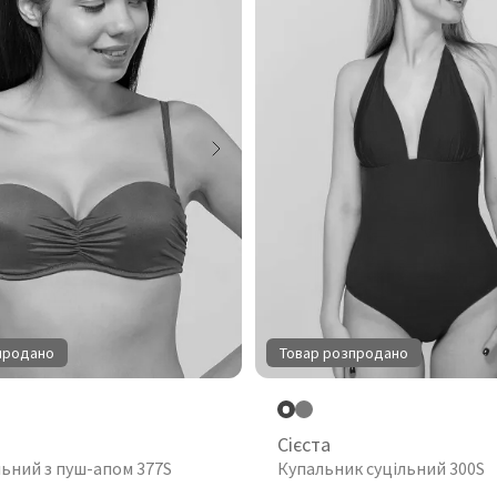
продано
Товар розпродано
Сієста
льний з пуш-апом 377S
Купальник суцільний 300S