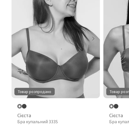
Товар розпродано
Товар роз
Сієста
Сієста
Бра купальний 333S
Бра купа