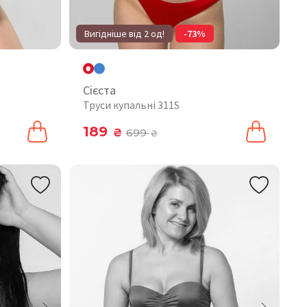
Вигідніше від 2 од!
-73%
Сієста
Труси купальні 311S
189
₴
699
₴