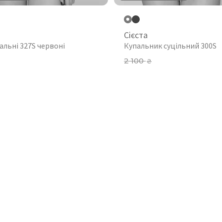
Сієста
альні 327S червоні
Купальник суцільний 300S
2 100
₴