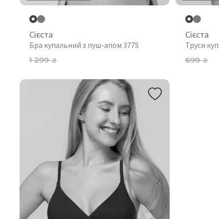
Сієста
Сієста
Бра купальний з пуш-апом 377S
Труси куп
1 299
699
₴
₴