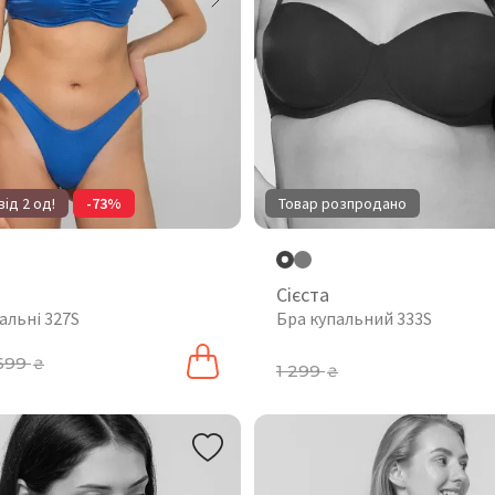
від 2 од!
-73%
Товар розпродано
Сієста
альні 327S
Бра купальний 333S
699
₴
1 299
₴