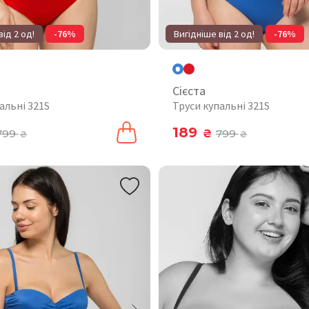
від 2 од!
-76%
Вигідніше від 2 од!
-76%
Сієста
альні 321S
Труси купальні 321S
189
799
₴
799
₴
₴