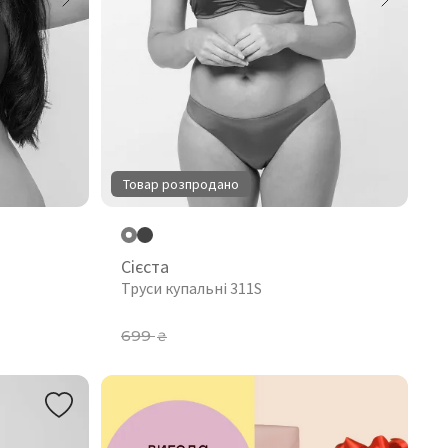
Товар розпродано
Сієста
Труси купальні 311S
699
₴