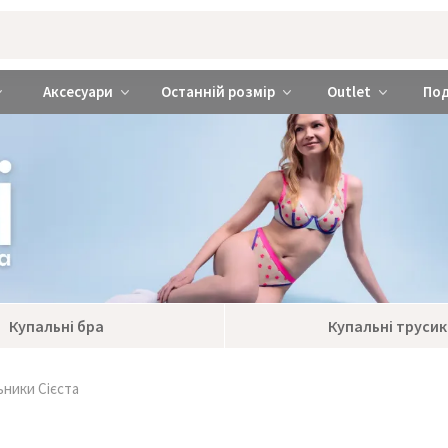
rabra ❤️ Київ та Україна
Аксесуари
Останній розмір
Outlet
По
Купальні бра
Купальні трусик
ьники Сієста