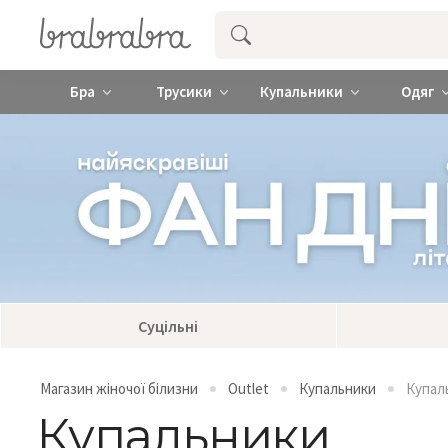
Купити нижню жіночу білизну ❤️ brab
Бра
Трусики
Купальники
Одяг
Суцільні
Магазин жіночої білизни
Outlet
Купальники
Купал
Купальники