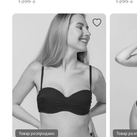
1 299
1 299
₴
₴
Товар розпродано
Товар роз