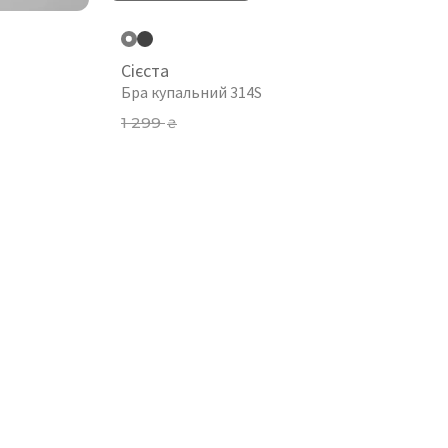
Сієста
Бра купальний 314S
1 299
₴