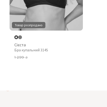
Товар розпродано
Сієста
Бра купальний 314S
1 299
₴