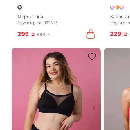
Мерехтіння
Забавки
Труси бріфи 003MR
Труси стр
299
229
₴
889
₴
₴