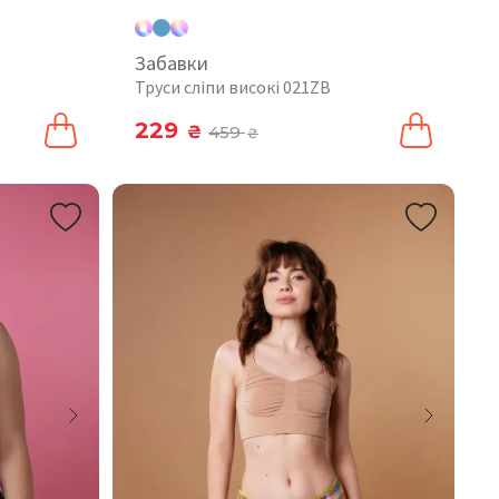
Забавки
Труси сліпи високі 021ZB
229
₴
459
₴