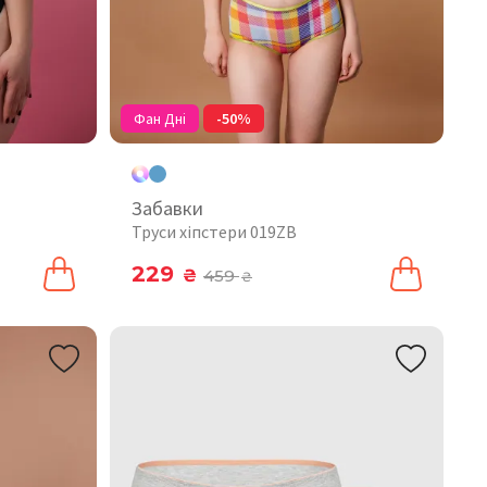
Фан Дні
-50%
Забавки
Труси хіпстери 019ZB
229
₴
459
₴