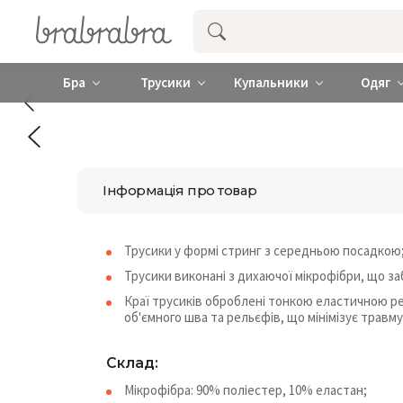
Купити нижню жіночу білизну ❤️ brab
Бра
Трусики
Купальники
Одяг
Інформація про товар
Трусики у формі стринг з середньою посадкою
Трусики виконані з дихаючої мікрофібри, що за
Краї трусиків оброблені тонкою еластичною ре
об'ємного шва та рельєфів, що мінімізує травм
Склад:
Мікрофібра: 90% поліестер, 10% еластан;