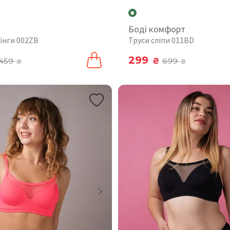
Боді комфорт
інги 002ZB
Труси сліпи 011BD
299
459
₴
699
₴
₴