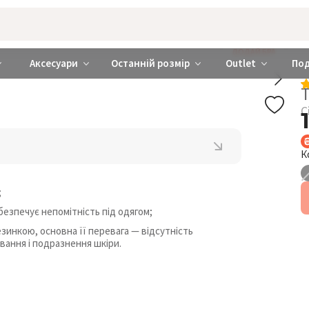
rabra ❤️ Київ та Україна
ДОДАЙ БРА
Аксесуари
Останній розмір
Outlet
По
Т
С
К
;
безпечує непомітність під одягом;
зинкою, основна її перевага — відсутність
ування і подразнення шкіри.