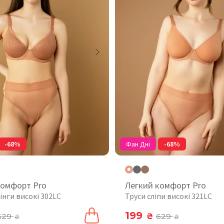
-68%
Фан Дні
-68%
комфорт Pro
Легкий комфорт Pro
інги високі 302LC
Труси сліпи високі 321LC
199
629
₴
629
₴
₴