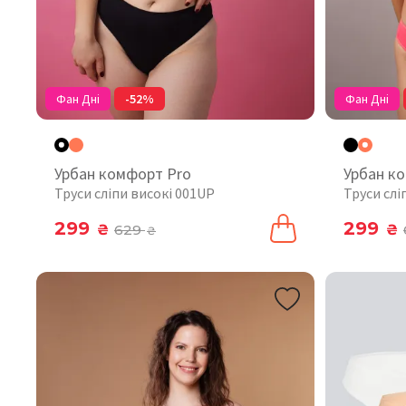
Фан Дні
-52%
Фан Дні
Урбан комфорт Pro
Урбан к
Труси сліпи високі 001UP
Труси слі
299
299
₴
629
₴
₴