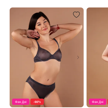
Фан Дні
-66%
Фан Дні