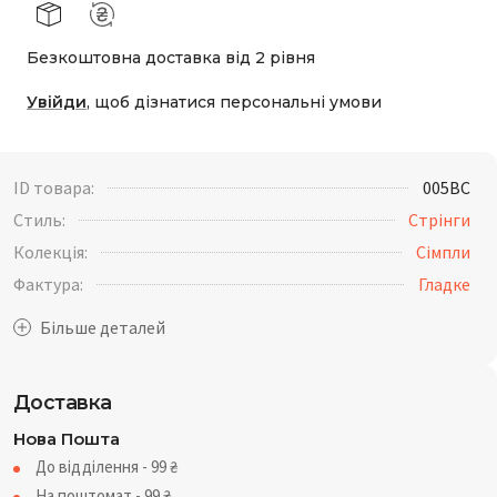
Безкоштовна доставка від 2 рівня
Увійди
, щоб дізнатися персональні умови
ID товара:
005BC
Стиль:
Стрінги
Колекція:
Сімпли
Фактура:
Гладке
Доставка
Нова Пошта
До відділення - 99
₴
На поштомат - 99
₴