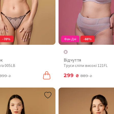
-70%
Фан Дні
-66%
ок
Відчуття
га 005LB
Труси сліпи високі 121FL
299
899
₴
889
₴
₴