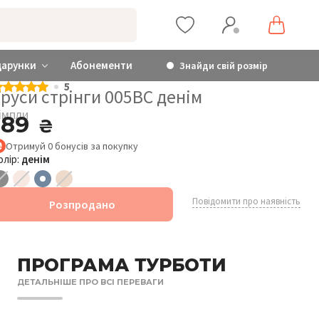
дарунки
Абонементи
Знайди свій розмір
5
руси стрінги 005BC денім
імпли
189
₴
Отримуй
0
бонусів
за покупку
олір:
денім
Повідомити про наявність
Розпродано
ПРОГРАМА ТУРБОТИ
ДЕТАЛЬНІШЕ ПРО ВСІ ПЕРЕВАГИ