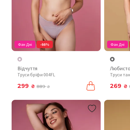
Фан Дні
-66%
Фан Дні
Відчуття
Любист
Труси бріфи 004FL
Труси тан
299
269
₴
889
₴
₴