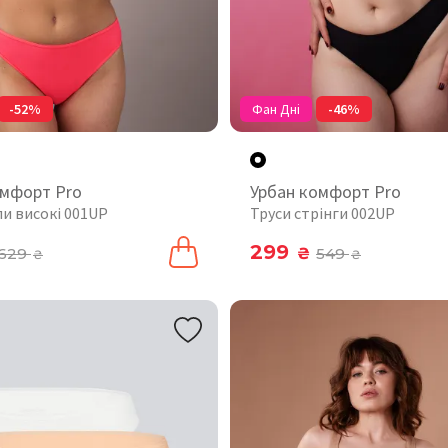
-52%
Фан Дні
-46%
омфорт Pro
Урбан комфорт Pro
пи високі 001UP
Труси стрінги 002UP
299
629
₴
549
₴
₴