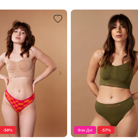
-50%
Фан Дні
-57%