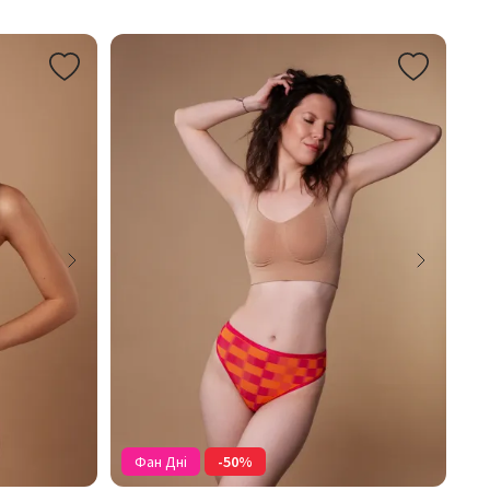
Фан Дні
-50%