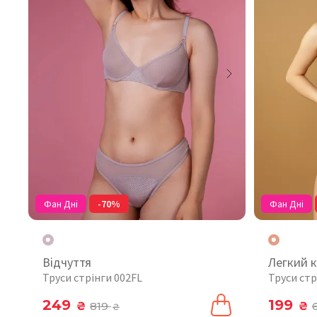
Фан Дні
-70%
Фан Дні
Відчуття
Легкий 
Труси стрінги 002FL
Труси стр
249
199
₴
819
₴
₴