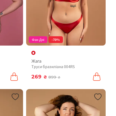
Фан Дні
-70%
Жага
Труси бразиліана 004RS
269
₴
899
₴