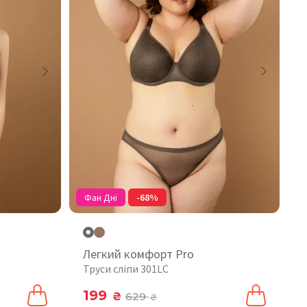
Фан Дні
-68%
Легкий комфорт Pro
Труси сліпи 301LC
199
₴
629
₴