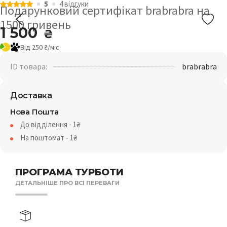
5
4 відгуки
Подарунковий сертифікат brabrabra на
1500 гривень
1 500
₴
Від 250 ₴/міс
ID товара:
brabrabra
Доставка
Нова Пошта
До відділення - 1₴
На поштомат - 1₴
ПРОГРАМА ТУРБОТИ
ДЕТАЛЬНІШЕ ПРО ВСІ ПЕРЕВАГИ