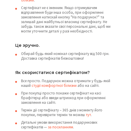
білизни
.
Сертифікат не є іменним. Якщо отримувачем
відправлення буде інша особа, при оформленні
замовлення натискай кнопку "На подарунок?" та
залишай дані майбутньої власниці сертифікату. Не
забудь також вказати свої персональні дані, щоб ми
могли уточнити деталі у разі необхідності.
Це зручно.
Обирай будь-який номінал сертифікату від 500 грн.
Доставка сертифікатів безкоштовна!
Як скористатися сертифікатом?
Все просто. Подарунок можна отримати у будь-якій
нашій
студії комфортної білизни
або на сайті.
При покупці просто покажи сертифікат на касі
брафітерці або введи штрихкод при оформленні
замовлення на сайті.
Термін дії сертифікату – 365 днів з моменту його
покупки, перевірити термін ти можеш
тут
.
Детальні умови використання подарункових
сертифікатів —
за посиланням
.