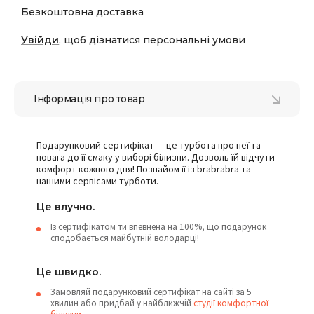
Безкоштовна доставка
Увійди
, щоб дізнатися персональні умови
Інформація про товар
Подарунковий сертифікат — це турбота про неї та
повага до її смаку у виборі білизни. Дозволь їй відчути
комфорт кожного дня! Познайом її із brabrabra та
нашими сервісами турботи.
Це влучно.
Із сертифікатом ти впевнена на 100%, що подарунок
сподобається майбутній володарці!
Це швидко.
Замовляй подарунковий сертифікат на сайті за 5
хвилин або придбай у найближчій
студії комфортної