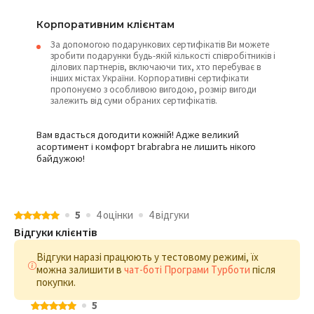
Корпоративним клієнтам
За допомогою подарункових сертифікатів Ви можете
зробити подарунки будь-якій кількості співробітників і
ділових партнерів, включаючи тих, хто перебуває в
інших містах України. Корпоративні сертифікати
пропонуємо з особливою вигодою, розмір вигоди
залежить від суми обраних сертифікатів.
Вам вдасться догодити кожній! Адже великий
асортимент і комфорт brabrabra не лишить нікого
байдужою!
5
4 оцiнки
4 відгуки
Відгуки клієнтів
Відгуки наразі працюють у тестовому режимі, їх
можна залишити в
чат-боті Програми Турботи
після
покупки.
5