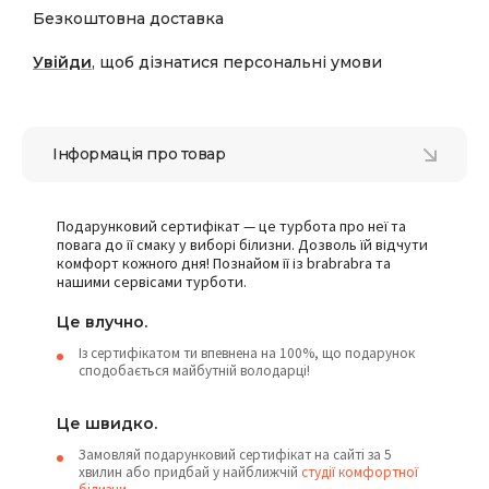
Безкоштовна доставка
Увійди
, щоб дізнатися персональні умови
Інформація про товар
Подарунковий сертифікат — це турбота про неї та
повага до її смаку у виборі білизни. Дозволь їй відчути
комфорт кожного дня! Познайом її із brabrabra та
нашими сервісами турботи.
Це влучно.
Із сертифікатом ти впевнена на 100%, що подарунок
сподобається майбутній володарці!
Це швидко.
Замовляй подарунковий сертифікат на сайті за 5
хвилин або придбай у найближчій
студії комфортної