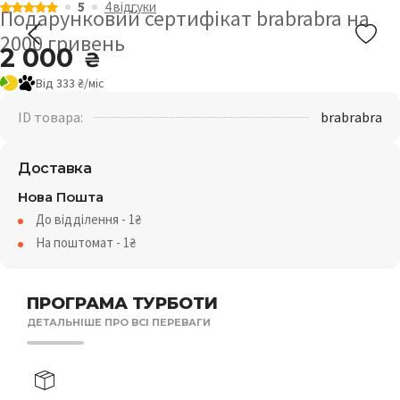
5
4 відгуки
Подарунковий сертифікат brabrabra на
2000 гривень
2 000
₴
Від 333 ₴/міс
ID товара:
brabrabra
Доставка
Нова Пошта
До відділення - 1₴
На поштомат - 1₴
ПРОГРАМА ТУРБОТИ
ДЕТАЛЬНІШЕ ПРО ВСІ ПЕРЕВАГИ