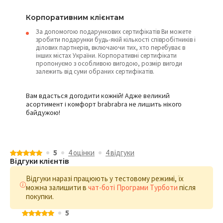
Корпоративним клієнтам
За допомогою подарункових сертифікатів Ви можете
зробити подарунки будь-якій кількості співробітників і
ділових партнерів, включаючи тих, хто перебуває в
інших містах України. Корпоративні сертифікати
пропонуємо з особливою вигодою, розмір вигоди
залежить від суми обраних сертифікатів.
Вам вдасться догодити кожній! Адже великий
асортимент і комфорт brabrabra не лишить нікого
байдужою!
5
4 оцiнки
4 відгуки
Відгуки клієнтів
Відгуки наразі працюють у тестовому режимі, їх
можна залишити в
чат-боті Програми Турботи
після
покупки.
5