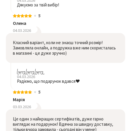
04.03.2026
Дякуємо за твій вибір!
5
Олена
04.03.2026
Класний варіант, коли не знаєш точний розмір!
Замовляла онлайн, а подружка вже ним скористалась
в магазині - це дуже зручно)
04.03.2026
Радіємо, що подарунок вдався❤️
5
Марія
03.03.2026
Це один з найкращих сертифікатів, дуже гарно
виглядає на подарунок! Вдячна за швидку доставку,
тільки вчора замовила - сьогодні він у мене)