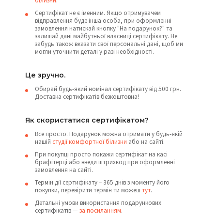
білизни
.
Сертифікат не є іменним. Якщо отримувачем
відправлення буде інша особа, при оформленні
замовлення натискай кнопку "На подарунок?" та
залишай дані майбутньої власниці сертифікату. Не
забудь також вказати свої персональні дані, щоб ми
могли уточнити деталі у разі необхідності.
Це зручно.
Обирай будь-який номінал сертифікату від 500 грн.
Доставка сертифікатів безкоштовна!
Як скористатися сертифікатом?
Все просто. Подарунок можна отримати у будь-якій
нашій
студії комфортної білизни
або на сайті.
При покупці просто покажи сертифікат на касі
брафітерці або введи штрихкод при оформленні
замовлення на сайті.
Термін дії сертифікату – 365 днів з моменту його
покупки, перевірити термін ти можеш
тут
.
Детальні умови використання подарункових
сертифікатів —
за посиланням
.