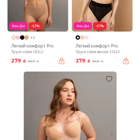
Фан Дні
-57%
Фан Дні
-57%
+1
Легкий комфорт Pro
Легкий комфорт Pro
Труси сліпи 101LC
Труси сліпи високі 231LC
279
279
₴
₴
649
649
₴
₴