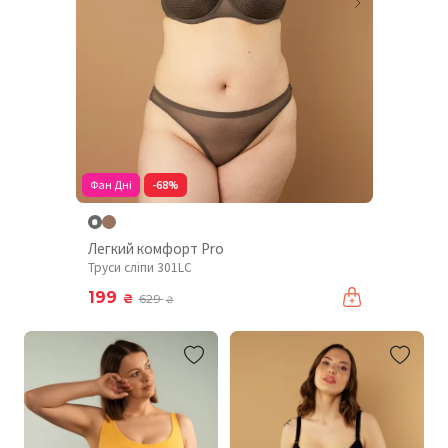
Фан Дні
-68%
Легкий комфорт Pro
Труси сліпи 301LC
199
₴
629
₴