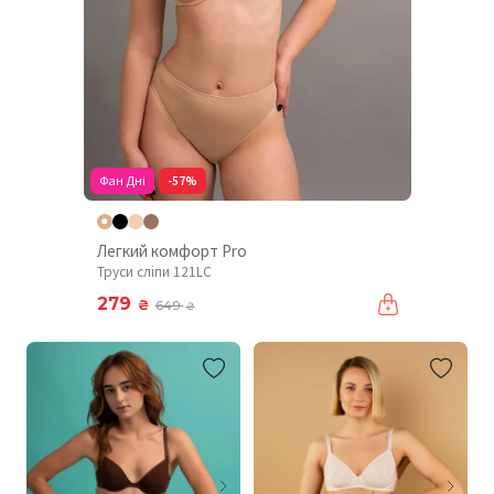
Фан Дні
-57%
Легкий комфорт Pro
Труси сліпи 121LC
279
₴
649
₴