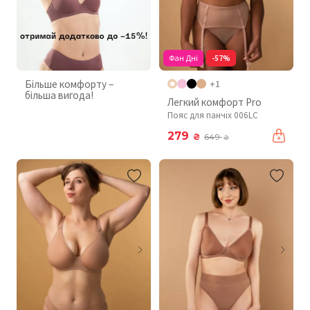
Фан Дні
-57%
Більше комфорту –
+1
більша вигода!
Легкий комфорт Pro
Пояс для панчіх 006LC
279
₴
649
₴