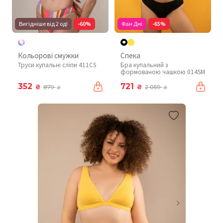
Вигідніше від 2 од!
-60%
Фан Дні
-65%
Кольорові смужки
Спека
Труси купальні сліпи 411CS
Бра купальний з
формованою чашкою 014SM
352
721
₴
₴
879
2 059
₴
₴