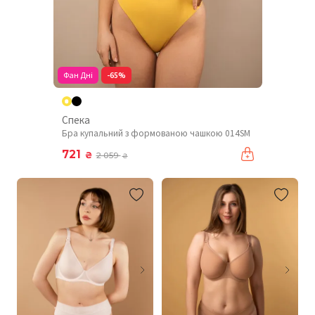
Фан Дні
-65%
Спека
Бра купальний з формованою чашкою 014SM
721
₴
2 059
₴