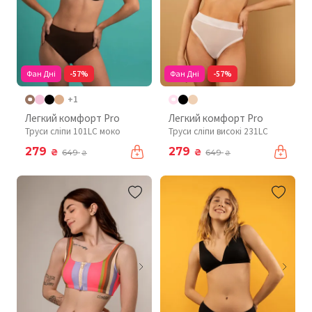
Фан Дні
-57%
Фан Дні
-57%
+1
Легкий комфорт Pro
Легкий комфорт Pro
Труси сліпи 101LC моко
Труси сліпи високі 231LC
279
279
₴
₴
649
649
₴
₴