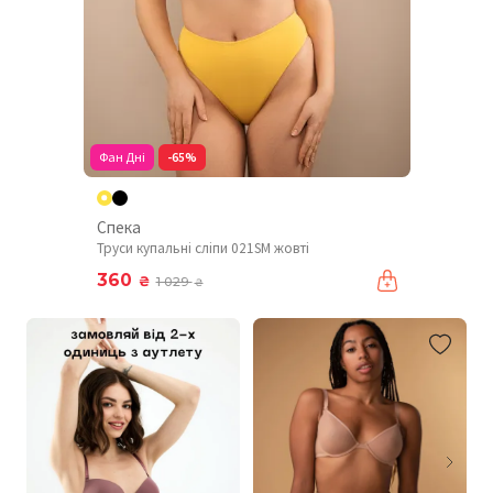
Фан Дні
-65%
Спека
Труси купальні сліпи 021SM жовті
360
₴
1 029
₴