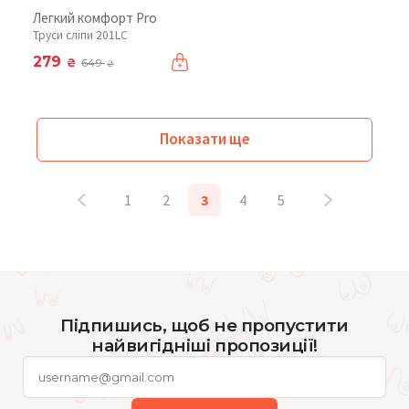
Легкий комфорт Pro
Труси сліпи 201LC
279
₴
649
₴
Показати ще
1
2
3
4
5
Підпишись, щоб не пропустити
найвигідніші пропозиції!