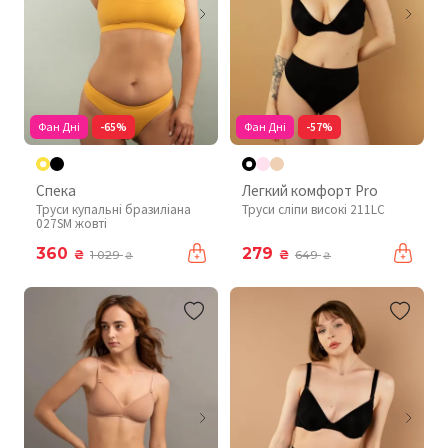
Фан Дні
-65%
Фан Дні
-57%
Спека
Легкий комфорт Pro
Труси купальні бразиліана
Труси сліпи високі 211LC
027SM жовті
360
279
₴
₴
1 029
649
₴
₴