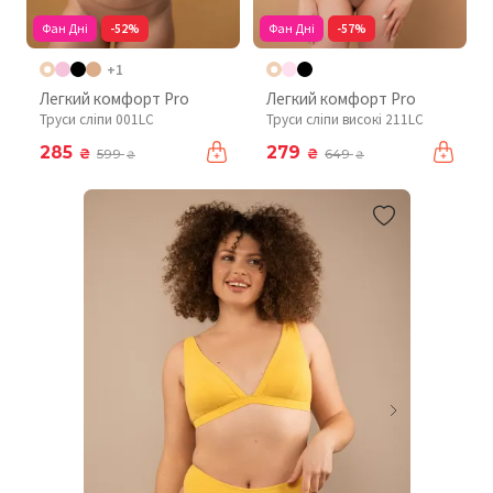
Фан Дні
-52%
Фан Дні
-57%
+1
Легкий комфорт Pro
Легкий комфорт Pro
Труси сліпи 001LC
Труси сліпи високі 211LC
285
279
₴
₴
599
649
₴
₴