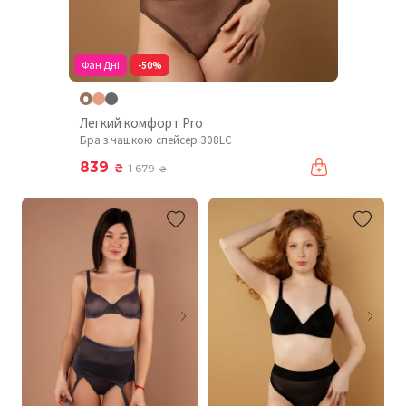
Фан Дні
-50%
Легкий комфорт Pro
Бра з чашкою спейсер 308LC
839
₴
1 679
₴