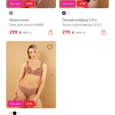
Фан Дні
-63%
Фан Дні
-57%
Мерехтіння
Легкий комфорт Pro
Пояс для панчіх 006MR
Труси стрінги високі 212LC
299
279
₴
₴
819
649
₴
₴
Фан Дні
-57%