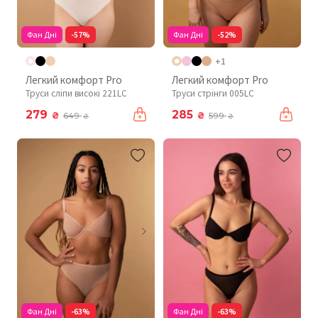
Фан Дні
-57%
Фан Дні
-52%
+1
Легкий комфорт Pro
Легкий комфорт Pro
Труси сліпи високі 221LC
Труси стрінги 005LC
279
285
₴
₴
649
599
₴
₴
Фан Дні
-63%
Фан Дні
-63%