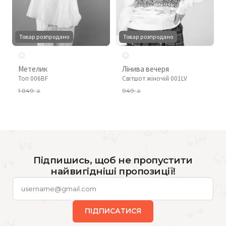
Товар розпродано
Товар розпродано
Метелик
Лінива вечеря
Топ 006BF
Світшот жіночій 001LV
1 049
949
₴
₴
Підпишись, щоб не пропустити
найвигідніші пропозиції!
ПІДПИСАТИСЯ