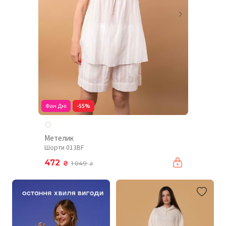
Фан Дні
-55%
Метелик
Шорти 013BF
472
₴
1 049
₴