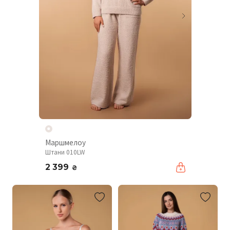
Маршмелоу
Штани 010LW
2 399
₴