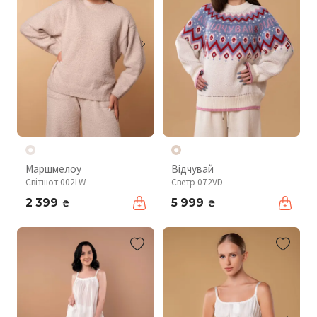
Маршмелоу
Відчувай
Світшот 002LW
Светр 072VD
2 399
5 999
₴
₴