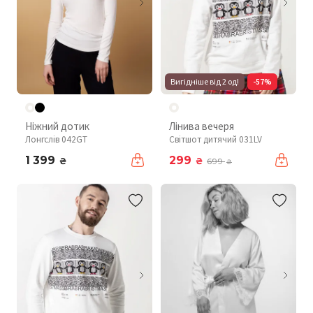
Вигідніше від 2 од!
-57%
Ніжний дотик
Лінива вечеря
Лонгслів 042GT
Світшот дитячий 031LV
1 399
299
₴
₴
699
₴