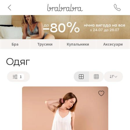
Бра
Трусики
Купальники
Аксесуари
Одяг
1