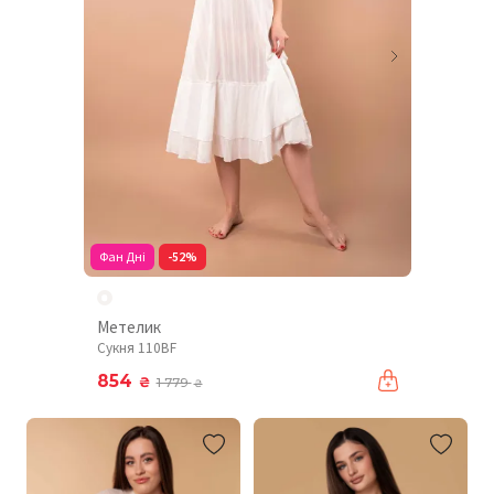
Фан Дні
-52%
Метелик
Сукня 110BF
854
₴
1 779
₴