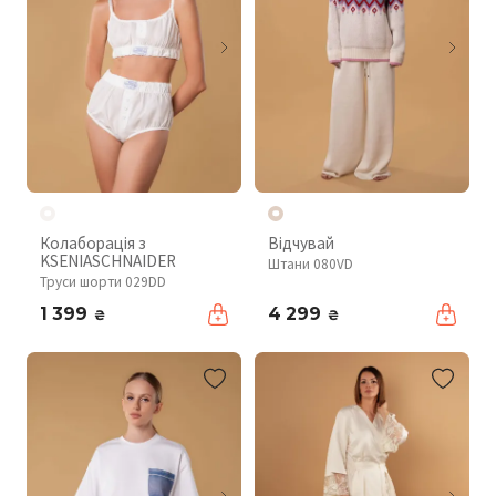
Колаборація з
Відчувай
KSENIASCHNAIDER
Штани 080VD
Труси шорти 029DD
1 399
4 299
₴
₴