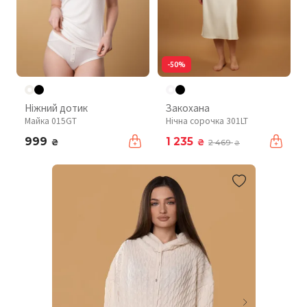
-50%
Ніжний дотик
Закохана
Майка 015GT
Нічна сорочка 301LT
999
1 235
₴
₴
2 469
₴