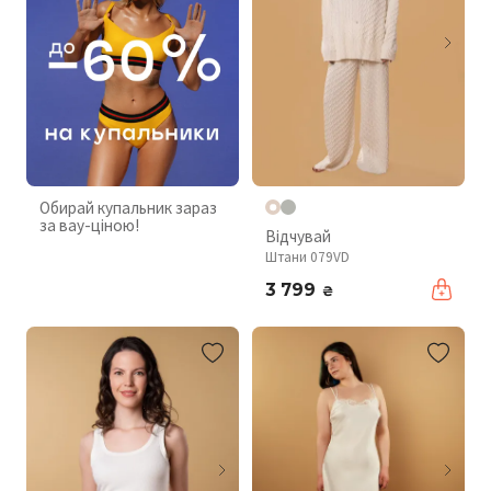
Обирай купальник зараз
за вау-ціною!
Відчувай
Штани 079VD
3 799
₴