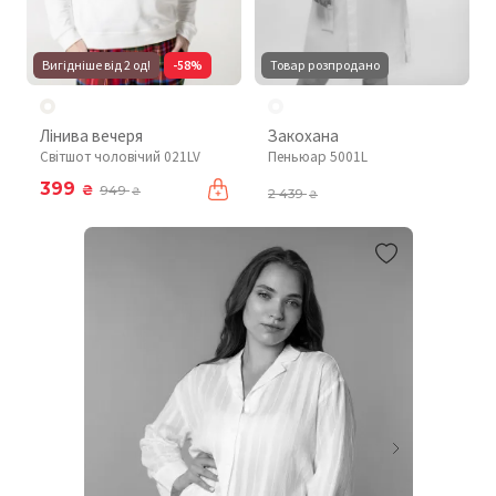
Вигідніше від 2 од!
-58%
Товар розпродано
Лінива вечеря
Закохана
Світшот чоловічий 021LV
Пеньюар 5001L
399
₴
949
₴
2 439
₴