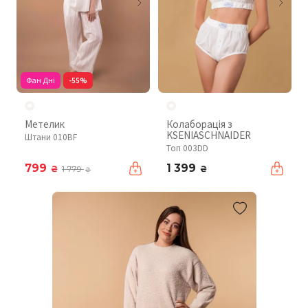
Фан Дні
-55%
Метелик
Колаборація з
KSENIASCHNAIDER
Штани 010BF
Топ 003DD
799
1 399
₴
₴
1 779
₴