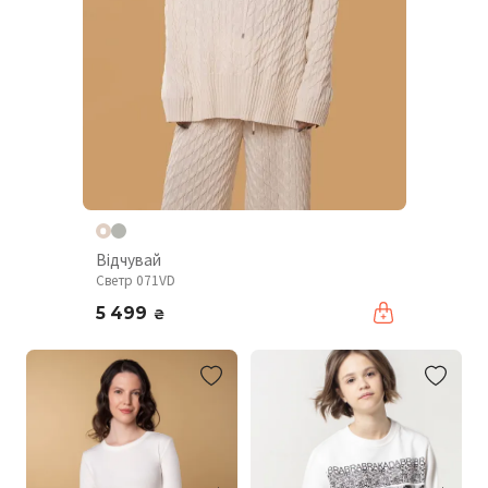
Відчувай
Светр 071VD
5 499
₴