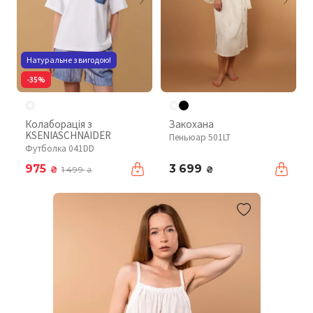
Натуральне з вигодою!
-35%
Колаборація з
Закохана
KSENIASCHNAIDER
Пеньюар 501LT
Футболка 041DD
975
3 699
₴
₴
1 499
₴